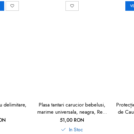
V
u delimitare,
Plasa tantari carucior bebelusi,
Protecț
marime universala, neagra, Reer
de Cauc
BiteSafe
Cop
RON
51,00 RON
In Stoc