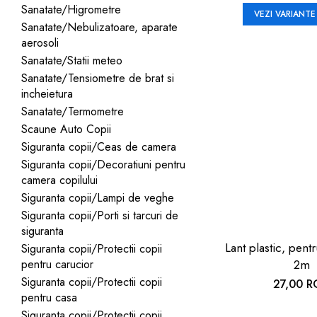
Sanatate/Higrometre
VEZI VARIANTE
Sanatate/Nebulizatoare, aparate
aerosoli
Sanatate/Statii meteo
Sanatate/Tensiometre de brat si
incheietura
Sanatate/Termometre
Scaune Auto Copii
Siguranta copii/Ceas de camera
Siguranta copii/Decoratiuni pentru
camera copilului
Siguranta copii/Lampi de veghe
Siguranta copii/Porti si tarcuri de
siguranta
Lant plastic, pentr
Siguranta copii/Protectii copii
pentru carucior
2m
Siguranta copii/Protectii copii
27,00 
pentru casa
Siguranta copii/Protectii copii