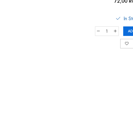
gri antracit, Reer
72,00 
In S
AD