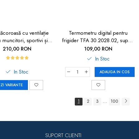
răcoroasă cu ventilație
Termometru digital pentru
 muncitori, sportivi și
frigider TFA 30.2028.02, suport
HORECA
magnetic
210,00 RON
109,00 RON
In Stoc
In Stoc
ADAUGA IN COS
EZI VARIANTE
...
1
2
3
100
SUPORT CLIENTI