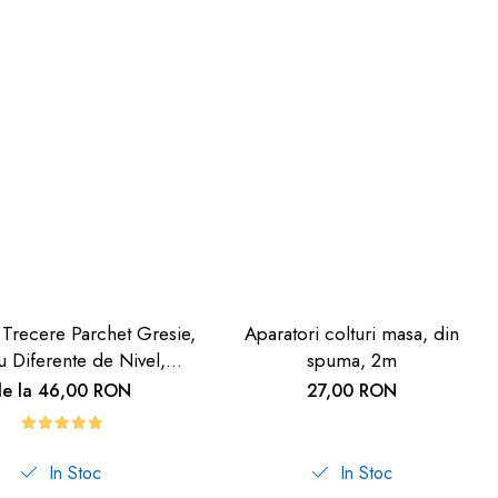
 Trecere Parchet Gresie,
Aparatori colturi masa, din
u Diferente de Nivel,
spuma, 2m
deziv, Culoare Lemn
de la 46,00 RON
27,00 RON
Deschis, 90cm
In Stoc
In Stoc