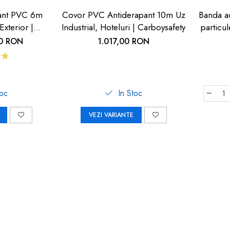
ant PVC 6m
Covor PVC Antiderapant 10m Uz
Banda ad
Exterior |
Industrial, Hoteluri | Carboysafety
particu
fety
cu 
00 RON
1.017,00 RON
toc
In Stoc
VEZI VARIANTE