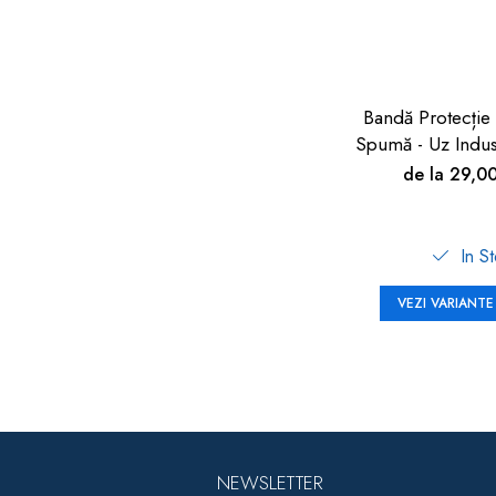
Bandă Protecție
Spumă - Uz Indus
90cm | Car Bo
de la 29,0
In S
VEZI VARIANTE
NEWSLETTER