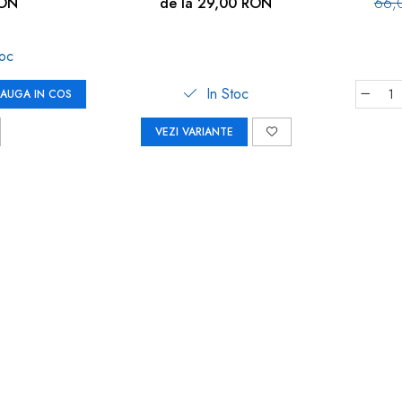
 WinLock 70021
RON
de la 29,00 RON
66,
toc
In Stoc
AUGA IN COS
VEZI VARIANTE