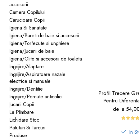
accesorii
dopuri de urechi
Camera Copilului
Produse îngrijire copii
Carucioare Copii
Igiena copii
Igiena Si Sanatate
Igiena/Bureti de baie si accesorii
Igiena/Forfecute si unghiere
Igiena/Jucarii de baie
Igiena/Olite si accesorii de toaleta
Ingrijire/Alaptare
Ingrijire/Aspiratoare nazale
electrice si manuale
Ingrijire/Dentitie
Profil Trecere Gr
Ingrijire/Pernute anticolici
Pentru Diferent
Jucarii Copii
Culoare Lemn
de la 54,0
La Plimbare
Autoadeziv
Lichidare Stoc
Patuturi Si Tarcuri
In S
Produse