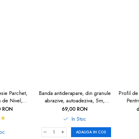
esie Parchet,
Banda antiderapare, din granule
Profil de
a de Nivel,
abrazive, autoadeziva, 5m,
Pentr
 Închis,
neagra
Autoa
0 RON
69,00 RON
, 90cm
In Stoc
toc
ADAUGA IN COS