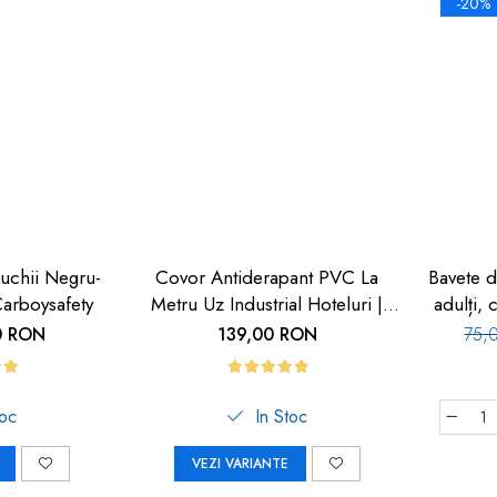
-20%
uchii Negru-
Covor Antiderapant PVC La
Bavete d
arboysafety
Metru Uz Industrial Hoteluri |
adulți,
Carboysafety
0 RON
139,00 RON
75,
toc
In Stoc
VEZI VARIANTE