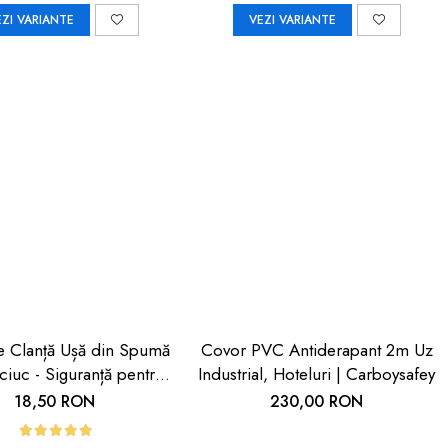
EZI VARIANTE
VEZI VARIANTE
ie Clanță Ușă din Spumă
Covor PVC Antiderapant 2m Uz
iuc - Siguranță pentru
Industrial, Hoteluri | Carboysafey
ii | Car Boy Safety
18,50 RON
230,00 RON