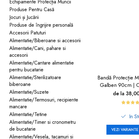
Jucarii pentru bebelusi
Echipamente Protecția Muncii
Produse de protecție
Cărucioare copii
Produse Pentru Casă
mobilier industrial
Jocuri de familie sau grup
Jocuri și Jucării
Accesorii Cărucioare
Bandă avertizare
Masinute, avioane,
Produse de îngrijire personală
Set protecții copii
motociclete
Accesorii Patuturi
Scaune auto copii
Jocuri de pictura si desen
Alimentatie/Biberoane si accesorii
Alimentatie/Cani, pahare si
Siguranță auto copii
Jucarii muzicale
accesorii
Tapet protector perete
Jucării educative copii
Alimentatie/Cantare alimentatie
camera copiilor
pentru bucatarie
Biciclete și Triciclete
Alimentatie/Sterilizatoare
Bandă Protecție M
Incălzitoare biberoane
biberoane
Galben 90cm | C
copii
Alimentatie/Suzete
de la 38,0
Termosuri, recipiente
Alimentatie/Termosuri, recipiente
mâncare pentru copii
mancare
Alimentatie/Tetine
In S
Suzete bebe
Alimentatie/Timer si cronometru
Termometre copii
de bucatarie
VEZI VARIANTE
Alimentatie/Vesela, tacamuri si
Căști antifonice copii și