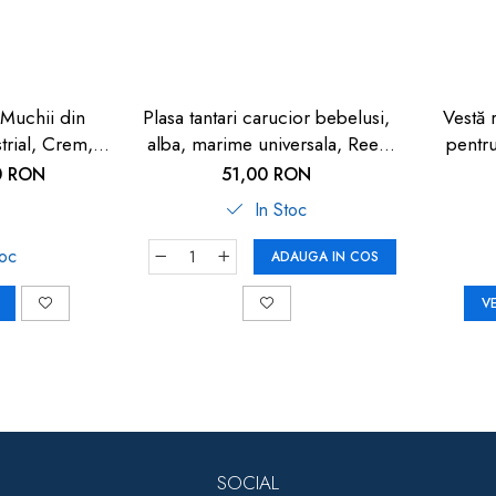
 Muchii din
Plasa tantari carucior bebelusi,
Vestă 
trial, Crem,
alba, marime universala, Reer
pentru
y Safety
BiteSafe
0 RON
51,00 RON
In Stoc
toc
ADAUGA IN COS
V
SOCIAL