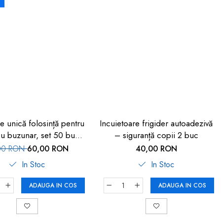
e unică folosință pentru
Incuietoare frigider autoadezivă
 cu buzunar, set 50 buc,
– siguranță copii 2 buc
FM-108
00 RON
60,00 RON
40,00 RON
In Stoc
In Stoc
ADAUGA IN COS
ADAUGA IN COS