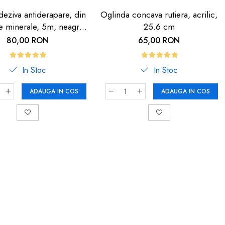
eziva antiderapare, din
Oglinda concava rutiera, acrilic,
le minerale, 5m, neagra
25.6 cm
dunga fosforescenta
80,00 RON
65,00 RON
In Stoc
In Stoc
ADAUGA IN COS
ADAUGA IN COS