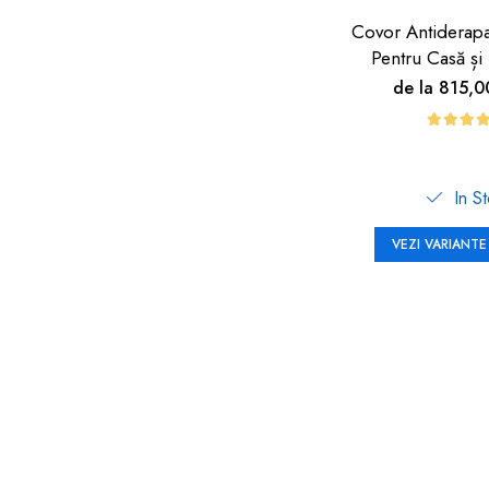
Covor Antiderap
Pentru Casă și 
Carboysa
de la 815,
In S
VEZI VARIANTE