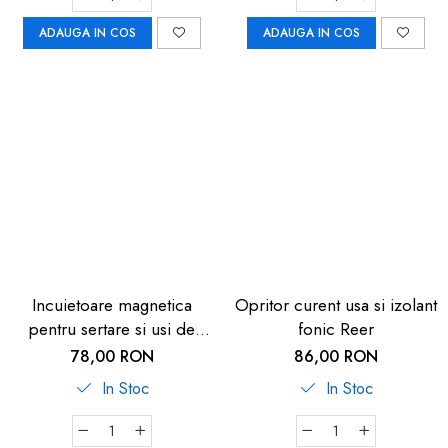
ADAUGA IN COS
ADAUGA IN COS
Incuietoare magnetica
Opritor curent usa si izolant
pentru sertare si usi de
fonic Reer
dulapuri Reer 51030
78,00 RON
86,00 RON
In Stoc
In Stoc