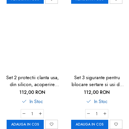
Set 2 protectii clanta usa,
Set 3 sigurante pentru
din silicon, acoperire
blocare sertare si usi de
completa, Reer
dulapuri REER 71080
112,00 RON
112,00 RON
HandleGuard 70071
In Stoc
In Stoc
ADAUGA IN COS
ADAUGA IN COS