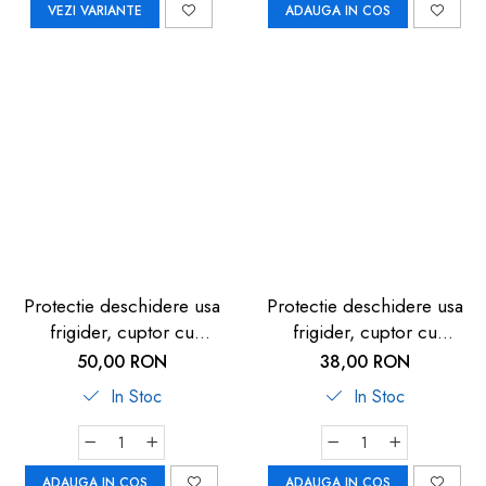
VEZI VARIANTE
ADAUGA IN COS
Protectie deschidere usa
Protectie deschidere usa
frigider, cuptor cu
frigider, cuptor cu
microunde, usi glisante,
microunde, usi glisante,
50,00 RON
38,00 RON
REER 78030
REER 78030
In Stoc
In Stoc
ADAUGA IN COS
ADAUGA IN COS