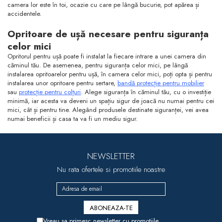
camera lor este în toi, ocazie cu care pe lângă bucurie, pot apărea și
accidentele.
Opritoare de ușă necesare pentru siguranța
celor mici
Opritorul pentru ușă poate fi instalat la fiecare intrare a unei camera din
căminul tău. De asemenea, pentru siguranța celor mici, pe lângă
instalarea opritoarelor pentru ușă, în camera celor mici, poți opta și pentru
instalarea unor opritoare pentru sertare,
bandă protecție pentru mobilier
sau
protecție pentru colțuri
. Alege siguranța în căminul tău, cu o investiție
minimă, iar acesta va deveni un spațiu sigur de joacă nu numai pentru cei
mici, cât și pentru tine. Alegând produsele destinate siguranței, vei avea
numai beneficii și casa ta va fi un mediu sigur.
NEWSLETTER
Nu rata ofertele si promotiile noastre
Vreau sa primesc newsletter cu promotiile