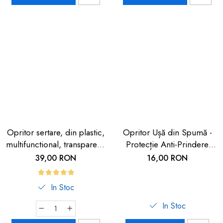
Opritor sertare, din plastic,
Opritor Ușă din Spumă -
multifunctional, transparent,
Protecție Anti-Prindere
2 buc
Degete pentru Copii | Car
39,00 RON
16,00 RON
Boy Safety
In Stoc
In Stoc