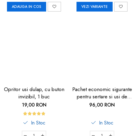
ADAUGA IN COS
VEZI VARIANTE
Opritor usi dulap, cu buton
Pachet economic sigurante
invizibil, 1 buc
pentru sertare si usi de
dulapuri, 8 bucati, albe,
19,00 RON
96,00 RON
Reer 71070
In Stoc
In Stoc