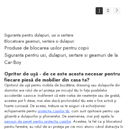
1
2
Siguranta pentru dulapuri, usi si sertare
Blocatoare geamuri, sertare si dulapuri
Produse de blocarea usilor pentru copii
Siguranta pentru usi, dulapuri, sertare si geamuri de la
Car-Boy
Opritor de ușă - de ce este acesta necesar pentru
fiecare piesă de mobilier din casa ta?
Opritorul de ușă pentru mobila de bucătărie, dressing sau dulapurile din
dormitor are rolul de a-l proteja pe micuțul tău în fața posibilelor
accidentări casnice. Indiferent că este vorba de neatenție sau de grabă,
acestea pot fi dese, mai ales dacă prichindelul tău este o fire activă și
foarte curioasă. De aceea, trebuie sa te asiguri că achiziționezi
echipamente pentru
protecția copiilor tăi
, cum sunt opritoare pentru ușa
glisantă a dulapurilor și șifonierelor. De asemenea, mai poți apela la
panouri de pereți pentru protecția copiilor
. Acestea, la fel ca și blocatorul
pentru ferestre, au rolul de a-i proteja pe cei mici atunci când distracția în