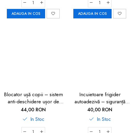
ADAUGA IN COS
ADAUGA IN COS
Blocator ușă copii – sistem
Incuietoare frigider
anti-deschidere ușor de
autoadezivă – siguranță
montat
copii 2 buc
44,00 RON
40,00 RON
In Stoc
In Stoc