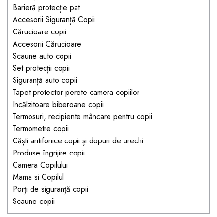
Jucarii pentru bebelusi
Produse de protecție
Barieră protecție pat
Cărucioare copii
mobilier industrial
Jocuri de familie sau grup
Accesorii Siguranță Copii
Accesorii Cărucioare
Cărucioare copii
Bandă avertizare
Masinute, avioane,
Accesorii Cărucioare
Set protecții copii
motociclete
Scaune auto copii
Scaune auto copii
Jocuri de pictura si desen
Set protecții copii
Siguranță auto copii
Jucarii muzicale
Siguranță auto copii
Tapet protector perete camera copiilor
Tapet protector perete
Jucării educative copii
Incălzitoare biberoane copii
camera copiilor
Biciclete și Triciclete
Termosuri, recipiente mâncare pentru copii
Incălzitoare biberoane
Termometre copii
copii
Căști antifonice copii și dopuri de urechi
Produse îngrijire copii
Termosuri, recipiente
Camera Copilului
mâncare pentru copii
Mama si Copilul
Suzete bebe
Porți de siguranță copii
Termometre copii
Scaune copii
Căști antifonice copii și