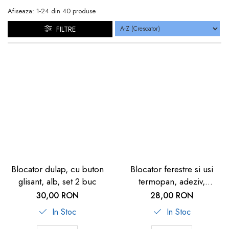
dopuri de urechi
Afiseaza:
1-
24
din
40
produse
Produse îngrijire copii
FILTRE
Igiena copii
Blocator dulap, cu buton
Blocator ferestre si usi
glisant, alb, set 2 buc
termopan, adeziv,
transparent, 1 buc
30,00 RON
28,00 RON
In Stoc
In Stoc