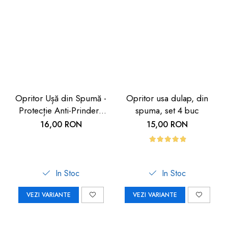
Opritor Ușă din Spumă -
Opritor usa dulap, din
Protecție Anti-Prindere
spuma, set 4 buc
Degete pentru Copii |
16,00 RON
15,00 RON
Car Boy Safety
In Stoc
In Stoc
VEZI VARIANTE
VEZI VARIANTE