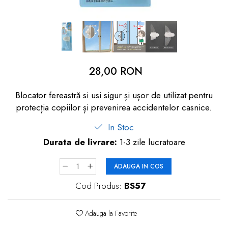
dopuri de urechi
Produse îngrijire copii
Igiena copii
28,00 RON
Blocator fereastră si usi sigur și ușor de utilizat pentru
protecția copiilor și prevenirea accidentelor casnice.
In Stoc
Durata de livrare:
1-3 zile lucratoare
ADAUGA IN COS
Cod Produs:
BS57
Adauga la Favorite