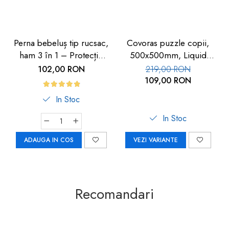
Perna bebeluș tip rucsac,
Covoras puzzle copii,
ham 3 în 1 – Protecție
500x500mm, Liquid
cap și spate cu design
Floor
102,00 RON
219,00 RON
avion
109,00 RON
In Stoc
In Stoc
ADAUGA IN COS
VEZI VARIANTE
Recomandari