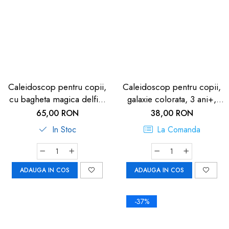
Caleidoscop pentru copii,
Caleidoscop pentru copii,
cu bagheta magica delfin,
galaxie colorata, 3 ani+,
15.5cm, 3ani +, Goki
Goki - Joc de imaginatie
65,00 RON
38,00 RON
In Stoc
La Comanda
ADAUGA IN COS
ADAUGA IN COS
-37%