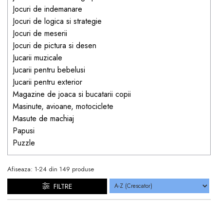
Jucarii pentru bebelusi
Produse de protecție
Jocuri de indemanare
Cărucioare copii
mobilier industrial
Jocuri de familie sau grup
Jocuri de logica si strategie
Accesorii Cărucioare
Jocuri de meserii
Bandă avertizare
Masinute, avioane,
Jocuri de pictura si desen
Set protecții copii
motociclete
Jucarii muzicale
Scaune auto copii
Jocuri de pictura si desen
Jucarii pentru bebelusi
Siguranță auto copii
Jucarii muzicale
Jucarii pentru exterior
Magazine de joaca si bucatarii copii
Tapet protector perete
Jucării educative copii
Masinute, avioane, motociclete
camera copiilor
Biciclete și Triciclete
Masute de machiaj
Incălzitoare biberoane
Papusi
copii
Puzzle
Termosuri, recipiente
mâncare pentru copii
Afiseaza:
1-
24
din
149
produse
Suzete bebe
FILTRE
Termometre copii
Căști antifonice copii și