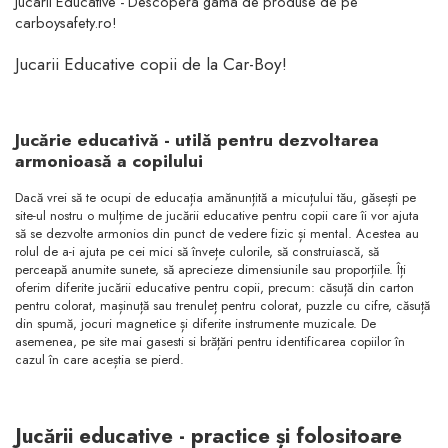
Jucarii Educative - Descopera gama de produse de pe
carboysafety.ro!
Jucarii Educative copii de la Car-Boy!
Jucărie educativă - utilă pentru dezvoltarea
armonioasă a copilului
Dacă vrei să te ocupi de educația amănunțită a micuțului tău, găsești pe
site-ul nostru o mulțime de jucării educative pentru copii care îi vor ajuta
să se dezvolte armonios din punct de vedere fizic și mental. Acestea au
rolul de a-i ajuta pe cei mici să învețe culorile, să construiască, să
perceapă anumite sunete, să aprecieze dimensiunile sau proporțiile. Îți
oferim diferite jucării educative pentru copii, precum: căsuță din carton
pentru colorat, mașinuță sau trenuleț pentru colorat, puzzle cu cifre, căsuță
din spumă, jocuri magnetice și diferite instrumente muzicale. De
asemenea, pe site mai gasesti si brățări pentru identificarea copiilor în
cazul în care aceștia se pierd.
Jucării educative - practice și folositoare