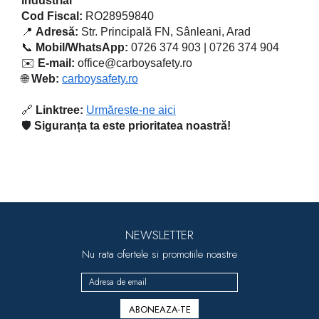
industrial
Cod Fiscal:
RO28959840
📍
Adresă:
Str. Principală FN, Sânleani, Arad
📞
Mobil/WhatsApp:
0726 374 903 | 0726 374 904
✉️
E-mail:
office@carboysafety.ro
🌐
Web:
carboysafety.ro
🔗
Linktree:
Urmărește-ne aici
🛡️
Siguranța ta este prioritatea noastră!
NEWSLETTER
Nu rata ofertele si promotiile noastre