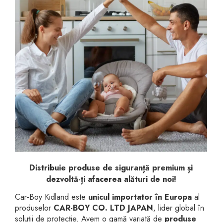
Jucarii pentru bebelusi
Produse de protecție
Cărucioare copii
mobilier industrial
Jocuri de familie sau grup
Accesorii Cărucioare
Bandă avertizare
Masinute, avioane,
Set protecții copii
motociclete
Scaune auto copii
Jocuri de pictura si desen
Siguranță auto copii
Jucarii muzicale
Tapet protector perete
Jucării educative copii
camera copiilor
Biciclete și Triciclete
Incălzitoare biberoane
copii
Termosuri, recipiente
Distribuie produse de siguranță premium și
mâncare pentru copii
dezvoltă-ți afacerea alături de noi!
Suzete bebe
Car-Boy Kidland este
unicul importator în Europa
al
Termometre copii
produselor
CAR-BOY CO. LTD JAPAN
, lider global în
soluții de protecție. Avem o gamă variată de
produse
Căști antifonice copii și