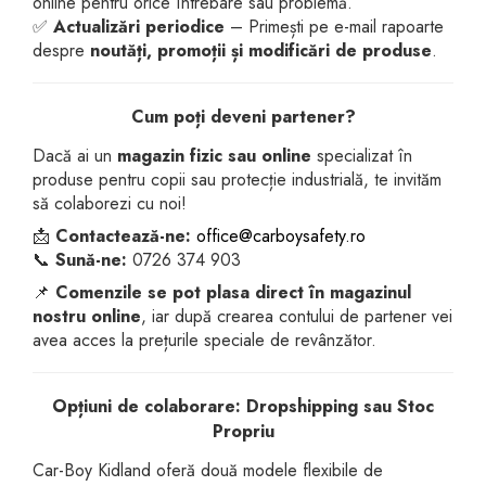
online pentru orice întrebare sau problemă.
✅
Actualizări periodice
– Primești pe e-mail rapoarte
despre
noutăți, promoții și modificări de produse
.
Cum poți deveni partener?
Dacă ai un
magazin fizic sau online
specializat în
produse pentru copii sau protecție industrială, te invităm
să colaborezi cu noi!
📩
Contactează-ne:
office@carboysafety.ro
📞
Sună-ne:
0726 374 903
📌
Comenzile se pot plasa direct în magazinul
nostru online
, iar după crearea contului de partener vei
avea acces la prețurile speciale de revânzător.
Opțiuni de colaborare: Dropshipping sau Stoc
Propriu
Car-Boy Kidland oferă două modele flexibile de