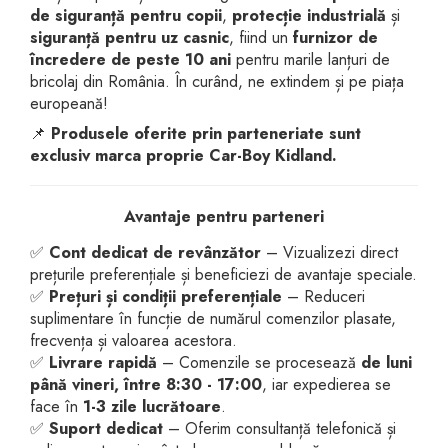
de siguranță pentru copii
,
protecție industrială
și
dopuri de urechi
siguranță pentru uz casnic
, fiind un
furnizor de
Produse îngrijire copii
încredere de peste 10 ani
pentru marile lanțuri de
bricolaj din România. În curând, ne extindem și pe piața
Igiena copii
europeană!
📌
Produsele oferite prin parteneriate sunt
exclusiv marca proprie Car-Boy Kidland.
Avantaje pentru parteneri
✅
Cont dedicat de revânzător
– Vizualizezi direct
prețurile preferențiale și beneficiezi de avantaje speciale.
✅
Prețuri și condiții preferențiale
– Reduceri
suplimentare în funcție de numărul comenzilor plasate,
frecvența și valoarea acestora.
✅
Livrare rapidă
– Comenzile se procesează
de luni
până vineri, între 8:30 - 17:00
, iar expedierea se
face în
1-3 zile lucrătoare
.
✅
Suport dedicat
– Oferim consultanță telefonică și