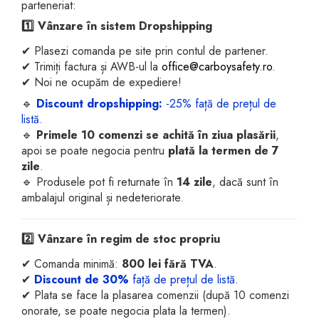
parteneriat:
1️⃣ Vânzare în sistem Dropshipping
✔ Plasezi comanda pe site prin contul de partener.
✔ Trimiți factura și AWB-ul la
office@carboysafety.ro
.
✔ Noi ne ocupăm de expediere!
🔹
Discount dropshipping:
-25% față de prețul de
listă.
🔹
Primele 10 comenzi se achită în ziua plasării
,
apoi se poate negocia pentru
plată la termen de 7
zile
.
🔹 Produsele pot fi returnate în
14 zile
, dacă sunt în
ambalajul original și nedeteriorate.
2️⃣ Vânzare în regim de stoc propriu
✔ Comanda minimă:
800 lei fără TVA
.
✔
Discount de 30%
față de prețul de listă.
✔ Plata se face la plasarea comenzii (după 10 comenzi
onorate, se poate negocia plata la termen).