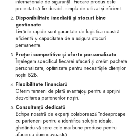
internaționale de siguranță. Fiecare produs este
dopuri de urechi
proiectat să fie durabil, simplu de utilizat și eficient.
Produse îngrijire copii
Disponibilitate imediată și stocuri bine
gestionate
Igiena copii
Livrările rapide sunt garantate de logistica noastră
eficientă și capacitatea de a asigura stocuri
permanente.
Prețuri competitive și oferte personalizate
Înțelegem specificul fiecărei afaceri și creăm pachete
personalizate, optimizate pentru necesitățile clienților
noștri B2B.
Flexibilitate financiară
Oferim termeni de plată avantajoși pentru a sprijini
dezvoltarea partenerilor noștri.
Consultanță dedicată
Echipa noastră de experți colaborează îndeaproape
cu partenerii pentru a identifica soluțiile ideale,
ghidându-vă spre cele mai bune produse pentru
afacerea dumneavoastră.