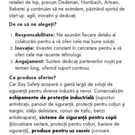
retaileri de top, precum Dedeman, Hornbach, Artsani,
Bebetei și continuăm să ne extindem, păstrând spiritul de
start-up: agili, inovativi și dedicați.
De ce să ne alegeți?
Responsabilitate:
Ne asumăm fiecare detaliu al
colaborării pentru a vă oferi cele mai bune soluții.
Inovație:
Investim constant în cercetare pentru a vă
oferi cele mai recente tehnologii.
Angajament:
Suntem dedicați partenerilor noștri pe
termen lung, oferind suport continuu.
Ce produse oferim?
Car Boy Safety acoperă o gamă largă de soluții de
siguranță pentru diverse industrii și nevoi. Comercializăm
echipamente de protecție industrială
(suporturi
antivibrații, panouri de siguranță, protecții pentru colțuri și
margini, stâlpi delimitare, conuri de trafic, benzi
antiderapare),
sisteme de siguranță pentru copii
(blocatoare sertare, protecții pentru colțuri, bariere de
siguranță),
produse pentru uz casnic
(covoare