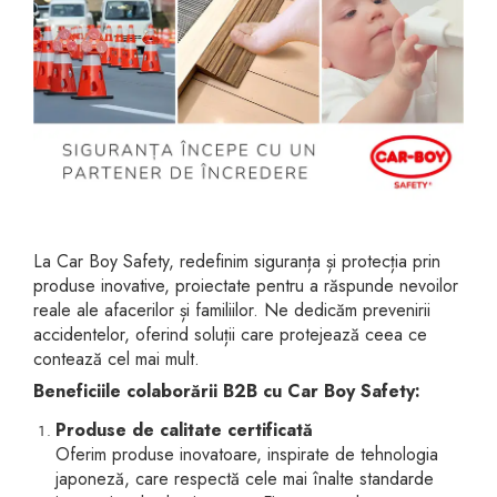
Jucarii pentru bebelusi
Produse de protecție
Cărucioare copii
mobilier industrial
Jocuri de familie sau grup
Accesorii Cărucioare
Bandă avertizare
Masinute, avioane,
Set protecții copii
motociclete
Scaune auto copii
Jocuri de pictura si desen
Siguranță auto copii
Jucarii muzicale
Tapet protector perete
Jucării educative copii
camera copiilor
Biciclete și Triciclete
La Car Boy Safety, redefinim siguranța și protecția prin
produse inovative, proiectate pentru a răspunde nevoilor
Incălzitoare biberoane
reale ale afacerilor și familiilor. Ne dedicăm prevenirii
copii
accidentelor, oferind soluții care protejează ceea ce
Termosuri, recipiente
contează cel mai mult.
mâncare pentru copii
Beneficiile colaborării B2B cu Car Boy Safety:
Suzete bebe
Produse de calitate certificată
Termometre copii
Oferim produse inovatoare, inspirate de tehnologia
japoneză, care respectă cele mai înalte standarde
Căști antifonice copii și