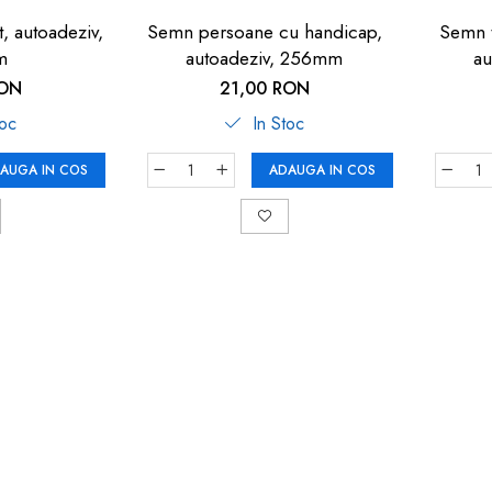
, autoadeziv,
Semn persoane cu handicap,
Semn t
m
autoadeziv, 256mm
a
RON
21,00 RON
toc
In Stoc
AUGA IN COS
ADAUGA IN COS