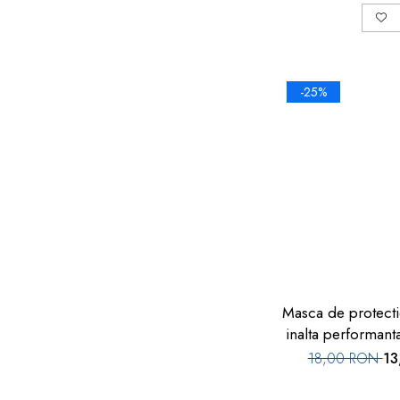
-25%
Masca de protect
inalta performant
FM-0
18,00 RON
13