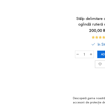
Stâlp delimitare 
oglindă rutieră
siguranță t
200,00 
In S
AD
Descoperă gama noastră v
accesorii de protecție de