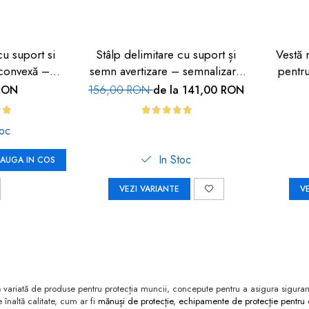
cu suport si
Stâlp delimitare cu suport și
Vestă 
 convexă –
semn avertizare – semnalizare
pentru
rafic
rapidă
RON
156,00 RON
de la 141,00 RON
toc
In Stoc
AUGA IN COS
VEZI VARIANTE
V
ariată de produse pentru protecția muncii, concepute pentru a asigura siguranț
 înaltă calitate, cum ar fi
mănuși de protecție
,
echipamente de protecție pentru