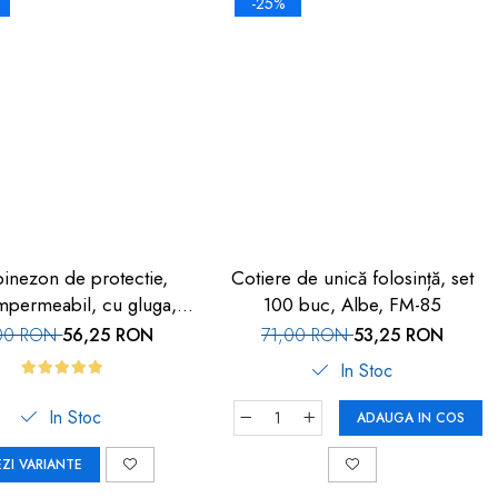
-25%
nezon de protectie,
Cotiere de unică folosință, set
impermeabil, cu gluga, 1
100 buc, Albe, FM-85
buc, alb
00 RON
56,25 RON
71,00 RON
53,25 RON
In Stoc
In Stoc
ADAUGA IN COS
EZI VARIANTE