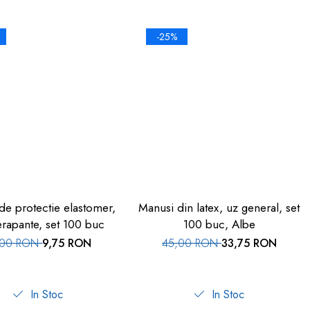
-25%
de protectie elastomer,
Manusi din latex, uz general, set
erapante, set 100 buc
100 buc, Albe
,00 RON
9,75 RON
45,00 RON
33,75 RON
In Stoc
In Stoc