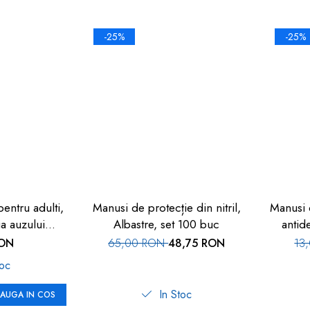
-25%
-25%
entru adulti,
Manusi de protecție din nitril,
Manusi 
ia auzului
Albastre, set 100 buc
antid
tului, SNR
RON
65,00 RON
48,75 RON
13
spuma, verde,
toc
 Max
In Stoc
AUGA IN COS