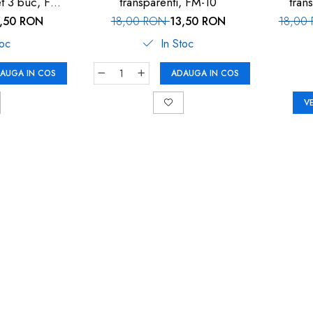
et 3 buc, FM-
transparenti, FM-10
tran
7,50 RON
18,00 RON
13,50 RON
18,00
toc
In Stoc
AUGA IN COS
ADAUGA IN COS
V