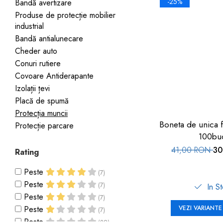
Jucarii pentru bebelusi
-25%
Bandă avertizare
Produse de protecție
Cărucioare copii
Produse de protecție mobilier
mobilier industrial
Jocuri de familie sau grup
industrial
Accesorii Cărucioare
Bandă avertizare
Masinute, avioane,
Bandă antialunecare
Set protecții copii
motociclete
Cheder auto
Conuri rutiere
Scaune auto copii
Jocuri de pictura si desen
Covoare Antiderapante
Siguranță auto copii
Jucarii muzicale
Izolații țevi
Tapet protector perete
Jucării educative copii
Placă de spumă
camera copiilor
Protecția muncii
Biciclete și Triciclete
Boneta de unica f
Protecție parcare
Incălzitoare biberoane
100bu
copii
41,00 RON
30
Rating
Termosuri, recipiente
mâncare pentru copii
Peste
(7)
Peste
(7)
In S
Suzete bebe
Peste
(7)
Termometre copii
Peste
VEZI VARIANTE
(7)
Căști antifonice copii și
Peste
(29)