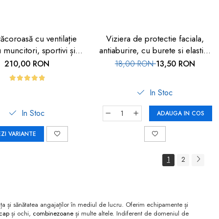
răcoroasă cu ventilație
Viziera de protectie faciala,
 muncitori, sportivi și
antiaburire, cu burete si elastic,
HORECA
set 3 buc, FM-05
210,00 RON
18,00 RON
13,50 RON
In Stoc
In Stoc
ADAUGA IN COS
EZI VARIANTE
1
2
a și sănătatea angajaților în mediul de lucru. Oferim echipamente și
 cap
și ochi,
combinezoane
și multe altele. Indiferent de domeniul de