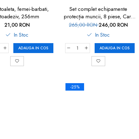
oaleta, femei-barbati,
Set complet echipamente
utoadeziv, 256mm
protecția muncii, 8 piese, Car-
Boy
21,00 RON
265,00 RON
246,00 RON
In Stoc
In Stoc
ADAUGA IN COS
ADAUGA IN COS
-25%