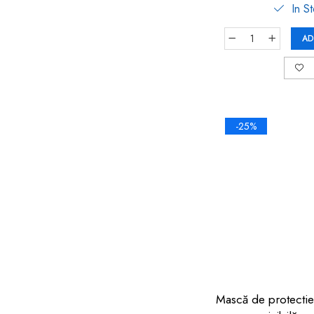
In S
AD
-25%
Mască de protectie