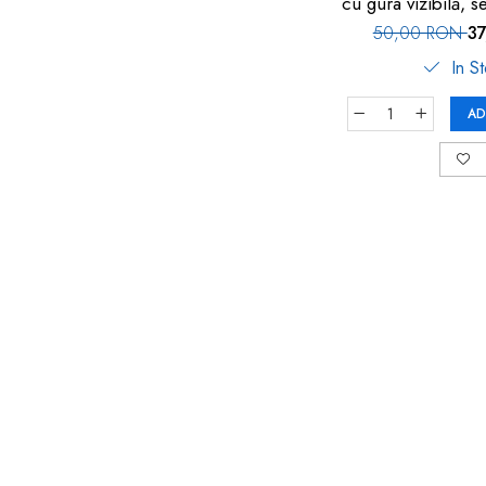
cu gura vizibilă, s
111
50,00 RON
3
In S
AD