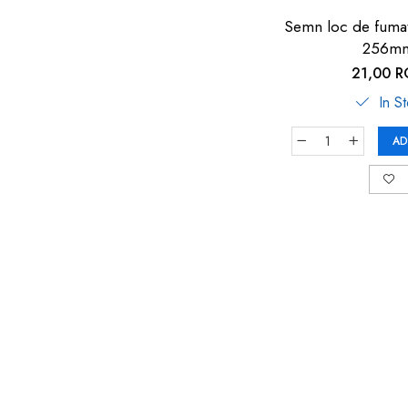
Semn loc de fumat
256m
21,00 
In S
AD