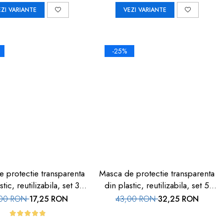
EZI VARIANTE
VEZI VARIANTE
-25%
 protectie transparenta
Masca de protectie transparenta
stic, reutilizabila, set 3
din plastic, reutilizabila, set 5
buc, FM-07
buc, FM-06
,00 RON
17,25 RON
43,00 RON
32,25 RON