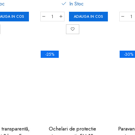
toc
In Stoc
AUGA IN COS
ADAUGA IN COS
-25%
-30%
 transparentă,
Ochelari de protectie
Paravan