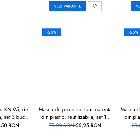
VEZI VARIANTE
V
-25%
-25%
ie KN 95, de
Masca de protectie transparenta
Masca de
a, set 3 buc,
din plastic, reutilizabila, set 10
din pla
3
buc, FM-08
,50 RON
75,00 RON
56,25 RON
23