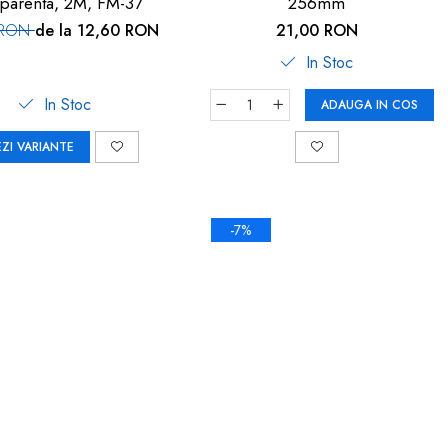
sparenta, 2M, FM-37
256mm
 RON
de la 12,60 RON
21,00 RON
In Stoc
In Stoc
ADAUGA IN COS
EZI VARIANTE
-7%