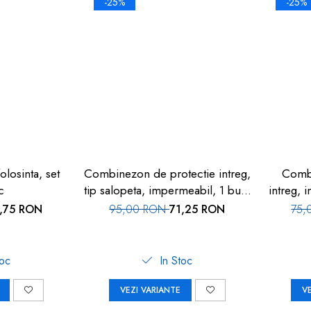
-25%
-25%
olosinta, set
Combinezon de protectie intreg,
Combi
c
tip salopeta, impermeabil, 1 buc,
intreg, 
alb
,75 RON
95,00 RON
71,25 RON
75,
toc
In Stoc
VEZI VARIANTE
V