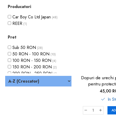
dopuri de urechi
Producatori
Produse îngrijire copii
Car Boy Co Ltd Japan
(48)
Igiena copii
REER
(1)
Pret
Sub 50 RON
(28)
50 RON - 100 RON
(10)
100 RON - 150 RON
(4)
150 RON - 200 RON
(2)
200 RON - 250 RON
(5)
Dopuri de urechi p
pentru protect
impotriva zgomo
45,00 
37dB, 12 bucati, 
In S
SANOHRA
AD