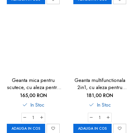
Geanta mica pentru
Geanta multifunctionala
scutece, cu aleza pentru
2in1, cu aleza pentru
bebelusi, din plastic
schimbat scutecul
165,00 RON
181,00 RON
reciclat, Reer Growing
bebelusului, din plastic
In Stoc
In Stoc
Changing Organiser 84091
reciclat, Reer Growing
Organiser Bag 84071
ADAUGA IN COS
ADAUGA IN COS