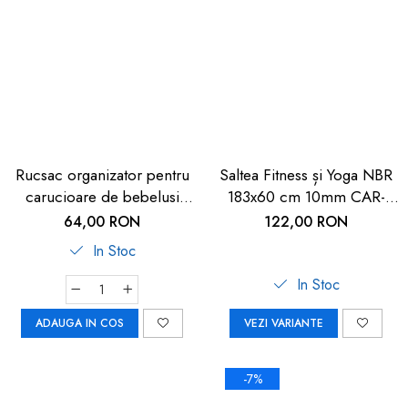
Rucsac organizator pentru
Saltea Fitness și Yoga NBR
carucioare de bebelusi
183x60 cm 10mm CAR-
Reer Clip&Go Bag 84082
BOY
64,00 RON
122,00 RON
In Stoc
In Stoc
ADAUGA IN COS
VEZI VARIANTE
-7%