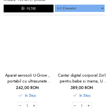
dopuri de urechi
FILTRE
Produse îngrijire copii
Igiena copii
Aparat aerosoli U-Grow ,
Cantar digital corporal 2in1
portabil cu ultrasunete
pentru bebe si mama, U-
,tehnologie silentoasa,
Grow, Display LED, Auto
242,00 RON
389,00 RON
masca de copii si adulti
off, Functie Tara, 100kg,
In Stoc
In Stoc
inclusa in pachet, design
Alb
prietenos pentru copii