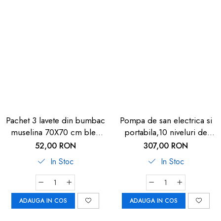
Pachet 3 lavete din bumbac
Pompa de san electrica si
muselina 70X70 cm bleu
portabila,10 niveluri de
GRUENSPECHT 167-V2
extragere, 5 niveluri de
52,00 RON
307,00 RON
masaj, display LED, functie
In Stoc
In Stoc
de memorie, capacitate
180ml, U-Grow
ADAUGA IN COS
ADAUGA IN COS