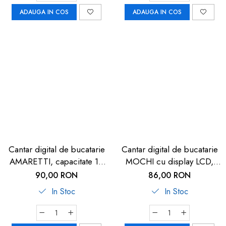
ADAUGA IN COS
ADAUGA IN COS
Cantar digital de bucatarie
Cantar digital de bucatarie
AMARETTI, capacitate 10
MOCHI cu display LCD,
kg, TFA 50.2004.54
capacitate 5 kg, turcoaz,
90,00 RON
86,00 RON
TFA 50.2007.20
In Stoc
In Stoc