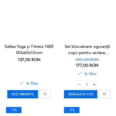
Saltea Yoga și Fitness NBR
Set blocatoare siguranță
183x60x15mm
copii pentru sertare,
dulapuri și uși 9 buc
157,00 RON
190,00 RON
177,00 RON
In Stoc
In Stoc
VEZI VARIANTE
ADAUGA IN COS
-7%
-7%