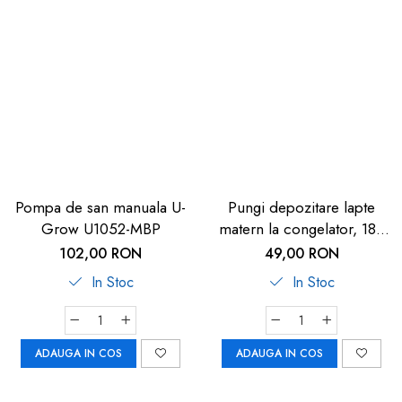
Pompa de san manuala U-
Pungi depozitare lapte
Grow U1052-MBP
matern la congelator, 180
ml, gradate, transparente,
102,00 RON
49,00 RON
20 bucati, ELANEE 711-00
In Stoc
In Stoc
ADAUGA IN COS
ADAUGA IN COS