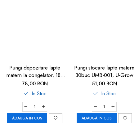
Pungi depozitare lapte
Pungi stocare lapte matern
matern la congelator, 180
30buc UMB-001, U-Grow
ml, gradate, transparente,
78,00 RON
51,00 RON
20 bucati, ELANEE 711-00
In Stoc
In Stoc
ADAUGA IN COS
ADAUGA IN COS