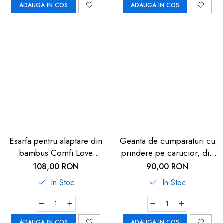
ADAUGA IN COS
ADAUGA IN COS
Esarfa pentru alaptare din
Geanta de cumparaturi cu
bambus Comfi Love
prindere pe carucior, din
Eggshell 844838
plastic reciclat, Reer
108,00 RON
90,00 RON
Growing Shopping Bag
In Stoc
In Stoc
84211
ADAUGA IN COS
ADAUGA IN COS