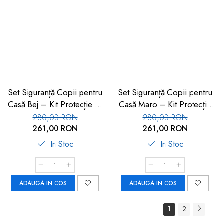
Set Siguranță Copii pentru
Set Siguranță Copii pentru
Casă Bej – Kit Protecție 17
Casă Maro – Kit Protecție
piese
17 piese
280,00 RON
280,00 RON
261,00 RON
261,00 RON
In Stoc
In Stoc
ADAUGA IN COS
ADAUGA IN COS
1
2