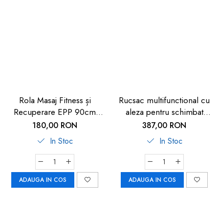
Rola Masaj Fitness și
Rucsac multifunctional cu
Recuperare EPP 90cm
aleza pentru schimbat
CAR-BOY
scutecul bebelusului, din
180,00 RON
387,00 RON
plastic reciclat, Reer
In Stoc
In Stoc
Growing Backpack 84221
ADAUGA IN COS
ADAUGA IN COS