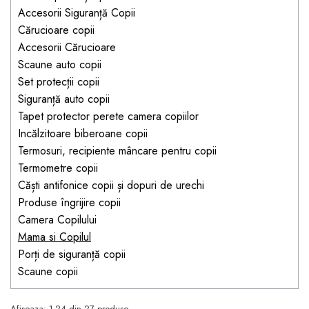
Jucarii pentru bebelusi
Produse de protecție
Accesorii Siguranță Copii
Cărucioare copii
mobilier industrial
Jocuri de familie sau grup
Cărucioare copii
Accesorii Cărucioare
Accesorii Cărucioare
Bandă avertizare
Masinute, avioane,
Scaune auto copii
Set protecții copii
motociclete
Set protecții copii
Scaune auto copii
Jocuri de pictura si desen
Siguranță auto copii
Siguranță auto copii
Jucarii muzicale
Tapet protector perete camera copiilor
Incălzitoare biberoane copii
Tapet protector perete
Jucării educative copii
Termosuri, recipiente mâncare pentru copii
camera copiilor
Biciclete și Triciclete
Termometre copii
Incălzitoare biberoane
Căști antifonice copii și dopuri de urechi
copii
Produse îngrijire copii
Termosuri, recipiente
Camera Copilului
mâncare pentru copii
Mama si Copilul
Porți de siguranță copii
Suzete bebe
Scaune copii
Termometre copii
Căști antifonice copii și
Afiseaza:
1-
24
din
27
produse