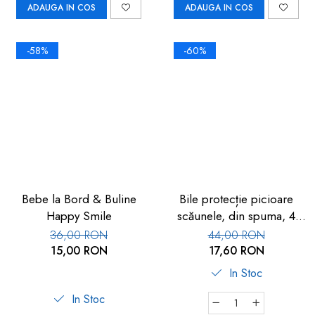
ADAUGA IN COS
ADAUGA IN COS
-58%
-60%
Bebe la Bord & Buline
Bile protecție picioare
Happy Smile
scăunele, din spuma, 4
buc, multicolor
36,00 RON
44,00 RON
15,00 RON
17,60 RON
In Stoc
In Stoc