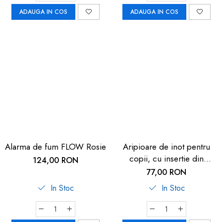
ADAUGA IN COS
ADAUGA IN COS
Alarma de fum FLOW Rosie
Aripioare de inot pentru
copii, cu insertie din
124,00 RON
material moale, 11–30kg (1-
77,00 RON
6 ani), rosu, Reer
In Stoc
In Stoc