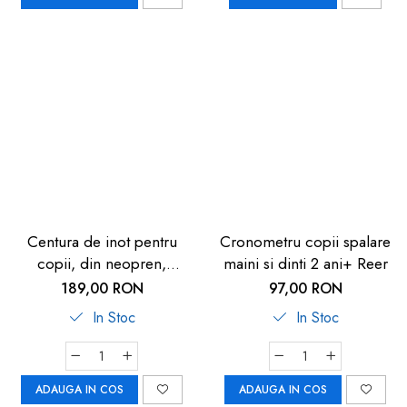
Centura de inot pentru
Cronometru copii spalare
copii, din neopren,
maini si dinti 2 ani+ Reer
ajustabila, 15–30 kg (2-6
189,00 RON
97,00 RON
ani), rosie, Reer
In Stoc
In Stoc
ADAUGA IN COS
ADAUGA IN COS