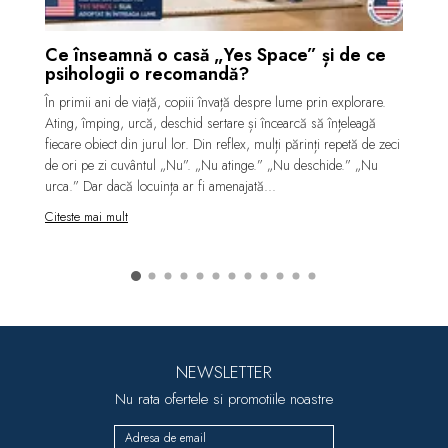
Ce înseamnă o casă „Yes Space” și de ce
psihologii o recomandă?
În primii ani de viață, copiii învață despre lume prin explorare.
Ating, împing, urcă, deschid sertare și încearcă să înțeleagă
fiecare obiect din jurul lor. Din reflex, mulți părinți repetă de zeci
de ori pe zi cuvântul „Nu”. „Nu atinge.” „Nu deschide.” „Nu
urca.” Dar dacă locuința ar fi amenajată...
Citeste mai mult
NEWSLETTER
Nu rata ofertele si promotiile noastre