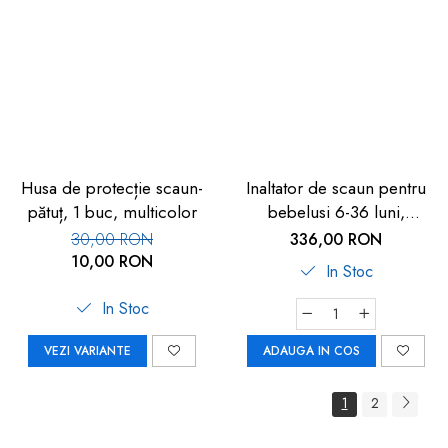
Husa de protecție scaun-
Inaltator de scaun pentru
pătuț, 1 buc, multicolor
bebelusi 6-36 luni,
transportabil, din plastic
30,00 RON
336,00 RON
reciclat, Reer Growing
10,00 RON
In Stoc
Booster Seat 85041
In Stoc
VEZI VARIANTE
ADAUGA IN COS
1
2