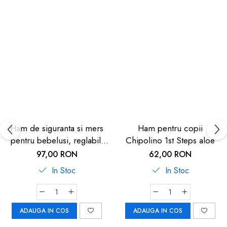
Ham de siguranta si mers
Ham pentru copii
pentru bebelusi, reglabil,
Chipolino 1st Steps aloe
cu frau de ghidare
97,00 RON
62,00 RON
detasabil, Reer Travelkid
In Stoc
In Stoc
Go 53132
ADAUGA IN COS
ADAUGA IN COS