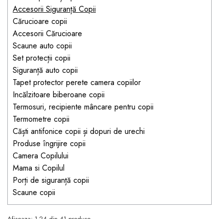
Jucarii pentru bebelusi
Produse de protecție
Accesorii Siguranță Copii
Cărucioare copii
mobilier industrial
Jocuri de familie sau grup
Cărucioare copii
Accesorii Cărucioare
Accesorii Cărucioare
Bandă avertizare
Masinute, avioane,
Scaune auto copii
Set protecții copii
motociclete
Set protecții copii
Scaune auto copii
Jocuri de pictura si desen
Siguranță auto copii
Siguranță auto copii
Jucarii muzicale
Tapet protector perete camera copiilor
Incălzitoare biberoane copii
Tapet protector perete
Jucării educative copii
Termosuri, recipiente mâncare pentru copii
camera copiilor
Biciclete și Triciclete
Termometre copii
Incălzitoare biberoane
Căști antifonice copii și dopuri de urechi
copii
Produse îngrijire copii
Termosuri, recipiente
Camera Copilului
mâncare pentru copii
Mama si Copilul
Porți de siguranță copii
Suzete bebe
Scaune copii
Termometre copii
Căști antifonice copii și
Afiseaza:
1-
24
din
41
produse