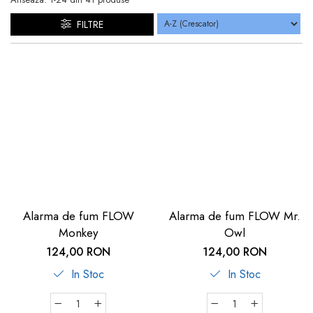
dopuri de urechi
FILTRE
Produse îngrijire copii
Igiena copii
Alarma de fum FLOW
Alarma de fum FLOW Mr.
Monkey
Owl
124,00 RON
124,00 RON
In Stoc
In Stoc