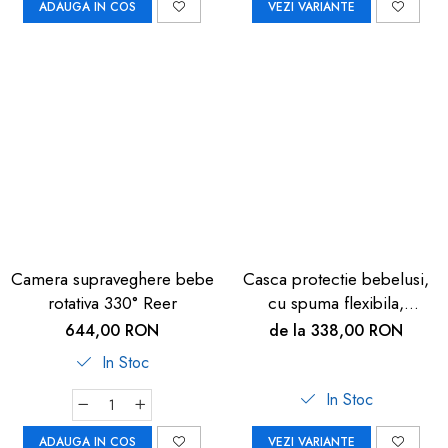
ADAUGA IN COS
VEZI VARIANTE
Camera supraveghere bebe
Casca protectie bebelusi,
rotativa 330° Reer
cu spuma flexibila,
reglabila, 7-24 luni,
644,00 RON
de la 338,00 RON
SafeHead
In Stoc
In Stoc
ADAUGA IN COS
VEZI VARIANTE