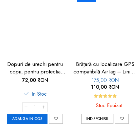
Dopuri de urechi pentru
Brățară cu localizare GPS
copii, pentru protectia
compatibilă AirTag – Liniște
auzului impotriva
pentru părinți
72,00 RON
175,00 RON
zgomotului, 3 ani+, SNR
110,00 RON
33dB, 12 bucati, spuma,
In Stoc
portocaliu, SANOHRA Max
Stoc Epuizat
Kids
ADAUGA IN COS
INDISPONIBIL