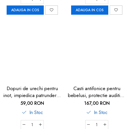
Kids
ADAUGA IN COS
ADAUGA IN COS
Dopuri de urechi pentru
Casti antifonice pentru
inot, impiedica patrunderea
bebelusi, protectie auditiva,
apei in urechi la copii, 1
SNR 25, ajustabila 47-54
59,00 RON
167,00 RON
an+, reutilizabile,
cm, 12+ luni, albastru, Reer
In Stoc
In Stoc
hipoalergenice, albastre,
SANOHRA Swim Kids