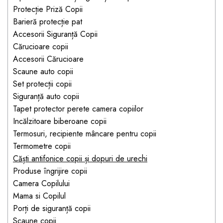
Jucarii pentru bebelusi
Produse de protecție
Protecție Priză Copii
Cărucioare copii
mobilier industrial
Jocuri de familie sau grup
Barieră protecție pat
Accesorii Cărucioare
Accesorii Siguranță Copii
Bandă avertizare
Masinute, avioane,
Cărucioare copii
Set protecții copii
motociclete
Accesorii Cărucioare
Scaune auto copii
Jocuri de pictura si desen
Scaune auto copii
Siguranță auto copii
Jucarii muzicale
Set protecții copii
Siguranță auto copii
Tapet protector perete
Jucării educative copii
Tapet protector perete camera copiilor
camera copiilor
Biciclete și Triciclete
Incălzitoare biberoane copii
Incălzitoare biberoane
Termosuri, recipiente mâncare pentru copii
copii
Termometre copii
Termosuri, recipiente
Căști antifonice copii și dopuri de urechi
mâncare pentru copii
Produse îngrijire copii
Camera Copilului
Suzete bebe
Mama si Copilul
Termometre copii
Porți de siguranță copii
Căști antifonice copii și
Scaune copii