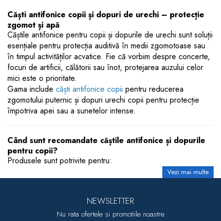
Căști antifonice copii și dopuri de urechi – protecție
zgomot și apă
Căștile antifonice pentru copii și dopurile de urechi sunt soluții
esențiale pentru protecția auditivă în medii zgomotoase sau
în timpul activităților acvatice. Fie că vorbim despre concerte,
focuri de artificii, călătorii sau înot, protejarea auzului celor
mici este o prioritate.
Gama include
căști antifonice copii
pentru reducerea
zgomotului puternic și dopuri urechi copii pentru protecție
împotriva apei sau a sunetelor intense.
Când sunt recomandate căștile antifonice și dopurile
pentru copii?
Produsele sunt potrivite pentru:
Vezi mai multe
NEWSLETTER
Nu rata ofertele si promotiile noastre