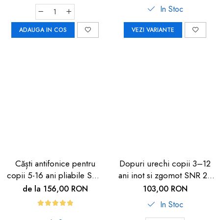
In Stoc
ADAUGA IN COS
VEZI VARIANTE
Căști antifonice pentru
Dopuri urechi copii 3–12
copii 5-16 ani pliabile SNR
ani inot si zgomot SNR 25
25 dB
dB Alpine
de la 156,00 RON
103,00 RON
In Stoc