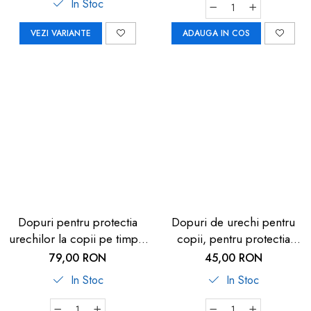
In Stoc
VEZI VARIANTE
ADAUGA IN COS
Dopuri pentru protectia
Dopuri de urechi pentru
urechilor la copii pe timpul
copii, pentru protectia
zborului, 1 an+,
auzului impotriva
79,00 RON
45,00 RON
transparente, reutilizabile,
zgomotului, 3 ani+, SNR
In Stoc
In Stoc
hipoalergenice, SANOHRA
33dB, 12 bucati, spuma,
portocaliu, SANOHRA Max