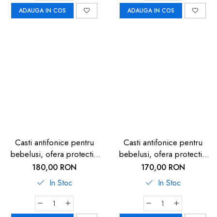
ADAUGA IN COS
ADAUGA IN COS
Casti antifonice pentru
Casti antifonice pentru
bebelusi, ofera protectie
bebelusi, ofera protectie
auditiva de la 0+ luni, 2
auditiva, SNR 25, gri, 12+
180,00 RON
170,00 RON
bentite reglabile, SNR 25,
luni, Reer
In Stoc
In Stoc
albastru, SCHALLWERK
MINI