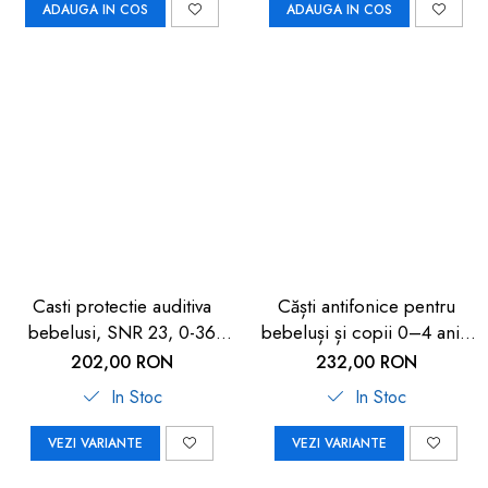
ADAUGA IN COS
ADAUGA IN COS
Casti protectie auditiva
Căști antifonice pentru
bebelusi, SNR 23, 0-36
bebeluși și copii 0–4 ani |
luni, ALPINE
Carboysafety
202,00 RON
232,00 RON
In Stoc
In Stoc
VEZI VARIANTE
VEZI VARIANTE