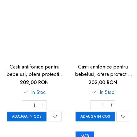
Casti antifonice pentru
Casti antifonice pentru
bebelusi, ofera protectie
bebelusi, ofera protectie
auditiva, SNR 23, negru,
auditiva, SNR 23, albastru,
202,00 RON
202,00 RON
ALPINE Muffy Baby Black
ALPINE Muffy Baby Blue
In Stoc
In Stoc
ALP25613
ALP24944
ADAUGA IN COS
ADAUGA IN COS
-37%