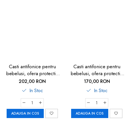
Casti antifonice pentru
Casti antifonice pentru
bebelusi, ofera protectie
bebelusi, ofera protectie
auditiva, SNR 23, galben,
auditiva, SNR 25, ajustabila
202,00 RON
170,00 RON
ALPINE Muffy Baby Yellow
47-54 cm, 12+ luni, roz,
In Stoc
In Stoc
ALP27495
Reer SilentGuard Baby
53074
ADAUGA IN COS
ADAUGA IN COS