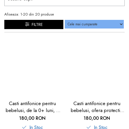
dopuri de urechi
Afiseaza:
1-
20
din
20
produse
Produse îngrijire copii
FILTRE
Igiena copii
Casti antifonice pentru
Casti antifonice pentru
bebelusi, de la 0+ luni, 2
bebelusi, ofera protectie
bentite reglabile, SNR 25,
auditiva de la 0+ luni, 2
180,00 RON
180,00 RON
verde, MINI
bentite reglabile, SNR 25,
In Stoc
In Stoc