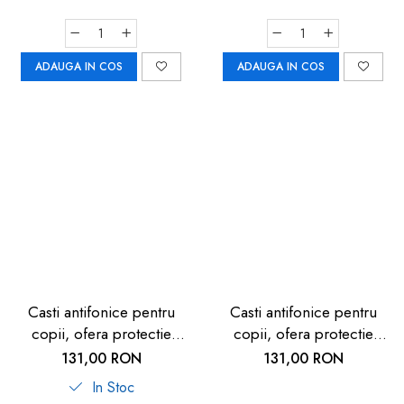
roz, SCHALLWERK MINI
ADAUGA IN COS
ADAUGA IN COS
Casti antifonice pentru
Casti antifonice pentru
copii, ofera protectie
copii, ofera protectie
auditiva, SNR 27, 5+ ani,
auditiva, SNR 27, 5+ ani,
131,00 RON
131,00 RON
gri, Reer
Reer
In Stoc