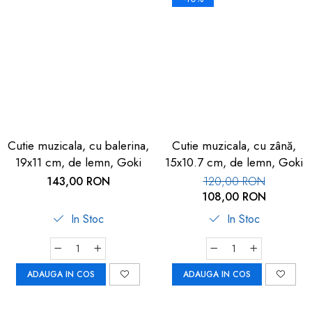
dopuri de urechi
Produse îngrijire copii
Igiena copii
Cutie muzicala, cu balerina,
Cutie muzicala, cu zână,
19x11 cm, de lemn, Goki
15x10.7 cm, de lemn, Goki
143,00 RON
120,00 RON
108,00 RON
In Stoc
In Stoc
ADAUGA IN COS
ADAUGA IN COS