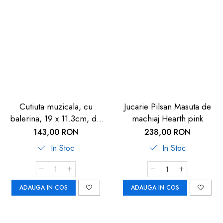
Cutiuta muzicala, cu
Jucarie Pilsan Masuta de
balerina, 19 x 11.3cm, de
machiaj Hearth pink
lemn, Goki
143,00 RON
238,00 RON
In Stoc
In Stoc
ADAUGA IN COS
ADAUGA IN COS