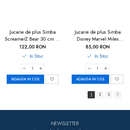
Jucarie de plus Simba
Jucarie de plus Simba
ScreamerZ Bear 30 cm cu
Disney Marvel Miles
sunete
Morales 25 cm
122,00 RON
85,00 RON
In Stoc
In Stoc
ADAUGA IN COS
ADAUGA IN COS
1
2
3
NEWSLETTER