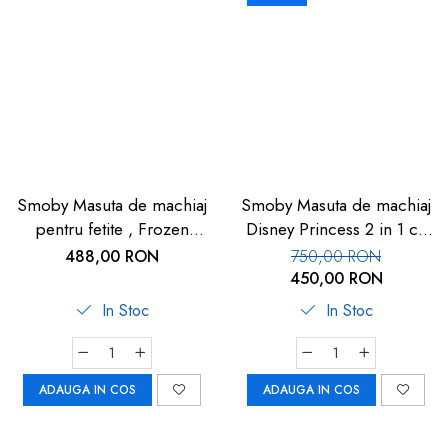
Smoby Masuta de machiaj
Smoby Masuta de machiaj
pentru fetite , Frozen
Disney Princess 2 in 1 cu
Hairdresser 2 in 1
accesorii
488,00 RON
750,00 RON
450,00 RON
In Stoc
In Stoc
ADAUGA IN COS
ADAUGA IN COS