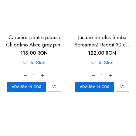
Carucior pentru papusi
Jucarie de plus Simba
Chipolino Alice grey pink
ScreamerZ Rabbit 30 cm
linen
cu sunete
118,00 RON
122,00 RON
In Stoc
In Stoc
ADAUGA IN COS
ADAUGA IN COS