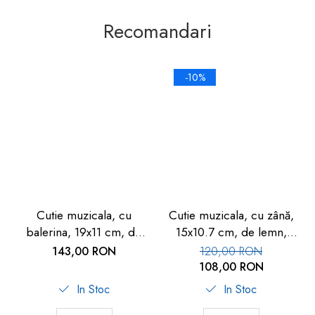
Recomandari
-10%
Cutie muzicala, cu
Cutie muzicala, cu zână,
balerina, 19x11 cm, de
15x10.7 cm, de lemn,
lemn, Goki
Goki
143,00 RON
120,00 RON
108,00 RON
In Stoc
In Stoc