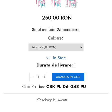
dopuri de urechi
Produse îngrijire copii
250,00 RON
Igiena copii
Setul include 25 accesorii.
Culoare
:
In Stoc
Durata de livrare:
1
ADAUGA IN COS
Cod Produs:
CBK-PL-06-048-PU
Adauga la Favorite