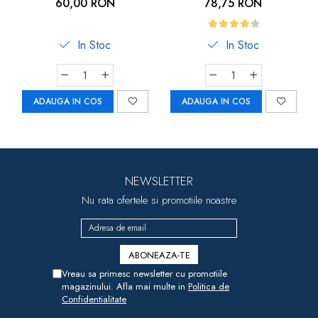
Inlocuibila, Set 10 Buc,
60,00 RON
78,75 RON
Car-Boy Safety
In Stoc
In Stoc
ADAUGA IN COS
ADAUGA IN COS
NEWSLETTER
Nu rata ofertele si promotiile noastre
Vreau sa primesc newsletter cu promotiile
magazinului. Afla mai multe in
Politica de
Confidentialitate