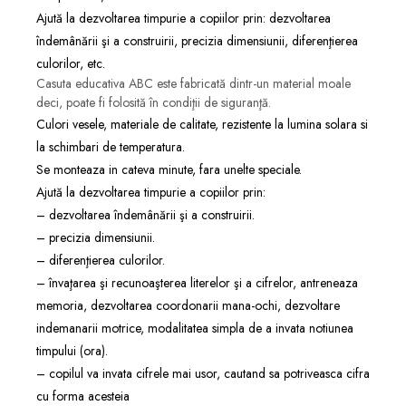
Ajută la dezvoltarea timpurie a copiilor prin: dezvoltarea
îndemânării şi a construirii, precizia dimensiunii, diferenţierea
culorilor, etc.
Casuta educativa ABC este fabricată dintr-un material moale
deci, poate fi folosită în condiţii de siguranţă.
Culori vesele, materiale de calitate, rezistente la lumina solara si
la schimbari de temperatura.
Se monteaza in cateva minute, fara unelte speciale.
Ajută la dezvoltarea timpurie a copiilor prin:
– dezvoltarea îndemânării şi a construirii.
– precizia dimensiunii.
– diferenţierea culorilor.
– învaţarea şi recunoaşterea literelor şi a cifrelor, antreneaza
memoria, dezvoltarea coordonarii mana-ochi, dezvoltare
indemanarii motrice, modalitatea simpla de a invata notiunea
timpului (ora).
– copilul va invata cifrele mai usor, cautand sa potriveasca cifra
cu forma acesteia