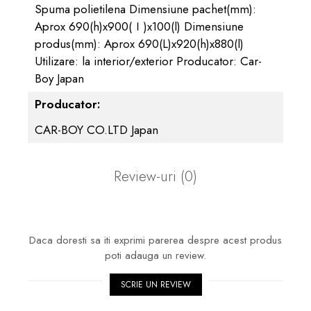
Spuma polietilena Dimensiune pachet(mm):
Aprox 690(h)x900(ｌ)x100(l) Dimensiune
produs(mm): Aprox 690(L)x920(h)x880(l)
Utilizare: la interior/exterior Producator: Car-
Boy Japan
Producator:
CAR-BOY CO.LTD Japan
Review-uri
(0)
Daca doresti sa iti exprimi parerea despre acest produs
poti adauga un review.
SCRIE UN REVIEW