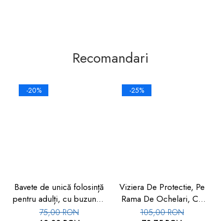
Recomandari
-20%
-25%
Bavete de unică folosință
Viziera De Protectie, Pe
pentru adulți, cu buzunar,
Rama De Ochelari, Cu
set 50 buc, FM-108
Folie De Protectie
75,00 RON
105,00 RON