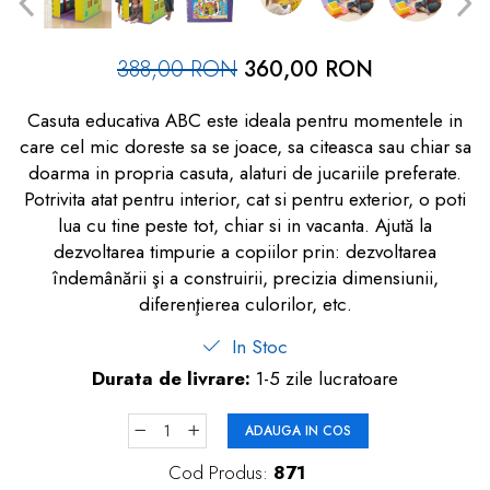
dopuri de urechi
Produse îngrijire copii
388,00 RON
360,00 RON
Igiena copii
Casuta educativa ABC este ideala pentru momentele in
care cel mic doreste sa se joace, sa citeasca sau chiar sa
doarma in propria casuta, alaturi de jucariile preferate.
Potrivita atat pentru interior, cat si pentru exterior, o poti
lua cu tine peste tot, chiar si in vacanta. Ajută la
dezvoltarea timpurie a copiilor prin: dezvoltarea
îndemânării şi a construirii, precizia dimensiunii,
diferenţierea culorilor, etc.
In Stoc
Durata de livrare:
1-5 zile lucratoare
ADAUGA IN COS
Cod Produs:
871