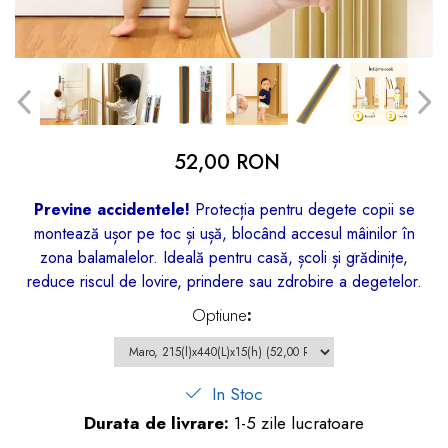
dopuri de urechi
Produse îngrijire copii
Igiena copii
52,00 RON
Previne accidentele!
Protecția pentru degete copii se
montează ușor pe toc și ușă, blocând accesul mâinilor în
zona balamalelor. Ideală pentru casă, școli și grădinițe,
reduce riscul de lovire, prindere sau zdrobire a degetelor.
Optiune
:
In Stoc
Durata de livrare:
1-5 zile lucratoare