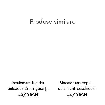
Produse similare
Incuietoare frigider
Blocator ușă copii –
autoadezivă – siguranță
sistem anti-deschidere
copii 2 buc
ușor de montat
40,00 RON
44,00 RON