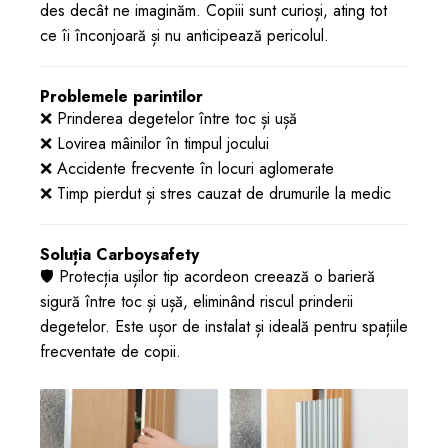
des decât ne imaginăm. Copiii sunt curioși, ating tot
ce îi înconjoară și nu anticipează pericolul.
Problemele parintilor
❌ Prinderea degetelor între toc și ușă
❌ Lovirea mâinilor în timpul jocului
❌ Accidente frecvente în locuri aglomerate
❌ Timp pierdut și stres cauzat de drumurile la medic
Soluția Carboysafety
🛡️ Protecția ușilor tip acordeon creează o barieră
sigură între toc și ușă, eliminând riscul prinderii
degetelor. Este ușor de instalat și ideală pentru spațiile
frecventate de copii.