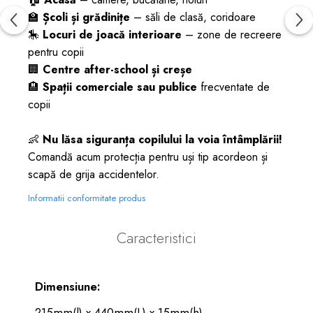
🏫
Școli și grădinițe
– săli de clasă, coridoare
🎠
Locuri de joacă interioare
– zone de recreere
pentru copii
🏢
Centre after-school și creșe
🏨
Spații comerciale sau publice
frecventate de
copii
👶
Nu lăsa siguranța copilului la voia întâmplării!
Comandă acum protecția pentru uși tip acordeon și
scapă de grija accidentelor.
Informatii conformitate produs
Caracteristici
Dimensiune:
215mm(l) x 440mm(L) x 15mm(h)