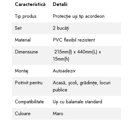
Caracteristică
Detalii
Tip produs
Protecție uși tip acordeon
Set
2 bucăți
Material
PVC flexibil rezistent
Dimensiune
215mm(l) x 440mm(L) x
15mm(h)
Montaj
Autoadeziv
Potrivit pentru
Acasă, școli, grădinițe, locuri
publice
Compatibilitate
Uși cu balamale standard
Culoare
Maro