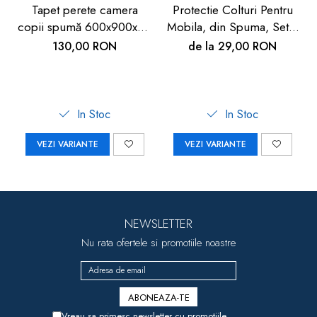
Tapet perete camera
Protectie Colturi Pentru
copii spumă 600x900x9 -
Mobila, din Spuma, Set 4
Siguranță copii
buc
130,00 RON
de la 29,00 RON
In Stoc
In Stoc
VEZI VARIANTE
VEZI VARIANTE
NEWSLETTER
Nu rata ofertele si promotiile noastre
Vreau sa primesc newsletter cu promotiile