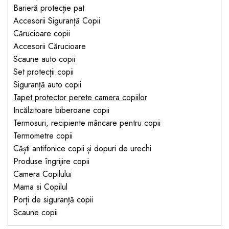
Jucarii pentru bebelusi
Produse de protecție
Barieră protecție pat
Cărucioare copii
mobilier industrial
Jocuri de familie sau grup
Accesorii Siguranță Copii
Accesorii Cărucioare
Cărucioare copii
Bandă avertizare
Masinute, avioane,
Accesorii Cărucioare
Set protecții copii
motociclete
Scaune auto copii
Scaune auto copii
Jocuri de pictura si desen
Set protecții copii
Siguranță auto copii
Jucarii muzicale
Siguranță auto copii
Tapet protector perete camera copiilor
Tapet protector perete
Jucării educative copii
Incălzitoare biberoane copii
camera copiilor
Biciclete și Triciclete
Termosuri, recipiente mâncare pentru copii
Incălzitoare biberoane
Termometre copii
copii
Căști antifonice copii și dopuri de urechi
Produse îngrijire copii
Termosuri, recipiente
Camera Copilului
mâncare pentru copii
Mama si Copilul
Suzete bebe
Porți de siguranță copii
Termometre copii
Scaune copii
Căști antifonice copii și