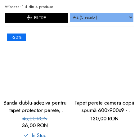
dopuri de urechi
Afiseaza:
1-
4
din
4
produse
Produse îngrijire copii
FILTRE
Igiena copii
-20%
Banda dublu-adeziva pentru
Tapet perete camera copii
tapet protector perete,
spumă 600x900x9 -
90cm, transparenta
Siguranță copii
45,00 RON
130,00 RON
36,00 RON
In Stoc