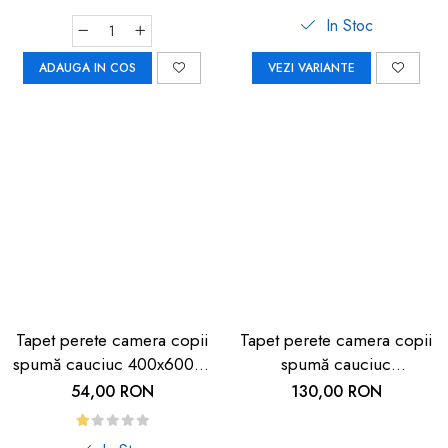
In Stoc
ADAUGA IN COS
VEZI VARIANTE
Tapet perete camera copii
Tapet perete camera copii
spumă cauciuc 400x600x6
spumă cauciuc
mm, Bej
600x900x5mm - Siguranță
54,00 RON
130,00 RON
și Confort