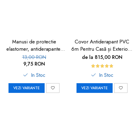
Manusi de protectie
Covor Antiderapant PVC
elastomer, antiderapante,
6m Pentru Casă și Exterior |
set 100 buc
Carboysafety
13,00 RON
de la 815,00 RON
9,75 RON
In Stoc
In Stoc
VEZI VARIANTE
VEZI VARIANTE