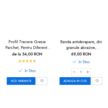
Profil Trecere Gresie
Banda antiderapare, din
Parchet, Pentru Diferenta
granule abrazive,
de Nivel, Culoare Lemn
autoadeziva, 5m, neagra
de la 54,00 RON
69,00 RON
Închis, Autoadeziv, 90cm
In Stoc
In Stoc
VEZI VARIANTE
ADAUGA IN COS