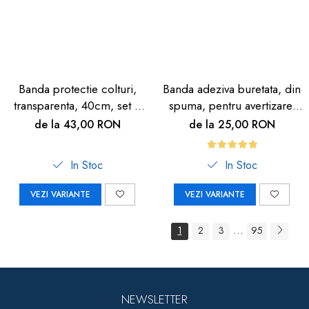
Banda protectie colturi,
Banda adeziva buretata, din
transparenta, 40cm, set 2
spuma, pentru avertizare,
buc
3m, negru/galben
de la 43,00 RON
de la 25,00 RON
In Stoc
In Stoc
VEZI VARIANTE
VEZI VARIANTE
...
1
2
3
95
NEWSLETTER