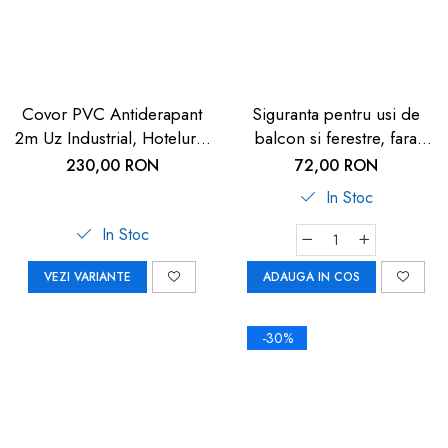
Covor PVC Antiderapant
Siguranta pentru usi de
2m Uz Industrial, Hoteluri |
balcon si ferestre, fara
Carboysafey
gaurire sau lipire, gri
230,00 RON
72,00 RON
antracit, Reer WinLock
In Stoc
70021
In Stoc
VEZI VARIANTE
ADAUGA IN COS
-30%