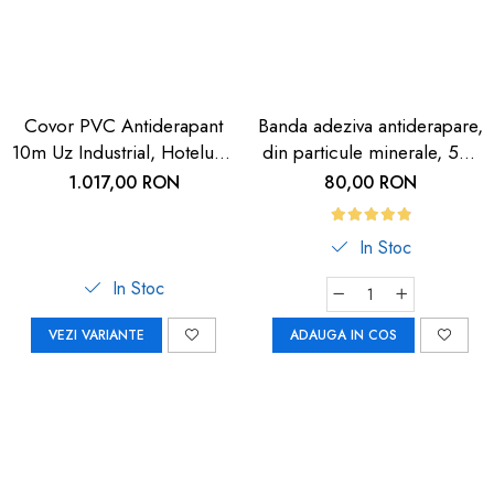
Covor PVC Antiderapant
Banda adeziva antiderapare,
10m Uz Industrial, Hoteluri |
din particule minerale, 5m,
Carboysafety
neagra cu dunga
1.017,00 RON
80,00 RON
fosforescenta
In Stoc
In Stoc
VEZI VARIANTE
ADAUGA IN COS