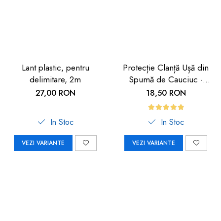
Lant plastic, pentru
Protecție Clanță Ușă din
delimitare, 2m
Spumă de Cauciuc -
Siguranță pentru Copii |
27,00 RON
18,50 RON
Car Boy Safety
In Stoc
In Stoc
VEZI VARIANTE
VEZI VARIANTE