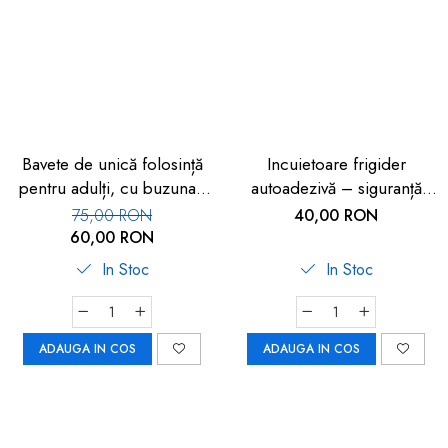
dopuri de urechi
Produse îngrijire copii
Igiena copii
Bavete de unică folosință
Incuietoare frigider
pentru adulți, cu buzunar,
autoadezivă – siguranță
set 50 buc, FM-108
copii 2 buc
75,00 RON
40,00 RON
60,00 RON
In Stoc
In Stoc
ADAUGA IN COS
ADAUGA IN COS