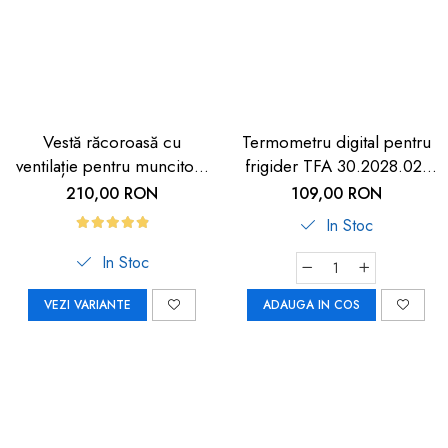
Vestă răcoroasă cu
Termometru digital pentru
ventilație pentru muncitori,
frigider TFA 30.2028.02,
sportivi și HORECA
suport magnetic
210,00 RON
109,00 RON
In Stoc
In Stoc
VEZI VARIANTE
ADAUGA IN COS