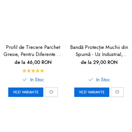
Profil de Trecere Parchet
Bandă Protecție Muchii din
Gresie, Pentru Diferente de
Spumă - Uz Industrial,
Nivel, Autoadeziv, Culoare
Crem, 90cm | Car Boy
de la 46,00 RON
de la 29,00 RON
Lemn Deschis, 90cm
Safety
In Stoc
In Stoc
VEZI VARIANTE
VEZI VARIANTE