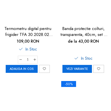
Termometru digital pentru
Banda protectie colturi,
frigider TFA 30.2028.02,
transparenta, 40cm, set 2
suport magnetic
buc
109,00 RON
de la 43,00 RON
In Stoc
In Stoc
ADAUGA IN COS
VEZI VARIANTE
-50%