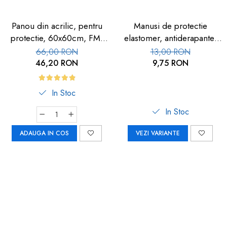
Panou din acrilic, pentru
Manusi de protectie
protectie, 60x60cm, FM-
elastomer, antiderapante,
113
set 100 buc
66,00 RON
13,00 RON
46,20 RON
9,75 RON
In Stoc
In Stoc
ADAUGA IN COS
VEZI VARIANTE