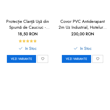
Protecție Clanță Ușă din
Covor PVC Antiderapant
Spumă de Cauciuc -
2m Uz Industrial, Hoteluri |
Siguranță pentru Copii |
Carboysafey
18,50 RON
230,00 RON
Car Boy Safety
In Stoc
In Stoc
VEZI VARIANTE
VEZI VARIANTE