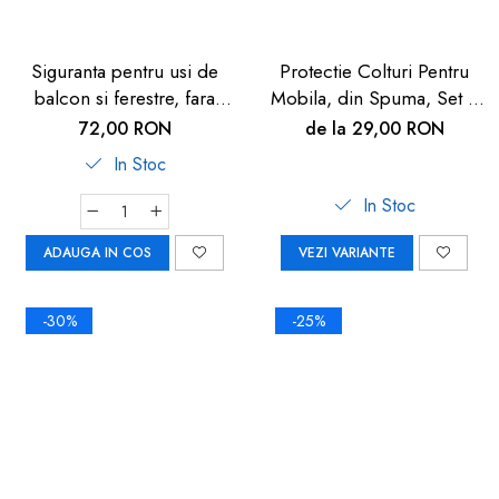
Siguranta pentru usi de
Protectie Colturi Pentru
balcon si ferestre, fara
Mobila, din Spuma, Set 4
gaurire sau lipire, gri
buc
72,00 RON
de la 29,00 RON
antracit, Reer WinLock
In Stoc
70021
In Stoc
ADAUGA IN COS
VEZI VARIANTE
-30%
-25%