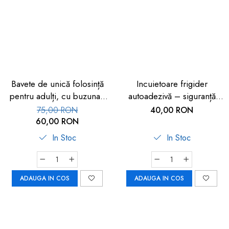
dopuri de urechi
Produse îngrijire copii
Igiena copii
Bavete de unică folosință
Incuietoare frigider
pentru adulți, cu buzunar,
autoadezivă – siguranță
set 50 buc, FM-108
copii 2 buc
75,00 RON
40,00 RON
60,00 RON
In Stoc
In Stoc
ADAUGA IN COS
ADAUGA IN COS