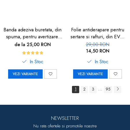
Banda adeziva buretata, din
Folie antiderapare pentru
spuma, pentru avertizare,
sertare si rafturi, din EVA,
3m, negru/galben
1.5m
de la 25,00 RON
29,00 RON
14,50 RON
In Stoc
In Stoc
VEZI VARIANTE
VEZI VARIANTE
...
1
2
3
95
NEWSLETTER
Nu rata ofertele si promotiile noastre