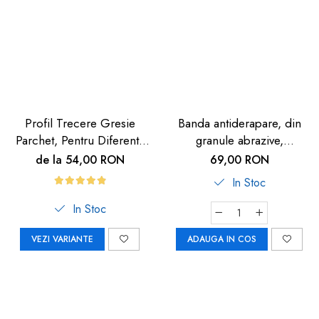
Profil Trecere Gresie
Banda antiderapare, din
Parchet, Pentru Diferenta
granule abrazive,
de Nivel, Culoare Lemn
autoadeziva, 5m, neagra
de la 54,00 RON
69,00 RON
Închis, Autoadeziv, 90cm
In Stoc
In Stoc
VEZI VARIANTE
ADAUGA IN COS