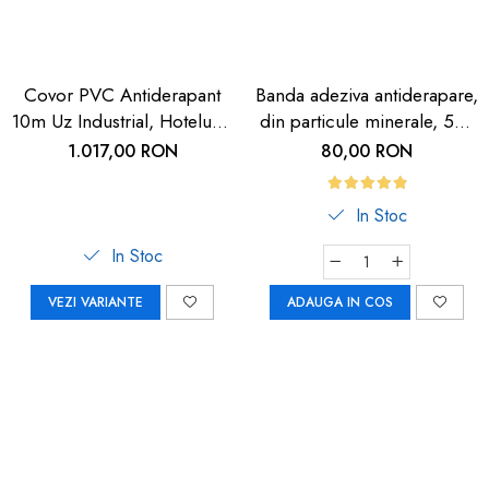
Covor PVC Antiderapant
Banda adeziva antiderapare,
10m Uz Industrial, Hoteluri |
din particule minerale, 5m,
Carboysafety
neagra cu dunga
1.017,00 RON
80,00 RON
fosforescenta
In Stoc
In Stoc
VEZI VARIANTE
ADAUGA IN COS