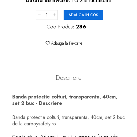
Durata de livrare:
1-5 zile lucratoare
ADAUGA IN COS
Cod Produs:
286
Adauga la Favorite
Descriere
Banda protectie colturi, transparenta, 40cm,
set 2 buc - Descriere
Banda protectie colturi, transparenta, 40cm, set 2 buc
de la carboysafety.ro
Casa ta este plină de muchii ascuțite: masa de sufragerie din