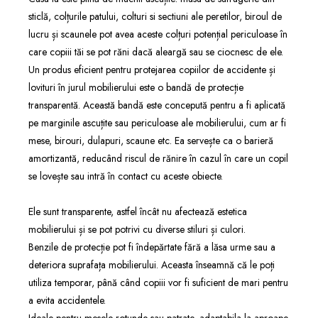
sticlă, colțurile patului, colturi si sectiuni ale peretilor, biroul de
lucru și scaunele pot avea aceste colțuri potențial periculoase în
care copiii tăi se pot răni dacă aleargă sau se ciocnesc de ele.
Un produs eficient pentru protejarea copiilor de accidente și
lovituri în jurul mobilierului este o bandă de protecție
transparentă. Această bandă este concepută pentru a fi aplicată
pe marginile ascuțite sau periculoase ale mobilierului, cum ar fi
mese, birouri, dulapuri, scaune etc. Ea servește ca o barieră
amortizantă, reducând riscul de rănire în cazul în care un copil
se lovește sau intră în contact cu aceste obiecte.
Ele sunt transparente, astfel încât nu afectează estetica
mobilierului și se pot potrivi cu diverse stiluri și culori.
Benzile de protecție pot fi îndepărtate fără a lăsa urme sau a
deteriora suprafața mobilierului. Aceasta înseamnă că le poți
utiliza temporar, până când copiii vor fi suficient de mari pentru
a evita accidentele.
Ideale pentru mesele rotunde sau patrate, adaptabila la aproape