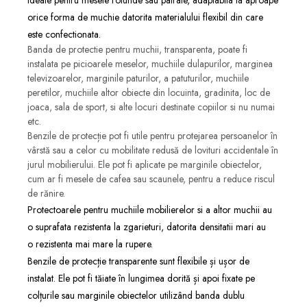
orice forma de muchie datorita materialului flexibil din care
este confectionata.
Banda de protectie pentru muchii, transparenta, poate fi
instalata pe picioarele meselor, muchiile dulapurilor, marginea
televizoarelor, marginile paturilor, a patuturilor, muchiile
peretilor, muchiile altor obiecte din locuinta, gradinita, loc de
joaca, sala de sport, si alte locuri destinate copiilor si nu numai
etc.
Benzile de protecție pot fi utile pentru protejarea persoanelor în
vârstă sau a celor cu mobilitate redusă de lovituri accidentale în
jurul mobilierului. Ele pot fi aplicate pe marginile obiectelor,
cum ar fi mesele de cafea sau scaunele, pentru a reduce riscul
de rănire.
Protectoarele pentru muchiile mobilierelor si a altor muchii au
o suprafata rezistenta la zgarieturi, datorita densitatii mari au
o rezistenta mai mare la rupere.
Benzile de protecție transparente sunt flexibile și ușor de
instalat. Ele pot fi tăiate în lungimea dorită și apoi fixate pe
colțurile sau marginile obiectelor utilizând banda dublu