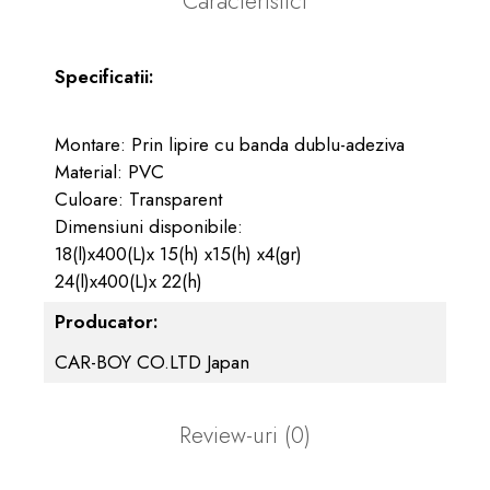
Caracteristici
Specificatii:
Montare: Prin lipire cu banda dublu-adeziva
Material: PVC
Culoare: Transparent
Dimensiuni disponibile:
18(l)x400(L)x 15(h) x15(h) x4(gr)
24(l)x400(L)x 22(h)
Producator:
CAR-BOY CO.LTD Japan
Review-uri
(0)