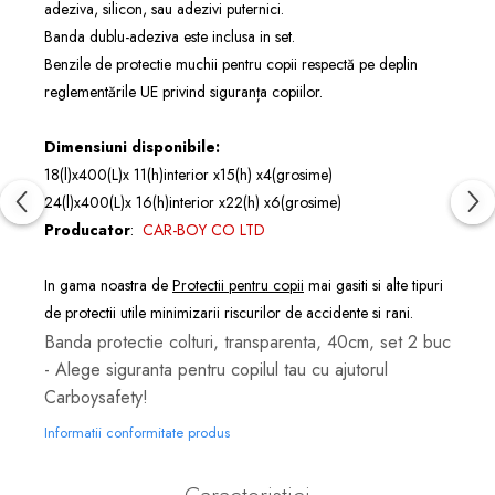
adeziva, silicon, sau adezivi puternici.
Banda dublu-adeziva este inclusa in set.
Benzile de protectie muchii pentru copii respectă pe deplin
reglementările UE privind siguranța copiilor.
Dimensiuni disponibile:
18(l)x400(L)x 11(h)interior x15(h) x4(grosime)
24(l)x400(L)x 16(h)interior x22(h) x6(grosime)
Producator
:
CAR-BOY CO LTD
In gama noastra de
Protectii pentru copii
mai gasiti si alte tipuri
de protectii utile minimizarii riscurilor de accidente si rani.
Banda protectie colturi, transparenta, 40cm, set 2 buc
- Alege siguranta pentru copilul tau cu ajutorul
Carboysafety!
Informatii conformitate produs