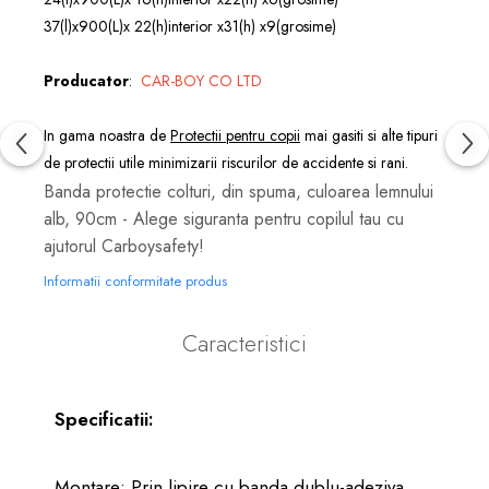
37(l)x900(L)x 22(h)interior x31(h) x9(grosime)
Producator
:
CAR-BOY CO LTD
In gama noastra de
Protectii pentru copii
mai gasiti si alte tipuri
de protectii utile minimizarii riscurilor de accidente si rani.
Banda protectie colturi, din spuma, culoarea lemnului
alb, 90cm - Alege siguranta pentru copilul tau cu
ajutorul Carboysafety!
Informatii conformitate produs
Caracteristici
Specificatii:
Montare: Prin lipire cu banda dublu-adeziva