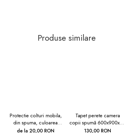
Produse similare
Protectie colturi mobila,
Tapet perete camera
din spuma, culoarea
copii spumă 600x900x9 -
lemnului alb, set 2 buc
Siguranță copii
de la 20,00 RON
130,00 RON