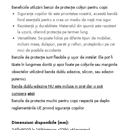
Beneficiile utilizării benzii de protecție colțuri pentru copii:
Siguranța copiilor tăi este prioritatea noastră, această bandă
fiind esențială pentru a crea un mediu de viață mai sigur.
Rezistență și durabilitate: Materialul din spumă este rezistent
la uzură, oferind protecție pe termen lung.
Versatilitate: Se poate folosi pe diferite tipuri de mobilier,
inclusiv mese, dulapuri, pereti și rafturi, protejându-i pe cei
mici de posibile accidente.
Benzile de protecție sunt flexibile și ușor de instalat. Ele pot fi
tăiate în lungimea dorită și apoi fixate pe colțurile sau marginile
obiectelor utilizând banda dublu adeziva, silicon, sau adezivi
puternici.
Banda dublu-adeziva NU este inclusa in pret dar o poti
cumpara
aici
.
Benzile de protectie muchii pentru copii respectă pe deplin
reglementările UE privind siguranța copiilor.
Dimensiuni disponibile (mm):
24(l)x900(L)x 16(h)interior x22(h) x6(grosime)