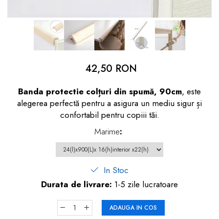
dopuri de urechi
Produse îngrijire copii
Igiena copii
42,50 RON
Banda protectie colțuri din spumă, 90cm
, este
alegerea perfectă pentru a asigura un mediu sigur și
confortabil pentru copiii tăi.
Marime
:
In Stoc
Durata de livrare:
1-5 zile lucratoare
ADAUGA IN COS