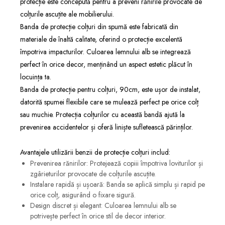
protecție este concepută pentru a preveni rănirile provocate de
colțurile ascuțite ale mobilierului.
Banda de protecție colțuri din spumă este fabricată din
materiale de înaltă calitate, oferind o protecție excelentă
împotriva impacturilor. Culoarea lemnului alb se integrează
perfect în orice decor, menținând un aspect estetic plăcut în
locuința ta.
Banda de protecție pentru colțuri, 90cm, este ușor de instalat,
datorită spumei flexibile care se mulează perfect pe orice colț
sau muchie. Protecția colțurilor cu această bandă ajută la
prevenirea accidentelor și oferă liniște sufletească părinților.
Avantajele utilizării benzii de protecție colțuri includ:
Prevenirea rănirilor: Protejează copiii împotriva loviturilor și
zgârieturilor provocate de colțurile ascuțite.
Instalare rapidă și ușoară: Banda se aplică simplu și rapid pe
orice colț, asigurând o fixare sigură.
Design discret și elegant: Culoarea lemnului alb se
potrivește perfect în orice stil de decor interior.