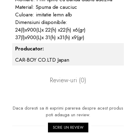
Material: Spuma de cauciuc
Culoare: imitatie lemn alb
Dimensiuni disponibile:
24(l)x900(L)x 22(h) x22(h) x6(gr)
37(l)x900(L)x 31(h) x31(h) x9(gr)
Producator:
CAR-BOY CO.LTD Japan
Review-uri
(0)
Daca doresti sa iti exprimi parerea despre acest produs
poti adauga un review.
SCRIE UN REVIEW