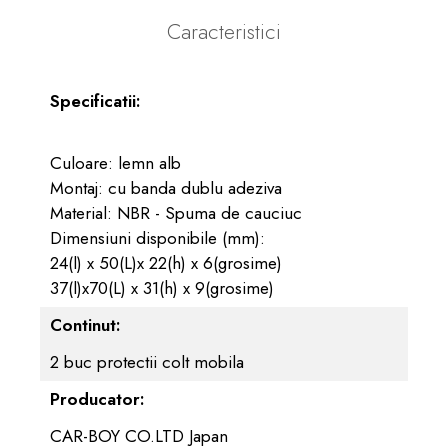
Caracteristici
Specificatii:
Culoare: lemn alb
Montaj: cu banda dublu adeziva
Material: NBR - Spuma de cauciuc
Dimensiuni disponibile (mm):
24(l) x 50(L)x 22(h) x 6(grosime)
37(l)x70(L) x 31(h) x 9(grosime)
Continut:
2 buc protectii colt mobila
Producator:
CAR-BOY CO.LTD Japan