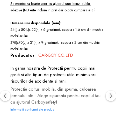
Se monteaza foarte usor cu ajutorul unei benzi dublu-
adezive
(NU este inclusa in pret dar o poti cumpara
aici
).
Dimensiuni disponibile (mm):
24(l) x 50(L)x 22(h) x 6(grosime), acopera 1.6 cm din muchia
mobilierului
37(l)x70(L) x 31(h) x 9(grosime), acopera 2 cm din muchia
mobilierului
Producator
:
CAR-BOY CO.LTD
In gama noastra de
Protectii pentru copii
mai
gasiti si alte tipuri de protectii utile minimizarii
riscurilor de accidente si rani.
Protectie colturi mobila, din spuma, culoarea
lemnului alb - Alege siguranta pentru copilul tau
cu ajutorul Carboysafety!
Informatii conformitate produs