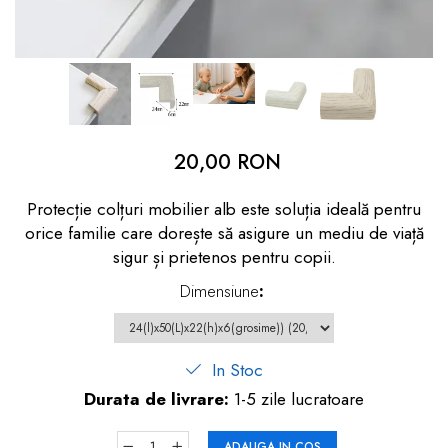
dopuri de urechi
Produse îngrijire copii
Igiena copii
20,00 RON
Protecție colțuri mobilier alb este soluția ideală pentru
orice familie care dorește să asigure un mediu de viață
sigur și prietenos pentru copii.
Dimensiune
:
In Stoc
Durata de livrare:
1-5 zile lucratoare
ADAUGA IN COS