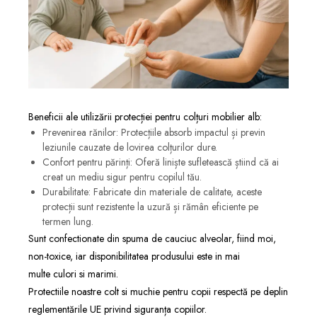
Beneficii ale utilizării protecției pentru colțuri mobilier alb:
Prevenirea rănilor: Protecțiile absorb impactul și previn
leziunile cauzate de lovirea colțurilor dure.
Confort pentru părinți: Oferă liniște sufletească știind că ai
creat un mediu sigur pentru copilul tău.
Durabilitate: Fabricate din materiale de calitate, aceste
protecții sunt rezistente la uzură și rămân eficiente pe
termen lung.
Sunt confectionate din spuma de cauciuc alveolar, fiind moi,
non-toxice, iar disponibilitatea produsului este in mai
multe
culori si marimi.
Protectiile noastre colt si muchie pentru copii respectă pe deplin
reglementările UE privind siguranța copiilor.