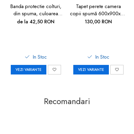
Banda protectie colturi,
Tapet perete camera
din spuma, culoarea
copii spumă 600x900x9 -
lemnului alb, 90cm
Siguranță copii
de la 42,50 RON
130,00 RON
In Stoc
In Stoc
VEZI VARIANTE
VEZI VARIANTE
Recomandari