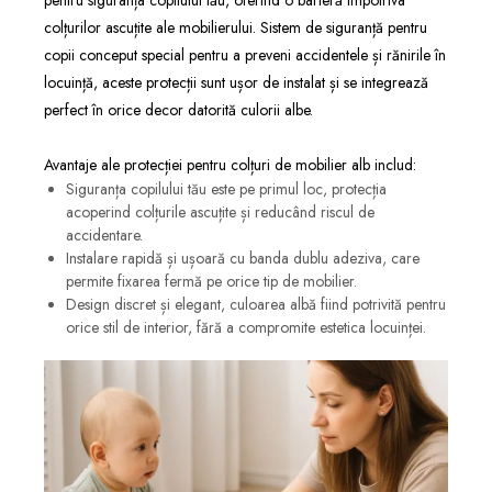
colțurilor ascuțite ale mobilierului. Sistem de siguranță pentru
copii conceput special pentru a preveni accidentele și rănirile în
locuință, aceste protecții sunt ușor de instalat și se integrează
perfect în orice decor datorită culorii albe.
Avantaje ale protecției pentru colțuri de mobilier alb includ:
Siguranța copilului tău este pe primul loc, protecția
acoperind colțurile ascuțite și reducând riscul de
accidentare.
Instalare rapidă și ușoară cu banda dublu adeziva, care
permite fixarea fermă pe orice tip de mobilier.
Design discret și elegant, culoarea albă fiind potrivită pentru
orice stil de interior, fără a compromite estetica locuinței.