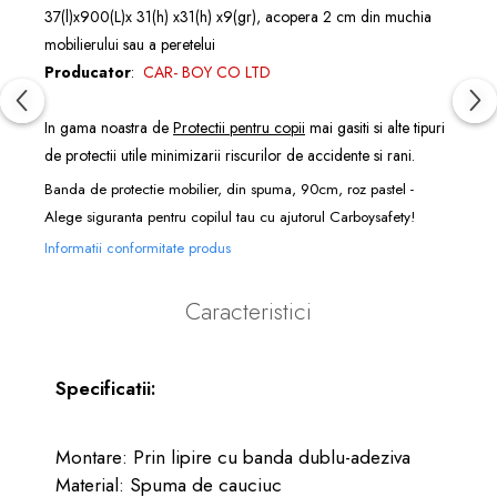
37(l)x900(L)x 31(h) x31(h) x9(gr),
acopera 2 cm din muchia
mobilierului sau a peretelui
Producator
:
CAR- BOY CO LTD
In gama noastra de
Protectii pentru copii
mai gasiti si alte tipuri
de protectii utile minimizarii riscurilor de accidente si rani.
Banda de protectie mobilier, din spuma, 90cm, roz pastel -
Alege siguranta pentru copilul tau cu ajutorul Carboysafety!
Informatii conformitate produs
Caracteristici
Specificatii:
Montare: Prin lipire cu banda dublu-adeziva
Material: Spuma de cauciuc