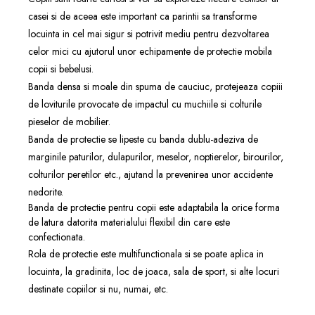
casei si de aceea este important ca parintii sa transforme
locuinta in cel mai sigur si potrivit mediu pentru dezvoltarea
celor mici cu ajutorul unor echipamente de protectie mobila
copii si bebelusi.
Banda densa si moale din spuma de cauciuc, protejeaza copiii
de loviturile provocate de impactul cu muchiile si colturile
pieselor de mobilier.
Banda de protectie se lipeste cu banda dublu-adeziva de
marginile paturilor, dulapurilor, meselor, noptierelor, birourilor,
colturilor peretilor etc., ajutand la prevenirea unor accidente
nedorite.
Banda de protectie pentru copii este adaptabila la orice forma
de latura datorita materialului flexibil din care este
confectionata.
Rola de protectie este multifunctionala si se poate aplica in
locuinta, la gradinita, loc de joaca, sala de sport, si alte locuri
destinate copiilor si nu, numai, etc.