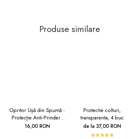
Produse similare
Opritor Ușă din Spumă -
Protectie colturi,
Protecție Anti-Prindere
transparenta, 4 buc
Degete pentru Copii |
16,00 RON
de la 37,00 RON
Car Boy Safety