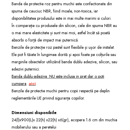
Banda de protectie roz pentru muchii este confectionata din
spuma de cauciuc NBR, fiind moale, non-toxica, iar
disponibilitatea produsului este in mai multe marimi si culori.
În comparație cu produsele din silicon, cele din spuma NBR au
o mai mare elasticitate și sunt mai moi, astfel încât să poată
absorbi o forță de impact mai puternică.
Benzile de protecție roz pastel sunt flexibile și ușor de instalat.
Ele pot fi tăiate în lungimea dorită și apoi fixate pe colțurile sau
marginile obiectelor utilizând banda dublu adeziva, silicon, sau
adezivi puternici.
Banda dublu-adeziva NU este inclusa in pret dar o poti
cumpara
aici
.
Benzile de protectie muchii pentru copii respectă pe deplin
reglementările UE privind siguranța copiilor.
Dimensiuni
disponibile
:
24(l)x900(L)x 22(h) x22(h) x6(gr),
acopera 1.6 cm din muchia
mobilierului sau a peretelui