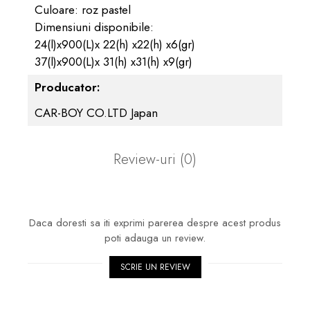
Culoare: roz pastel
Dimensiuni disponibile:
24(l)x900(L)x 22(h) x22(h) x6(gr)
37(l)x900(L)x 31(h) x31(h) x9(gr)
Producator:
CAR-BOY CO.LTD Japan
Review-uri
(0)
Daca doresti sa iti exprimi parerea despre acest produs
poti adauga un review.
SCRIE UN REVIEW