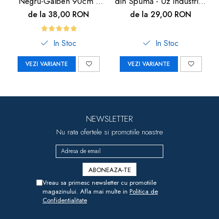
Negru-Galben 90cm |
din Spumă - Uz Industrial,
Carboysafety
Crem, 90cm | Car Boy
de la 38,00 RON
de la 29,00 RON
Safety
In Stoc
In Stoc
VEZI VARIANTE
VEZI VARIANTE
NEWSLETTER
Nu rata ofertele si promotiile noastre
Vreau sa primesc newsletter cu promotiile
magazinului. Afla mai multe in
Politica de
Confidentialitate