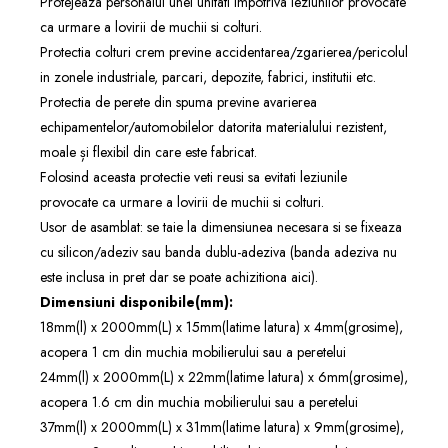
Protejeaza personalul unei unitati impotriva leziunilor provocate
ca urmare a lovirii de muchii si colturi.
Protectia colturi crem previne accidentarea/zgarierea/pericolul
in zonele industriale, parcari, depozite, fabrici, institutii etc.
Protectia de perete din spuma previne avarierea
echipamentelor/automobilelor datorita materialului rezistent,
moale și flexibil din care este fabricat.
Folosind aceasta protectie veti reusi sa evitati leziunile
provocate ca urmare a lovirii de muchii si colturi.
Usor de asamblat: se taie la dimensiunea necesara si se fixeaza
cu silicon/adeziv sau banda dublu-adeziva (banda adeziva nu
este inclusa in pret dar se poate achizitiona
aici
).
Dimensiuni disponibile(mm):
18mm(l) x 2000mm(L) x 15mm(latime latura) x 4mm(grosime),
acopera 1 cm din muchia mobilierului sau a peretelui
24mm(l) x 2000mm(L) x 22mm(latime latura) x 6mm(grosime),
acopera 1.6 cm din muchia mobilierului sau a peretelui
37mm(l) x 2000mm(L) x 31mm(latime latura) x 9mm(grosime),