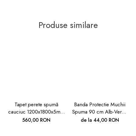
Produse similare
Tapet perete spumă
Banda Protectie Muchii
cauciuc 1200x1800x5mm
Spuma 90 cm Alb-Verde
– Protecție Industrială și
| Carboysafety
560,00 RON
de la 44,00 RON
Casnică