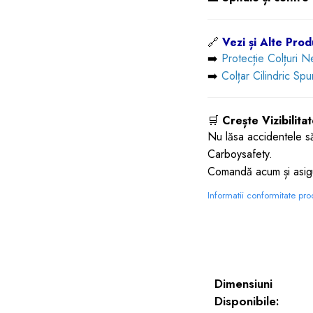
🔗
Vezi și Alte Prod
➡️
Protecție Colțuri 
➡️
Colțar Cilindric S
🛒
Crește Vizibilita
Nu lăsa accidentele să
Carboysafety.
Comandă acum și asigur
Informatii conformitate pr
Dimensiuni
Disponibile: