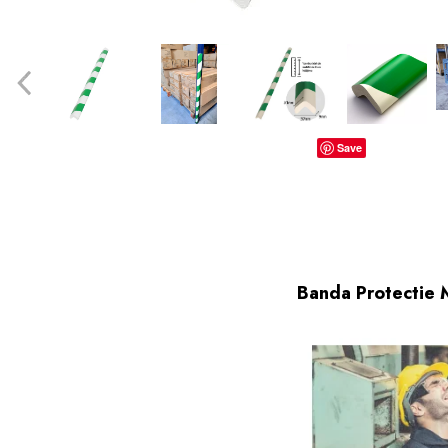
dopuri de urechi
Produse îngrijire copii
Igiena copii
Save
Banda Protectie M