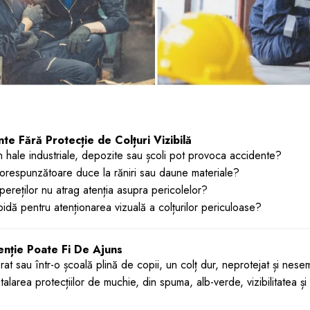
e Fără Protecție de Colțuri Vizibilă
n hale industriale, depozite sau școli pot provoca accidente?
corespunzătoare duce la răniri sau daune materiale?
pereților nu atrag atenția asupra pericolelor?
pidă pentru atenționarea vizuală a colțurilor periculoase?
nție Poate Fi De Ajuns
rat sau într-o școală plină de copii, un colț dur, neprotejat și nes
nstalarea protecțiilor de muchie, din spuma, alb-verde, vizibilitatea ș