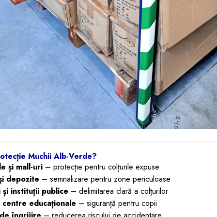
rotecție Muchii Alb-Verde?
 și mall-uri
– protecție pentru colțurile expuse
și depozite
– semnalizare pentru zone periculoase
și instituții publice
– delimitarea clară a colțurilor
i centre educaționale
– siguranță pentru copii
de îngrijire
– reducerea riscului de accidentare