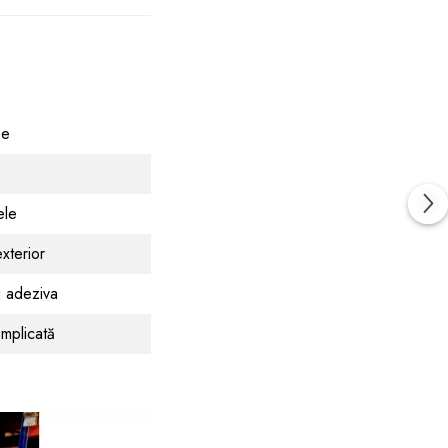
se
ele
exterior
u adeziva
omplicată