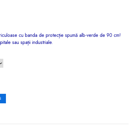
periculoase cu banda de protecție spumă alb-verde de 90 cm!
itale sau spații industriale.
S