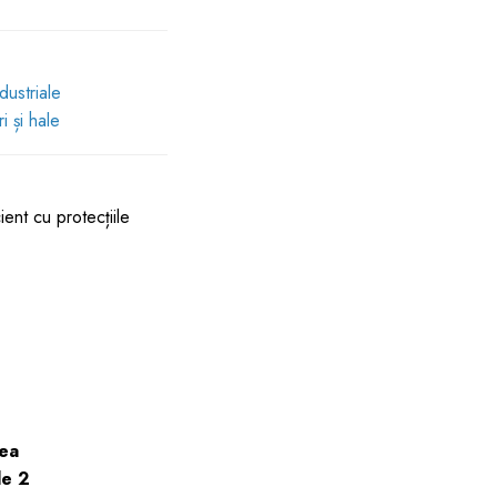
dustriale
i și hale
ent cu protecțiile
mea
de 2