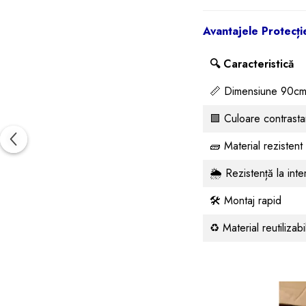
Avantajele Protecți
🔍 Caracteristică
📏 Dimensiune 90cm
🟩 Culoare contrast
🧱 Material rezistent
🌦️ Rezistență la inte
🛠️ Montaj rapid
♻️ Material reutilizabi