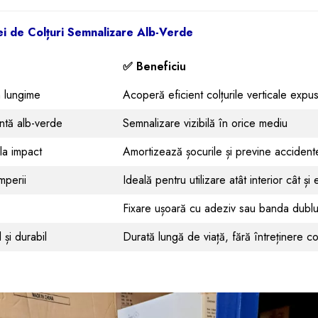
ei de Colțuri Semnalizare Alb-Verde
✅ Beneficiu
 lungime
Acoperă eficient colțurile verticale expu
antă alb-verde
Semnalizare vizibilă în orice mediu
 la impact
Amortizează șocurile și previne accident
mperii
Ideală pentru utilizare atât interior cât și 
Fixare ușoară cu adeziv sau banda dubl
l și durabil
Durată lungă de viață, fără întreținere c