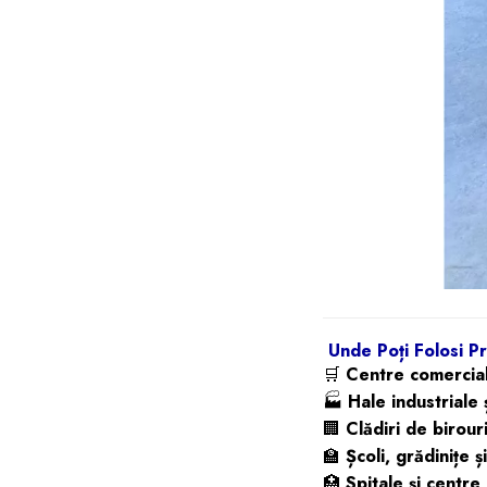
Unde Poți Folosi P
🛒
Centre comerciale
🏭
Hale industriale 
🏢
Clădiri de birouri 
🏫
Școli, grădinițe ș
🏥
Spitale și centre 