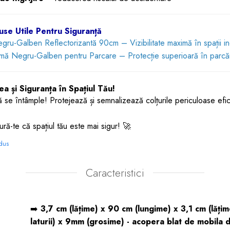
use Utile Pentru Siguranță
Negru-Galben Reflectorizantă 90cm
– Vizibilitate maximă în spații in
pumă Negru-Galben pentru Parcare
– Protecție superioară în parcăr
tea și Siguranța în Spațiul Tău!
 se întâmple! Protejează și semnalizează colțurile periculoase efici
ă-te că spațiul tău este mai sigur! 🚀
odus
Caracteristici
➡️
3,7 cm (lățime) x 90 cm (lungime) x 3,1 cm (lăți
laturii) x 9mm (grosime) - acopera blat de mobila 