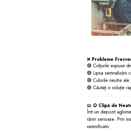
❌
Probleme Frecvent
🔴 Colțurile expuse di
🔴 Lipsa semnalizării 
🔴 Culorile neutre ale 
🔴 Căutați o soluție ra
📖
O Clipă de Neate
Într-un depozit aglome
răniri serioase. Prin i
semnificativ.