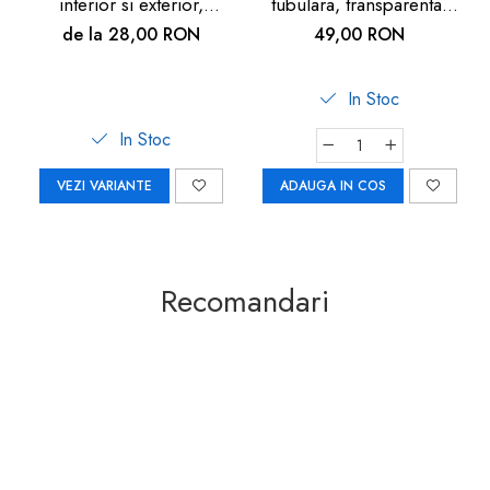
interior si exterior,
tubulara, transparenta,
transparenta, 30M
1.2m
de la 28,00 RON
49,00 RON
In Stoc
In Stoc
VEZI VARIANTE
ADAUGA IN COS
Recomandari