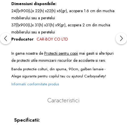
Dimensiuni disponibile:
24(l)x900(L)x 22(h) x22(h) x6(gr),
acopera 1.6 cm din muchia
mobilierului sau a peretelui
37(l)x900(L)x 31(h) x31(h) x9(gr),
acopera 2 cm din muchia
mobilierului sau a peretelui
Producator
:
CAR-BOY CO LTD
In gama noastra de
Protectii pentru copii
mai gasiti si alte tipuri
de protectii utile minimizarii riscurilor de accidente si rani.
Banda protectie colturi, din spuma, 90cm, galben lamaie -
Alege siguranta pentru copilul tau cu ajutorul Carboysafety!
Informatii conformitate produs
Caracteristici
Specificatii: