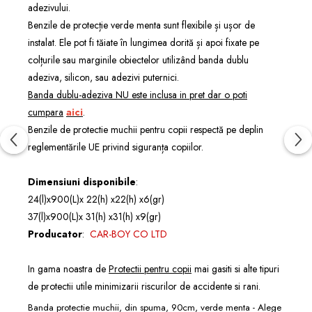
adezivului.
Benzile de protecție verde menta sunt flexibile și ușor de
instalat. Ele pot fi tăiate în lungimea dorită și apoi fixate pe
colțurile sau marginile obiectelor utilizând banda dublu
adeziva, silicon, sau adezivi puternici.
Banda dublu-adeziva NU este inclusa in pret dar o poti
cumpara
aici
.
Benzile de protectie muchii pentru copii respectă pe deplin
reglementările UE privind siguranța copiilor.
Dimensiuni
disponibile
:
24(l)x900(L)x 22(h) x22(h) x6(gr)
37(l)x900(L)x 31(h) x31(h) x9(gr)
Producator
:
CAR-BOY CO LTD
In gama noastra de
Protectii pentru copii
mai gasiti si alte tipuri
de protectii utile minimizarii riscurilor de accidente si rani.
Banda protectie muchii, din spuma, 90cm, verde menta - Alege