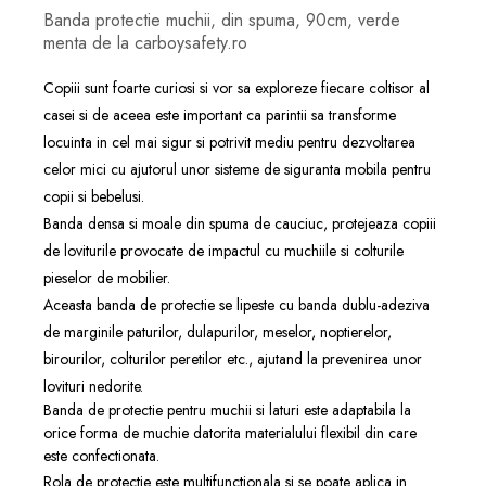
Banda protectie muchii, din spuma, 90cm, verde
menta de la carboysafety.ro
Copiii sunt foarte curiosi si vor sa exploreze fiecare coltisor al
casei si de aceea este important ca parintii sa transforme
locuinta in cel mai sigur si potrivit mediu pentru dezvoltarea
celor mici cu ajutorul unor sisteme de siguranta mobila pentru
copii si bebelusi.
Banda densa si moale din spuma de cauciuc, protejeaza copiii
de loviturile provocate de impactul cu muchiile si colturile
pieselor de mobilier.
Aceasta banda de protectie se lipeste cu banda dublu-adeziva
de marginile paturilor, dulapurilor, meselor, noptierelor,
birourilor, colturilor peretilor etc., ajutand la prevenirea unor
lovituri nedorite.
Banda de protectie pentru muchii si laturi este adaptabila la
orice forma de muchie datorita materialului flexibil din care
este confectionata.
Rola de protectie este multifunctionala si se poate aplica in