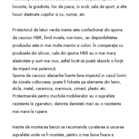
locuinta, la gradinita, loc de joaca, in scoli, sala de sport, si alte
locuri destinate copiilor si nu, numai, etc.
Protectorul de laturi verde menta este confectionat din spuma
de cauciuc NBR, fiind moale, non-toxic, iar disponibilitatea
produsului este in mai multe marimi si culori. În comparație cu
produsele din silicon, cele din spuma NBR au o mai mare
elasticitate și sunt mai moi, astfel încât să poată absorbi o forță
de impact mai puternică.
Spuma de cauciuc absoarbe foarte bine impactul in cazul lovirii
de zonele colturoase; poate fi folosita pe elemente din lemn,
sticla, metal, ceramica, marmura, ciment, plastic etc.
Protectoarele pentru muchiile mobilierelor au o suprafata
rezistenta la zgarieturi, datorita densitatii mari au o rezistenta
mai mare la rupere.
Inainte de montarea benzii se recomanda curatarea si uscarea
suprafetei unde va fi montata, pentru o mai buna fixare a