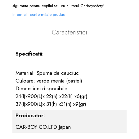
siguranta pentru copilul tau cu ajutorul Carboysafety!
Informatii conformitate produs
Caracteristici
Specificatii:
Material: Spuma de cauciuc
Culoare: verde menta (pastel)
Dimensiuni disponibile:
24(l)x900(L)x 22(h) x22(h) x6(gr)
37(l)x900(L)x 31(h) x31(h) x9(gr)
Producator:
CAR-BOY CO.LTD Japan