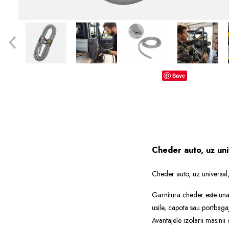
dopuri de urechi
Produse îngrijire copii
Igiena copii
Save
Cheder auto, uz uni
Cheder auto, uz universal
Garnitura cheder este una 
usile, capota sau portbagaj
Avantajele izolarii masini