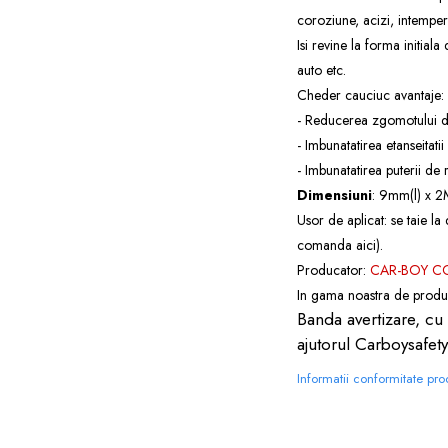
coroziune, acizi, intemperii
Isi revine la forma initiala
auto etc.
Cheder cauciuc avantaje:
- Reducerea zgomotului din
- Imbunatatirea etanseitatii
- Imbunatatirea puterii de
Dimensiuni
: 9mm(l) x 2
Usor de aplicat: se taie l
comanda
aici
).
Producator:
CAR-BOY C
In gama noastra de produ
Banda avertizare, cu
ajutorul Carboysafety
Informatii conformitate pr