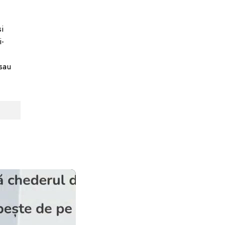
si
i-
sau