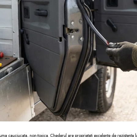
puma cauciucata, non-toxica. Chederul are proprietati excelente de rezistenta la