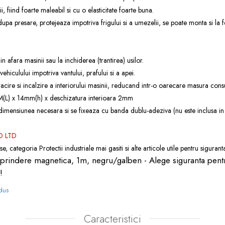
, fiind foarte maleabil si cu o elasticitate foarte buna.
 dupa presare, protejeaza impotriva frigului si a umezelii, se poate monta si la fe
 afara masinii sau la inchiderea (trantirea) usilor.
 vehiculului impotriva vantului, prafului si a apei.
 racire si incalzire a interiorului masinii, reducand intr-o oarecare masura con
M(L) x 14mm(h) x deschizatura interioara 2mm
a dimensiunea necesara si se fixeaza cu banda dublu-adeziva (nu este inclusa in 
O LTD
se, categoria
Protectii industriale
mai gasiti si alte articole utile pentru sigurant
 prindere magnetica, 1m, negru/galben - Alege siguranta pentr
!
odus
Caracteristici