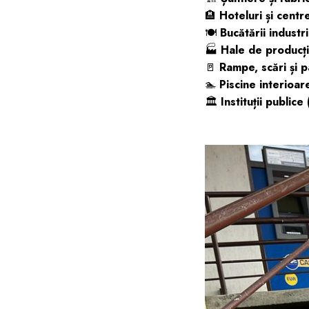
🏨
Hoteluri și centr
🍽️
Bucătării industr
🏭
Hale de producți
🚪
Rampe, scări și p
🏊
Piscine interioar
🏛️
Instituții publice 