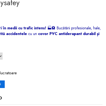
oysafey
 în medii cu trafic intens!
🏭🏨 Bucătării profesionale, hale,
ită accidentele
cu un
covor PVC antiderapant durabil și
lucratoare
S
D