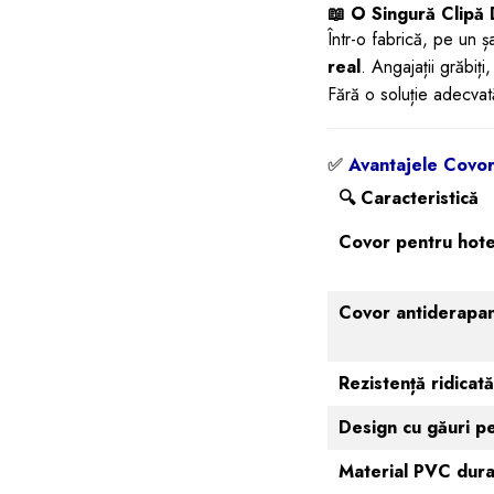
📖 O Singură Clipă
Într-o fabrică, pe un ș
real
. Angajații grăbiți
Fără o soluție adecva
✅
Avantajele Covoru
🔍
Caracteristică
Covor pentru hot
Covor antiderapan
Rezistență ridicat
Design cu găuri p
Material PVC dura