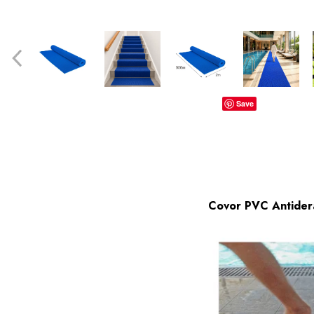
dopuri de urechi
Produse îngrijire copii
Igiena copii
Save
Covor PVC Antidera