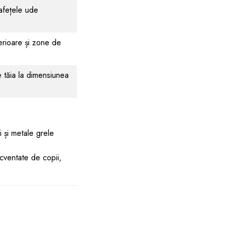
afețele ude
terioare și zone de
 tăia la dimensiunea
i și metale grele
ecventate de copii,