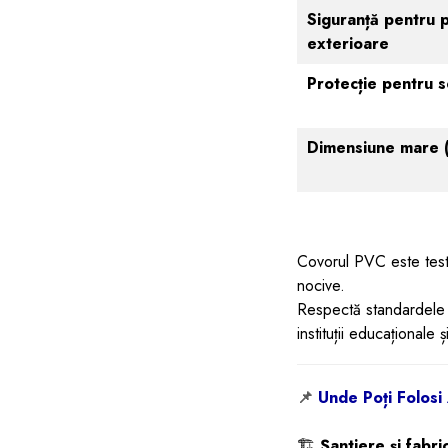
Siguranță pentru p
exterioare
Protecție pentru s
Dimensiune mare
Covorul PVC este testat
nocive.
Respectă standardele in
instituții educaționale 
📌
Unde Poți Folosi
🏗️
Șantiere și fabric