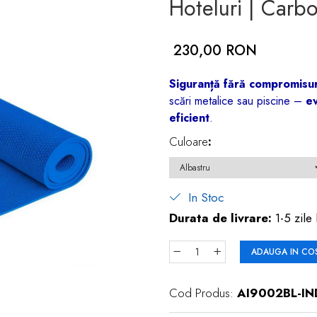
Hoteluri | Carb
230,00 RON
Siguranță fără compromisuri
scări metalice sau piscine –
ev
eficient
.
Culoare
:
In Stoc
Durata de livrare:
1-5 zile 
ADAUGA IN CO
Cod Produs:
AI9002BL-IN