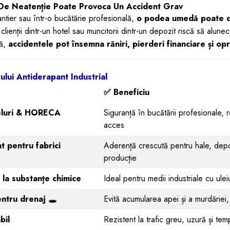
 De Neatenție Poate Provoca Un Accident Grav
antier sau într-o bucătărie profesională,
o podea umedă poate d
, clienții dintr-un hotel sau muncitorii dintr-un depozit riscă să alune
tă,
accidentele pot însemna răniri, pierderi financiare și opri
lui Antiderapant Industrial
✅
Beneficiu
eluri & HORECA
Siguranță în bucătării profesionale, 
acces
t pentru fabrici
Aderență crescută pentru hale, depozi
producție
ă la substanțe chimice
Ideal pentru medii industriale cu uleiu
entru drenaj
🕳️
Evită acumularea apei și a murdăriei,
bil
Rezistent la trafic greu, uzură și te