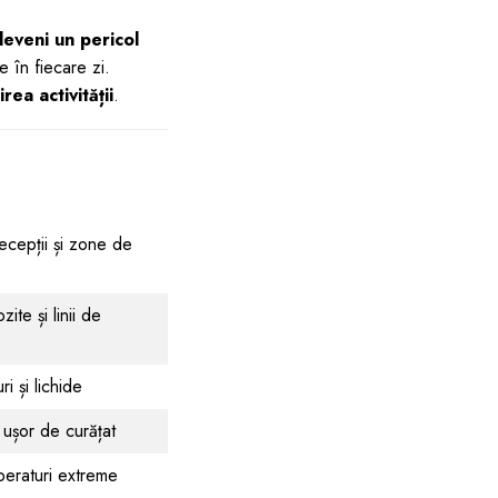
eveni un pericol
ce în fiecare zi.
rea activității
.
recepții și zone de
te și linii de
ri și lichide
 ușor de curățat
mperaturi extreme