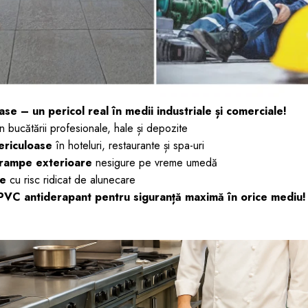
se – un pericol real în medii industriale și comerciale!
n bucătării profesionale, hale și depozite
ericuloase
în hoteluri, restaurante și spa-uri
i rampe exterioare
nesigure pe vreme umedă
ne
cu risc ridicat de alunecare
PVC antiderapant pentru siguranță maximă în orice mediu!