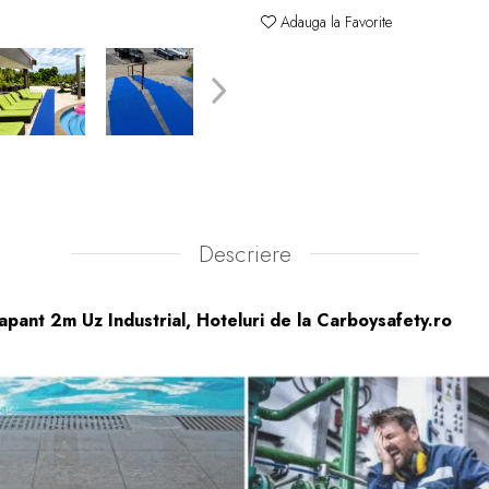
Adauga la Favorite
Descriere
pant 2m Uz Industrial, Hoteluri de la Carboysafety.ro