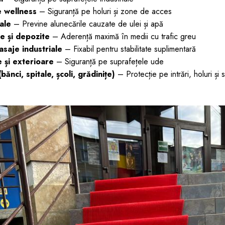
e wellness
– Siguranță pe holuri și zone de acces
iale
– Previne alunecările cauzate de ulei și apă
e și depozite
– Aderență maximă în medii cu trafic greu
asaje industriale
– Fixabil pentru stabilitate suplimentară
e și exterioare
– Siguranță pe suprafețele ude
(bănci, spitale, școli, grădinițe)
– Protecție pe intrări, holuri și s