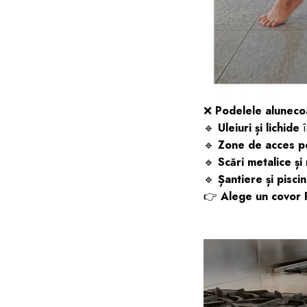
❌
Podelele alunecoa
🔹
Uleiuri și lichide
î
🔹
Zone de acces p
🔹
Scări metalice ș
🔹
Șantiere și pisci
👉
Alege un covor 