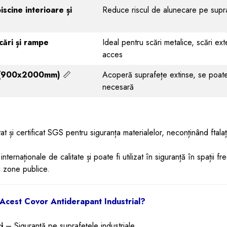
iscine interioare și
Reduce riscul de alunecare pe supr
cări și rampe
Ideal pentru scări metalice, scări ex
acces
 (900x2000mm)
📏
Acoperă suprafețe extinse, se poate
necesară
 și certificat SGS pentru siguranța materialelor, neconținând ftalaț
ternaționale de calitate și poate fi utilizat în siguranță în spații fr
și zone publice.
 Acest Covor Antiderapant Industrial?
i
– Siguranță pe suprafețele industriale