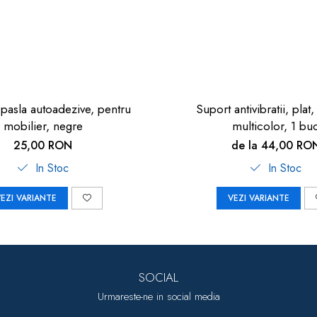
i pasla autoadezive, pentru
Suport antivibratii, plat
mobilier, negre
multicolor, 1 bu
25,00 RON
de la 44,00 RO
In Stoc
In Stoc
EZI VARIANTE
VEZI VARIANTE
SOCIAL
Urmareste-ne in social media