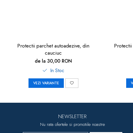
Protectii parchet autoadezive, din
Protecti
cauciuc
de la 30,00 RON
In Stoc
VEZI VARIANTE
V
NEWSLETTER
Nu rata ofertele si promotiile noastre