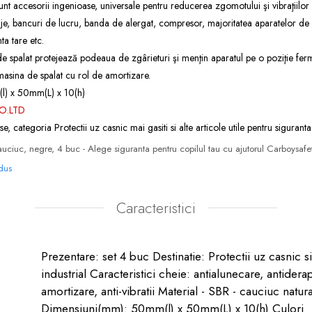
unt accesorii ingenioase, universale pentru reducerea zgomotului şi vibraţiilo
laje, bancuri de lucru, banda de alergat, compresor, majoritatea aparatelor de mo
a tare etc.
e spalat protejează podeaua de zgârieturi şi menţin aparatul pe o poziţie fer
masina de spalat cu rol de amortizare.
l) x 50mm(L) x 10(h)
O.LTD
se, categoria
Protectii uz casnic
mai gasiti si alte articole utile pentru siguranta
 cauciuc, negre, 4 buc - Alege siguranta pentru copilul tau cu ajutorul Carboysafe
odus
Caracteristici
Prezentare: set 4 buc Destinatie: Protectii uz casnic si
industrial Caracteristici cheie: antialunecare, antidera
amortizare, anti-vibratii Material - SBR - cauciuc natura
Dimensiuni(mm): 50mm(l) x 50mm(L) x 10(h) Culori