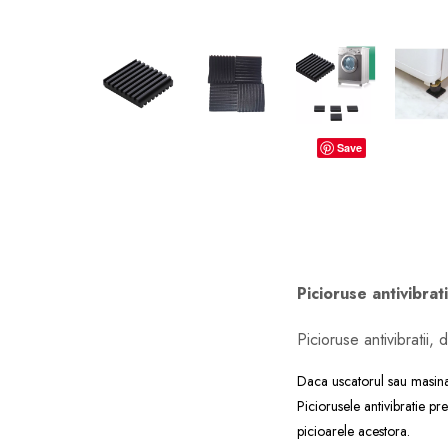
dopuri de urechi
Produse îngrijire copii
Igiena copii
Save
Picioruse antivibrat
Picioruse antivibratii,
Daca uscatorul sau masina
Piciorusele antivibratie pr
picioarele acestora.