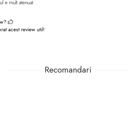
l e mult atenuat.
iew?
at acest review util!
Recomandari