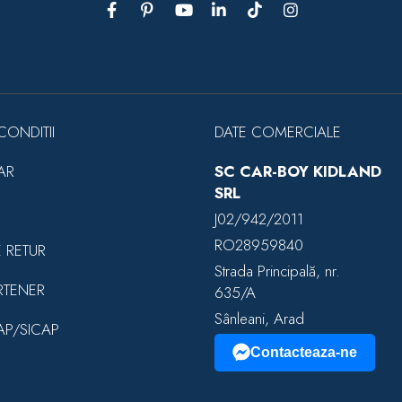
CONDITII
DATE COMERCIALE
AR
SC CAR-BOY KIDLAND
SRL
J02/942/2011
RO28959840
E RETUR
Strada Principală, nr.
RTENER
635/A
Sânleani, Arad
EAP/SICAP
Contacteaza-ne