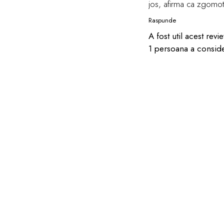
jos, afirma ca zgomotu
Raspunde
A fost util acest rev
1 persoana a consider