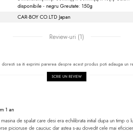
disponibile - negru Greutate: 150g
CAR-BOY CO.LTD Japan
Review-uri
(1)
doresti sa iti exprimi parerea despre acest produs poti adauga un r
SCRIE UN REVIEW
m 1 an
sina de spalat care desi era echilibrata initial dupa un timp o lu
rse picioruse de cauciuc dar astea s-au dovedit cele mai eficicient