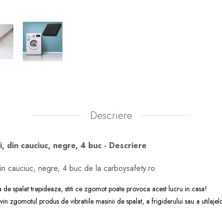
Descriere
ii, din cauciuc, negre, 4 buc - Descriere
 din cauciuc, negre, 4 buc de la carboysafety.ro
 de spalat trepideaza, stiti ce zgomot poate provoca acest lucru in casa!
evin zgomotul produs de vibratiile masinii de spalat, a frigiderului sau a utilaje