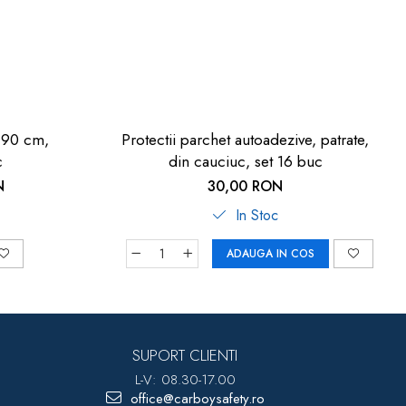
, 90 cm,
Protectii parchet autoadezive, patrate,
c
din cauciuc, set 16 buc
N
30,00 RON
In Stoc
ADAUGA IN COS
SUPORT CLIENTI
L-V: 08.30-17.00
office@carboysafety.ro