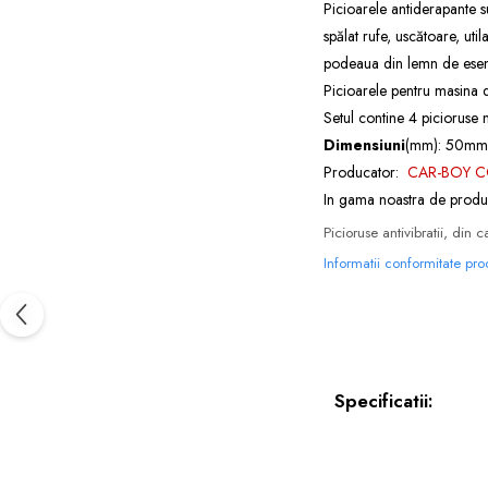
Picioarele antiderapante s
spălat rufe, uscătoare, uti
podeaua din lemn de esent
Picioarele pentru masina d
Setul contine 4 picioruse 
Dimensiuni
(mm): 50mm(
Producator:
CAR-BOY C
In gama noastra de produ
Picioruse antivibratii, din
Informatii conformitate pr
Specificatii: