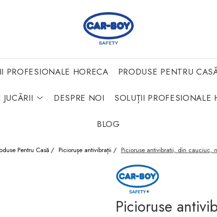
II PROFESIONALE HORECA
PRODUSE PENTRU CAS
 JUCĂRII
DESPRE NOI
SOLUȚII PROFESIONALE 
BLOG
oduse Pentru Casă /
Piciorușe antivibrații /
Picioruse antivibratii, din cauciuc,
Picioruse antivi