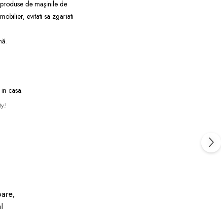
r produse de maşinile de
bilier, evitati sa zgariati
mă.
 in casa.
ty!
pare,
l