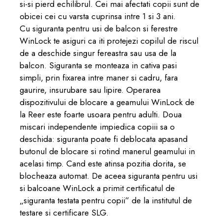
si-si pierd echilibrul. Cei mai afectati copii sunt de
obicei cei cu varsta cuprinsa intre 1 si 3 ani.
Cu siguranta pentru usi de balcon si ferestre
WinLock te asiguri ca iti protejezi copilul de riscul
de a deschide singur fereastra sau usa de la
balcon. Siguranta se monteaza in cativa pasi
simpli, prin fixarea intre maner si cadru, fara
gaurire, insurubare sau lipire. Operarea
dispozitivului de blocare a geamului WinLock de
la Reer este foarte usoara pentru adulti. Doua
miscari independente impiedica copiii sa o
deschida: siguranta poate fi deblocata apasand
butonul de blocare si rotind manerul geamului in
acelasi timp. Cand este atinsa pozitia dorita, se
blocheaza automat. De aceea siguranta pentru usi
si balcoane WinLock a primit certificatul de
„siguranta testata pentru copii” de la institutul de
testare si certificare SLG.