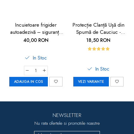
Incuietoare frigider
Protecție Clanță Ușă din
autoadezivă – siguranță
Spumă de Cauciuc -
copii 2 buc
Siguranță pentru Copii |
40,00 RON
18,50 RON
Car Boy Safety
In Stoc
In Stoc
ADAUGA IN COS
VEZI VARIANTE
NEWSLETTER
Nu rata ofertele si promotiile noastre