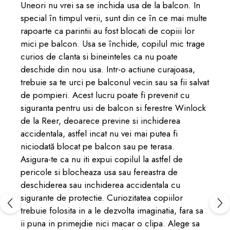
Uneori nu vrei sa se inchida usa de la balcon. In
special în timpul verii, sunt din ce în ce mai multe
rapoarte ca parintii au fost blocati de copiii lor
mici pe balcon. Usa se închide, copilul mic trage
curios de clanta si bineinteles ca nu poate
deschide din nou usa. Intr-o actiune curajoasa,
trebuie sa te urci pe balconul vecin sau sa fii salvat
de pompieri. Acest lucru poate fi prevenit cu
siguranta pentru usi de balcon si ferestre Winlock
de la Reer, deoarece previne si inchiderea
accidentala, astfel incat nu vei mai putea fi
niciodată blocat pe balcon sau pe terasa.
Asigura-te ca nu iti expui copilul la astfel de
pericole si blocheaza usa sau fereastra de
deschiderea sau inchiderea accidentala cu
sigurante de protectie. Curiozitatea copiilor
trebuie folosita in a le dezvolta imaginatia, fara sa
ii puna in primejdie nici macar o clipa. Alege sa