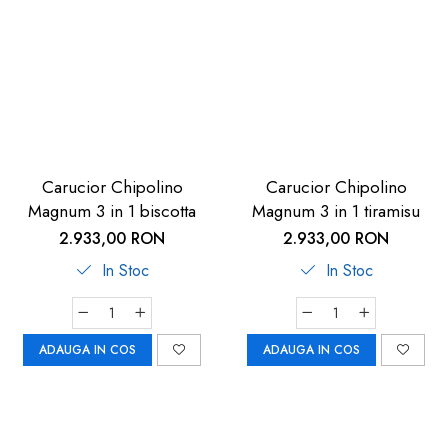
Jucarii pentru bebelusi
Produse de protecție
Cărucioare copii
mobilier industrial
Jocuri de familie sau grup
Accesorii Cărucioare
Bandă avertizare
Masinute, avioane,
Set protecții copii
motociclete
Scaune auto copii
Jocuri de pictura si desen
Siguranță auto copii
Jucarii muzicale
Carucior Chipolino
Carucior Chipolino
Tapet protector perete
Jucării educative copii
Magnum 3 in 1 biscotta
Magnum 3 in 1 tiramisu
camera copiilor
Biciclete și Triciclete
2.933,00 RON
2.933,00 RON
Incălzitoare biberoane
In Stoc
In Stoc
copii
Termosuri, recipiente
mâncare pentru copii
ADAUGA IN COS
ADAUGA IN COS
Suzete bebe
Termometre copii
Căști antifonice copii și