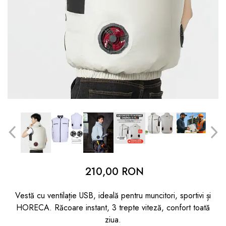
dopuri de urechi
Produse îngrijire copii
Igiena copii
210,00 RON
Vestă cu ventilație USB, ideală pentru muncitori, sportivi și
HORECA. Răcoare instant, 3 trepte viteză, confort toată
ziua.