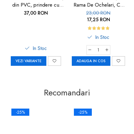
din PVC, prindere cu
Rama De Ochelari, Cu
scai, 1 buc
Folie De Protectie
37,00 RON
23,00 RON
Inlocuibila, Set 3 Buc,
17,25 RON
Car-Boy Safety
In Stoc
In Stoc
VEZI VARIANTE
ADAUGA IN COS
Recomandari
-25%
-25%