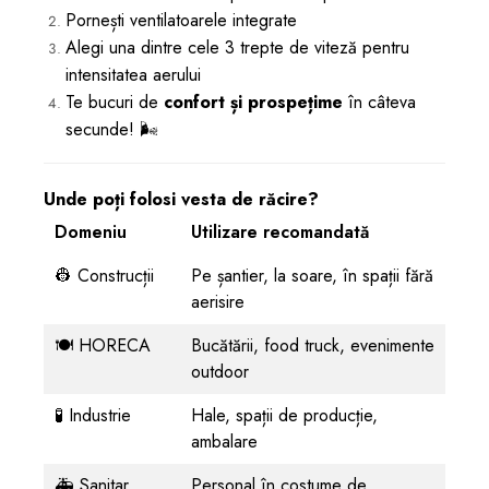
Pornești ventilatoarele integrate
Alegi una dintre cele 3 trepte de viteză pentru
intensitatea aerului
Te bucuri de
confort și prospețime
în câteva
secunde! 🌬️
Unde poți folosi vesta de răcire?
Domeniu
Utilizare recomandată
👷 Construcții
Pe șantier, la soare, în spații fără
aerisire
🍽️ HORECA
Bucătării, food truck, evenimente
outdoor
🧪 Industrie
Hale, spații de producție,
ambalare
🚑 Sanitar
Personal în costume de