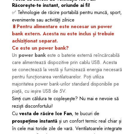
Răcorește-te instant, oriunde ai fi!
✅ Tehnologie de răcire portabilă pentru muncă, sport,
evenimente sau activități zilnice
🔋
Pentru alimentare este necesar un power
bank extern. Acesta nu este inclus și trebuie
achiziționat separat.
Ce este un power bank?
Un
power bank
este o baterie externă reîncărcabilă
care alimentează dispozitive prin cablu USB. Acesta
se conectează la vestă și furnizează energia necesară
pentru funcționarea ventilatoarelor. Poți utiliza
majoritatea power bank-urilor standard disponibile pe
piață, cu ieșire USB de 5V.
Simți cum căldura te copleșește? Nu mai e nevoie să
reziști disconfortului!
Cu
vesta de răcire Ice Fan
, te bucuri de
prospețime instantă
și un confort termic real chiar și
în cele mai toride zile de vară. Ventilatoarele integrate