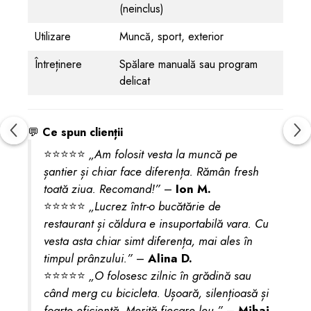
(neinclus)
Utilizare
Muncă, sport, exterior
Întreținere
Spălare manuală sau program
delicat
💬
Ce spun clienții
⭐⭐⭐⭐⭐
„Am folosit vesta la muncă pe
șantier și chiar face diferența. Rămân fresh
toată ziua. Recomand!”
–
Ion M.
⭐⭐⭐⭐⭐
„Lucrez într-o bucătărie de
restaurant și căldura e insuportabilă vara. Cu
vesta asta chiar simt diferența, mai ales în
timpul prânzului.”
–
Alina D.
⭐⭐⭐⭐⭐
„O folosesc zilnic în grădină sau
când merg cu bicicleta. Ușoară, silențioasă și
foarte eficientă. Merită fiecare leu.”
–
Mihai