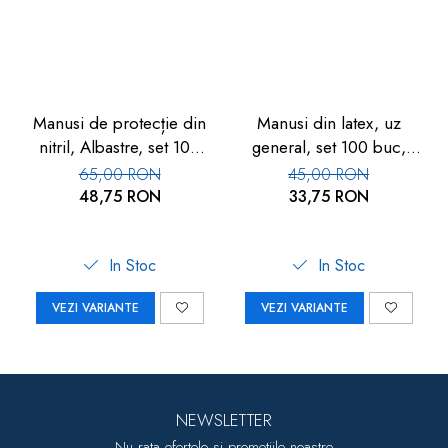
Manusi de protecție din
Manusi din latex, uz
nitril, Albastre, set 100
general, set 100 buc,
buc
Albe
65,00 RON
45,00 RON
48,75 RON
33,75 RON
In Stoc
In Stoc
VEZI VARIANTE
VEZI VARIANTE
NEWSLETTER
Nu rata ofertele si promotiile noastre