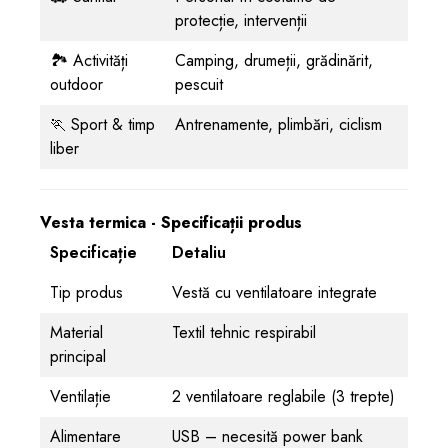
protecție, intervenții
🏞️ Activități
Camping, drumeții, grădinărit,
outdoor
pescuit
🏃 Sport & timp
Antrenamente, plimbări, ciclism
liber
Vesta termica - Specificații produs
Specificație
Detaliu
Tip produs
Vestă cu ventilatoare integrate
Material
Textil tehnic respirabil
principal
Ventilație
2 ventilatoare reglabile (3 trepte)
Alimentare
USB – necesită power bank