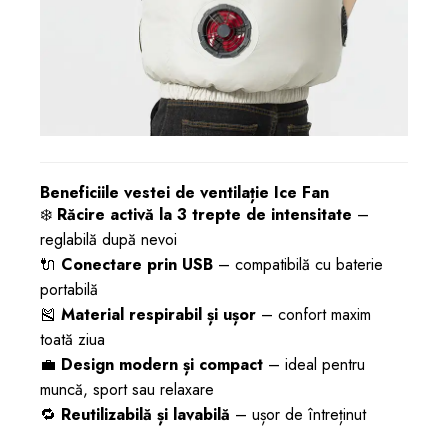
Beneficiile vestei de ventilație Ice Fan
❄️
Răcire activă la 3 trepte de intensitate
–
reglabilă după nevoi
🔌
Conectare prin USB
– compatibilă cu baterie
portabilă
🎽
Material respirabil și ușor
– confort maxim
toată ziua
💼
Design modern și compact
– ideal pentru
muncă, sport sau relaxare
🔁
Reutilizabilă și lavabilă
– ușor de întreținut