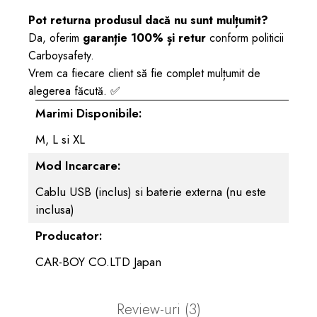
Pot returna produsul dacă nu sunt mulțumit?
Da, oferim
garanție 100% și retur
conform politicii
Carboysafety.
Vrem ca fiecare client să fie complet mulțumit de
alegerea făcută. ✅
Marimi Disponibile:
M, L si XL
Mod Incarcare:
Cablu USB (inclus) si baterie externa (nu este
inclusa)
Producator:
CAR-BOY CO.LTD Japan
Review-uri
(3)