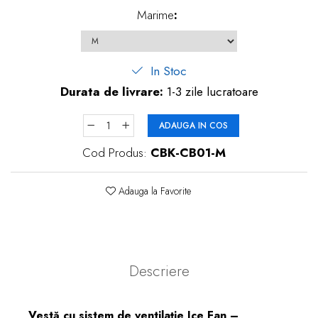
Marime
:
In Stoc
Durata de livrare:
1-3 zile lucratoare
ADAUGA IN COS
Cod Produs:
CBK-CB01-M
Adauga la Favorite
Descriere
Vestă cu sistem de ventilație Ice Fan –