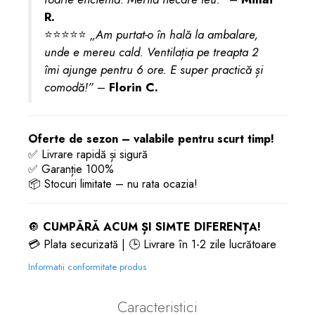
R.
⭐⭐⭐⭐⭐
„Am purtat-o în hală la ambalare,
unde e mereu cald. Ventilația pe treapta 2
îmi ajunge pentru 6 ore. E super practică și
comodă!”
–
Florin C.
Oferte de sezon – valabile pentru scurt timp!
✅ Livrare rapidă și sigură
✅ Garanție 100%
📦 Stocuri limitate – nu rata ocazia!
🔘
CUMPĂRĂ ACUM ȘI SIMTE DIFERENȚA!
💳 Plata securizată | 🕒 Livrare în 1-2 zile lucrătoare
Informatii conformitate produs
Caracteristici