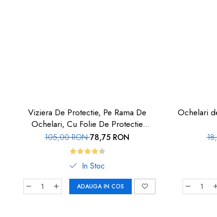
Viziera De Protectie, Pe Rama De
Ochelari de
Ochelari, Cu Folie De Protectie
Inlocuibila, Set 10 Buc, Car-Boy Safety
105,00 RON
78,75 RON
18
In Stoc
ADAUGA IN COS