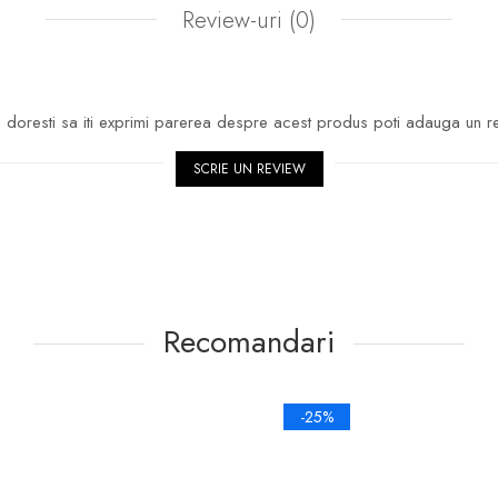
Review-uri
(0)
doresti sa iti exprimi parerea despre acest produs poti adauga un r
SCRIE UN REVIEW
Recomandari
-25%