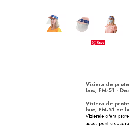
dopuri de urechi
Produse îngrijire copii
Igiena copii
Save
Viziera de protec
buc, FM-51 - De
Viziera de protec
buc, FM-51 de l
Vizierele ofera protec
acces pentru cozoroc