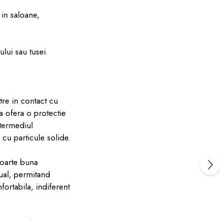
u in saloane,
ului sau tusei.
ntre in contact cu
a ofera o protectie
ntermediul
 cu particule solide.
 foarte buna
ual, permitand
ortabila, indiferent