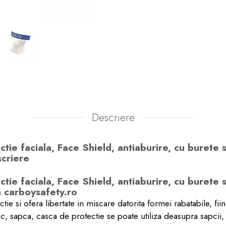
Descriere
tie faciala, Face Shield, antiaburire, cu burete si
scriere
tie faciala, Face Shield, antiaburire, cu burete si
a carboysafety.ro
tie si ofera libertate in miscare datorita formei rabatabile, fii
, sapca, casca de protectie se poate utiliza deasupra sapcii, 