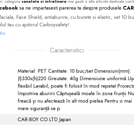
ii: categoria
sanatate si intretinere
mai gasiti si alte articole destinate comba
cebook
sa ne impartasesti parerea ta despre produsele
CAR
faciala, Face Shield, antiaburire, cu burete si elastic, set 10 
lul tau cu ajutorul Carboysafety!
odus
Caracteristici
Material: PET Cantitate: 10 buc/set Dimensiuni(mm):
(l)330x(h)220 Greutate: 40g Dimensiune uniformă Ușo
flexibil Lavabil, poate fi folosit în mod repetat Proiect
împotriva aburirii Căptușeală moale în zona frunții N
freacă și nu afectează în alt mod pielea Pentru o mai
mare siguranță se p
CAR-BOY CO.LTD Japan