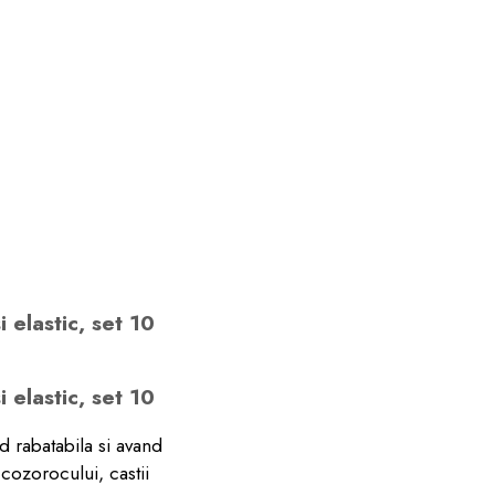
 elastic, set 10
 elastic, set 10
nd rabatabila si avand
cozorocului, castii