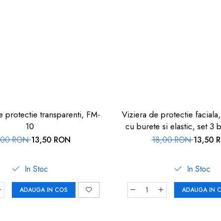
 protectie transparenti, FM-
Viziera de protectie faciala,
10
cu burete si elastic, set 3
,00 RON
13,50 RON
18,00 RON
13,50 
In Stoc
In Stoc
ADAUGA IN COS
ADAUGA IN 