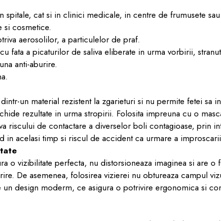
t in spitale, cat si in clinici medicale, in centre de frumusete sa
 si cosmetice.
riva aerosolilor, a particulelor de praf.
 fata a picaturilor de saliva eliberate in urma vorbirii, stranut
una anti-aburire.
na.
 dintr-un material rezistent la zgarieturi si nu permite fetei sa i
ichide rezultate in urma stropirii. Folosita impreuna cu o masc
a riscului de contactare a diverselor boli contagioase, prin i
d in acelasi timp si riscul de accident ca urmare a improscarii
itate
ura o vizibilitate perfecta, nu distorsioneaza imaginea si are o
rire. De asemenea, folosirea vizierei nu obtureaza campul viz
e un design moderm, ce asigura o potrivire ergonomica si conf