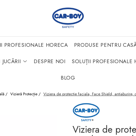
II PROFESIONALE HORECA
PRODUSE PENTRU CAS
 JUCĂRII
DESPRE NOI
SOLUȚII PROFESIONALE 
BLOG
nală /
Vizieră Protecție /
Viziera de protectie faciala, Face Shield, antiaburire, 
Viziera de prote