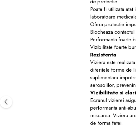
de protectie.
Poate fi utilizata ata
laboratoare medicale
Ofera protectie impot
Blocheaza contactul cu
Performanta foarte b
Vizibilitate foarte bu
Rezistenta
Viziera este realizata
diferitele forme de l
suplimentara impotriv
aerosolilor, prevenin
Vizibilitate si clar
Ecranul vizierei asig
performanta anti-abu
miscarea. Viziera ar
de forma fetei.