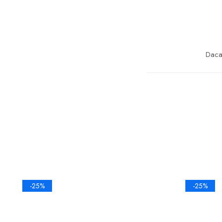
Daca 
-25%
-25%