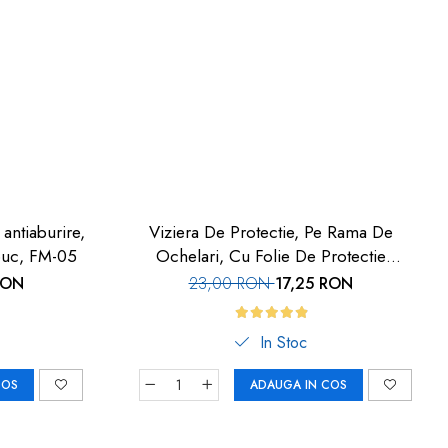
 antiaburire,
Viziera De Protectie, Pe Rama De
 buc, FM-05
Ochelari, Cu Folie De Protectie
Inlocuibila, Set 3 Buc, Car-Boy Safety
RON
23,00 RON
17,25 RON
In Stoc
COS
ADAUGA IN COS