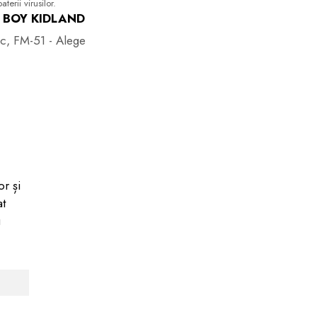
terii virusilor.
 BOY KIDLAND
buc, FM-51 - Alege
r și
at
u