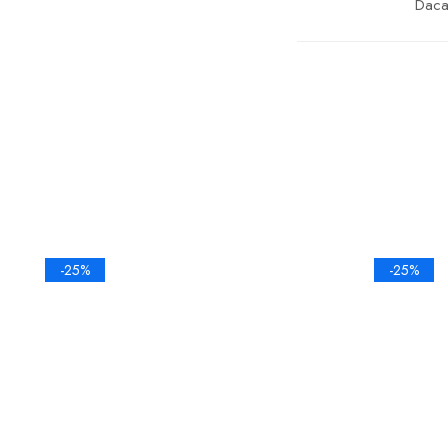
Daca 
-25%
-25%