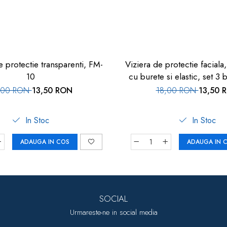
 protectie transparenti, FM-
Viziera de protectie faciala,
10
cu burete si elastic, set 3
,00 RON
13,50 RON
18,00 RON
13,50 
In Stoc
In Stoc
ADAUGA IN COS
ADAUGA IN 
SOCIAL
Urmareste-ne in social media