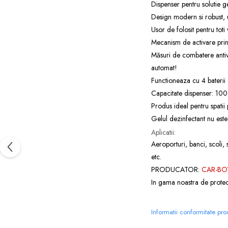
Dispenser pentru solutie 
Design modern si robust, uso
Usor de folosit pentru toti 
Mecanism de activare prin 
Măsuri de combatere antivi
automat!
Functioneaza cu 4 baterii 
Capacitate dispenser: 10
Produs ideal pentru spatii p
Gelul dezinfectant nu este 
Aplicatii:
Aeroporturi, banci, scoli, 
etc.
PRODUCATOR:
CAR-BO
In gama noastra de protect
Informatii conformitate pr