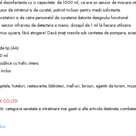
gel dezinfectanta cu o capacitate de 1000 ml, ce are un senzor de miscare int
r de intretinut si de curatat, potrivit inclusiv pentru medii solicitante.
vizitatorii si de catre personalul de curatenie datorita designului functional.
senzor infrarosu de detectare a mainii, dozajul de 1 ml la fiecare utilizare.
rus ușoare, fără atingere! Dacă țineți mainile sub cavitatea de pompare, acest
de tip (AA)
00 ml
ublice cu trafic intens.
inclus.
spitale, hoteluri, restaurante, biblioteci, mall-uri, birouri, agentii de turism, m
Y CO.LTD
ii: categoria
sanatate si intretinere
mai gasiti si alte articole destinate combateri
odus