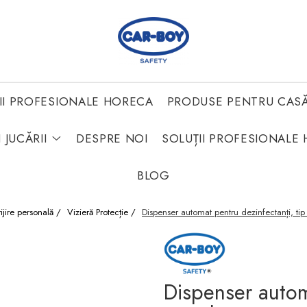
II PROFESIONALE HORECA
PRODUSE PENTRU CAS
 JUCĂRII
DESPRE NOI
SOLUȚII PROFESIONALE 
BLOG
ijire personală /
Vizieră Protecție /
Dispenser automat pentru dezinfectanți, ti
Dispenser autom