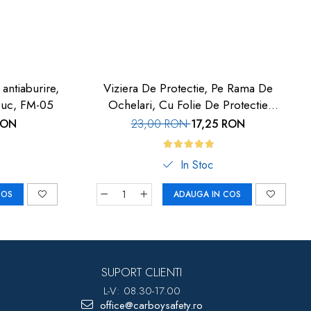
 antiaburire,
Viziera De Protectie, Pe Rama De
 buc, FM-05
Ochelari, Cu Folie De Protectie
Inlocuibila, Set 3 Buc, Car-Boy Safety
RON
23,00 RON
17,25 RON
In Stoc
COS
ADAUGA IN COS
SUPORT CLIENTI
L-V: 08.30-17.00
office@carboysafety.ro