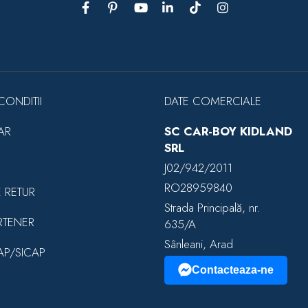
CONDITII
DATE COMERCIALE
AR
SC CAR-BOY KIDLAND
SRL
J02/942/2011
RO28959840
E RETUR
Strada Principală, nr.
RTENER
635/A
Sânleani, Arad
EAP/SICAP
Contacteaza-ne