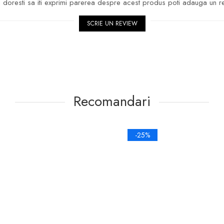
doresti sa iti exprimi parerea despre acest produs poti adauga un r
SCRIE UN REVIEW
Recomandari
-25%