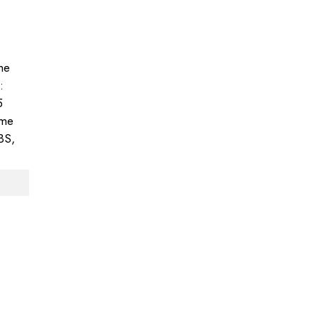
me
:
5
ime
BS,