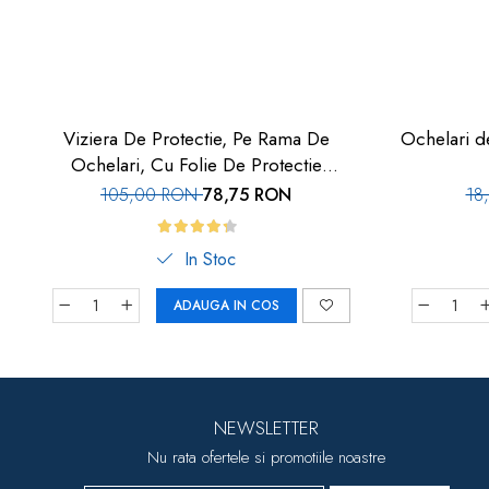
Viziera De Protectie, Pe Rama De
Ochelari de
Ochelari, Cu Folie De Protectie
Inlocuibila, Set 10 Buc, Car-Boy Safety
105,00 RON
78,75 RON
18
In Stoc
ADAUGA IN COS
NEWSLETTER
Nu rata ofertele si promotiile noastre