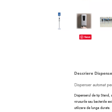
dopuri de urechi
Produse îngrijire copii
Igiena copii
Save
Descriere Dispenser
Dispenser automat pent
Dispenserul de tip Stand, 
virusurile sau bacteriile e
utilizare de lunga durata.