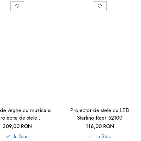
de veghe cu muzica si
Proiector de stele cu LED
roiectie de stele
Starlino Reer 52100
cStarlight Reer 52050
309,00 RON
116,00 RON
In Stoc
In Stoc