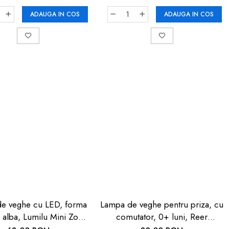
ADAUGA IN COS
ADAUGA IN COS
e veghe cu LED, forma
Lampa de veghe pentru priza, cu
, alba, Lumilu Mini Zoo
comutator, 0+ luni, Reer