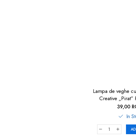
dopuri de urechi
Produse îngrijire copii
Igiena copii
Lampa de veghe cu 
Creative „Pirat
39,00 
In S
AD