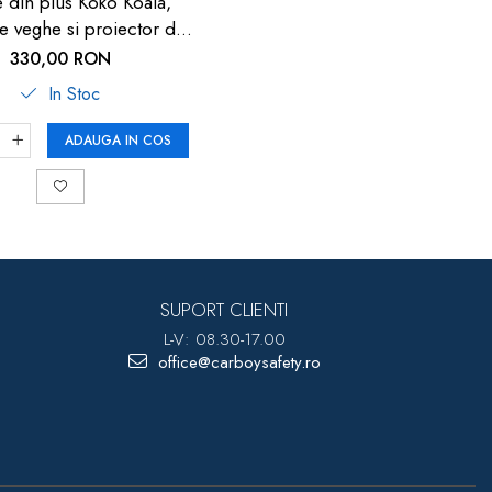
e din plus Koko Koala,
e veghe si proiector de
muzica, senzor inteligent
330,00 RON
s, 0+ luni, Reer 52431
In Stoc
ADAUGA IN COS
SUPORT CLIENTI
L-V: 08.30-17.00
office@carboysafety.ro