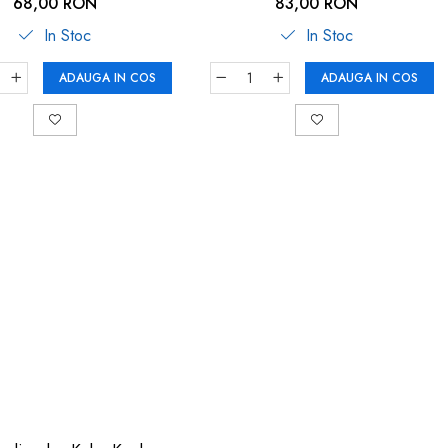
ear, Reer 52330
NightGuide 52390
68,00 RON
83,00 RON
In Stoc
In Stoc
ADAUGA IN COS
ADAUGA IN COS