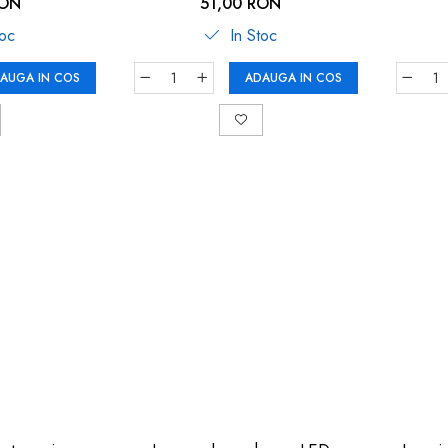
063
B
RON
51,00 RON
toc
In Stoc
AUGA IN COS
ADAUGA IN COS