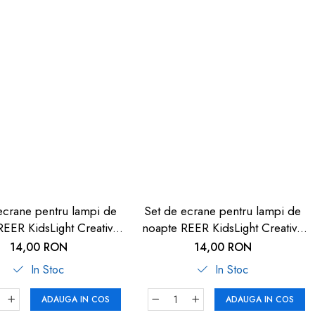
ecrane pentru lampi de
Set de ecrane pentru lampi de
REER KidsLight Creative
noapte REER KidsLight Creative
5278
5279
14,00 RON
14,00 RON
In Stoc
In Stoc
ADAUGA IN COS
ADAUGA IN COS