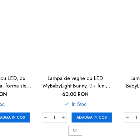
cu LED, cu
Lampa de veghe cu LED
Lam
a, forma stea,
MyBabyLight Bunny, 0+ luni,
BabyLi
Sweet Dreams
Reer 52371
RON
60,00 RON
 52265
toc
In Stoc
AUGA IN COS
ADAUGA IN COS