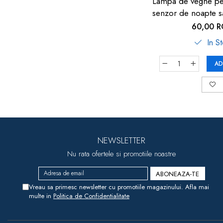
Lampa de veghe pen
senzor de noapte sa
Reer NightGui
60,00 
In S
AD
NEWSLETTER
Nu rata ofertele si promotiile noastre
Vreau sa primesc newsletter cu promotiile magazinului. Afla mai
multe in
Politica de Confidentialitate