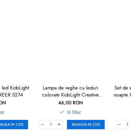
led KidsLight
Lampa de veghe cu leduri
Set de 
” REER 5274
colorate KidsLight Creative
noapte 
„Monstrii” REER 5276
RON
46,00 RON
toc
In Stoc
AUGA IN COS
ADAUGA IN COS