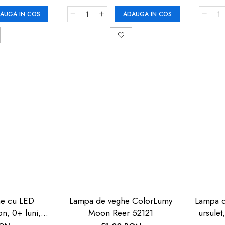
AUGA IN COS
ADAUGA IN COS
e cu LED
Lampa de veghe ColorLumy
Lampa d
n, 0+ luni,
Moon Reer 52121
ursulet