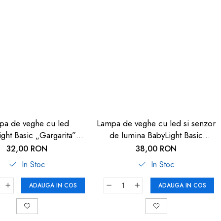
pa de veghe cu led
Lampa de veghe cu led si senzor
ght Basic „Gargarita”
de lumina BabyLight Basic
REER 5270
„Elefant” REER 5273
32,00 RON
38,00 RON
In Stoc
In Stoc
ADAUGA IN COS
ADAUGA IN COS