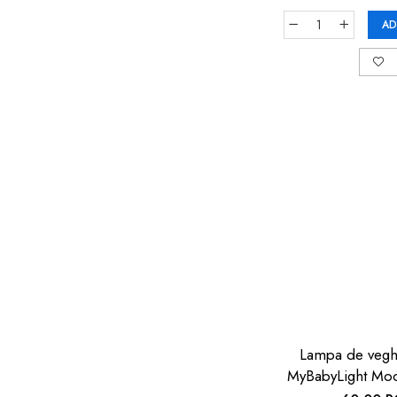
AD
Lampa de vegh
MyBabyLight Moo