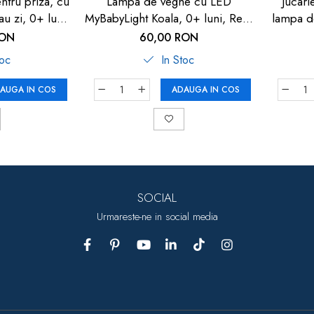
tru priza, cu
Lampa de veghe cu LED
Jucari
u zi, 0+ luni,
MyBabyLight Koala, 0+ luni, Reer
lampa d
de 52380
52483
stele cu 
RON
60,00 RON
de plan
toc
In Stoc
AUGA IN COS
ADAUGA IN COS
SOCIAL
Urmareste-ne in social media