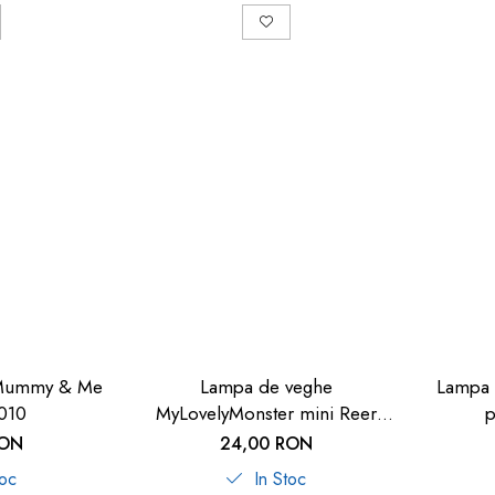
 Mummy & Me
Lampa de veghe
Lampa 
010
MyLovelyMonster mini Reer
p
52032
MyMagi
RON
24,00 RON
toc
In Stoc