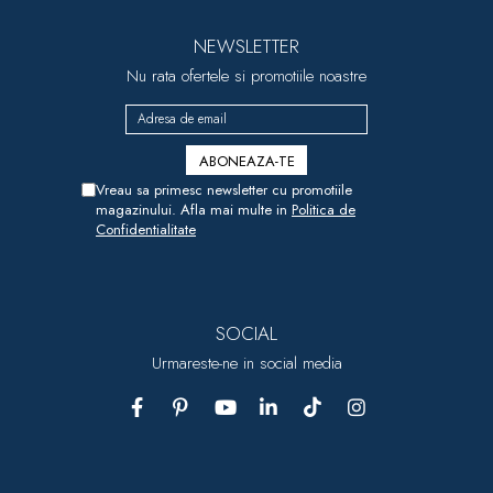
dopuri de urechi
NEWSLETTER
Produse îngrijire copii
Nu rata ofertele si promotiile noastre
Igiena copii
Vreau sa primesc newsletter cu promotiile
magazinului. Afla mai multe in
Politica de
Confidentialitate
SOCIAL
Urmareste-ne in social media