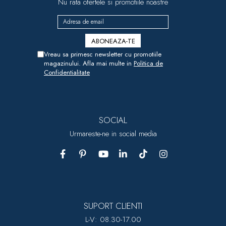
Nu rata ofertele si promotiile noastre
dopuri de urechi
Produse îngrijire copii
Igiena copii
Vreau sa primesc newsletter cu promotiile
magazinului. Afla mai multe in
Politica de
Confidentialitate
SOCIAL
Urmareste-ne in social media
SUPORT CLIENTI
L-V: 08.30-17.00