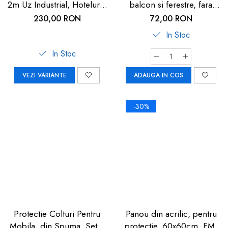
2m Uz Industrial, Hoteluri |
balcon si ferestre, fara
Carboysafey
gaurire sau lipire, gri
230,00 RON
72,00 RON
antracit, Reer WinLock
In Stoc
70021
In Stoc
VEZI VARIANTE
ADAUGA IN COS
-30%
Protectie Colturi Pentru
Panou din acrilic, pentru
Mobila, din Spuma, Set 4
protectie, 60x60cm, FM-