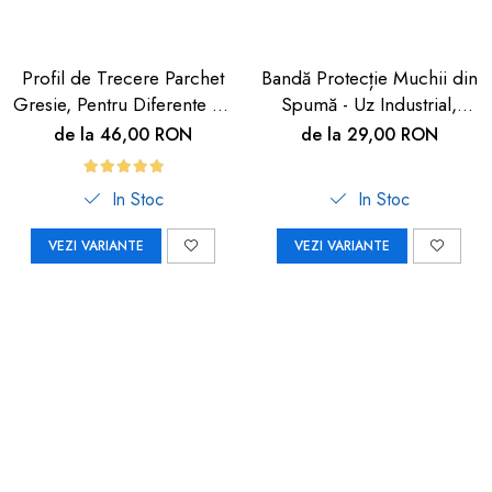
Profil de Trecere Parchet
Bandă Protecție Muchii din
Gresie, Pentru Diferente de
Spumă - Uz Industrial,
Nivel, Autoadeziv, Culoare
Crem, 90cm | Car Boy
de la 46,00 RON
de la 29,00 RON
Lemn Deschis, 90cm
Safety
In Stoc
In Stoc
VEZI VARIANTE
VEZI VARIANTE