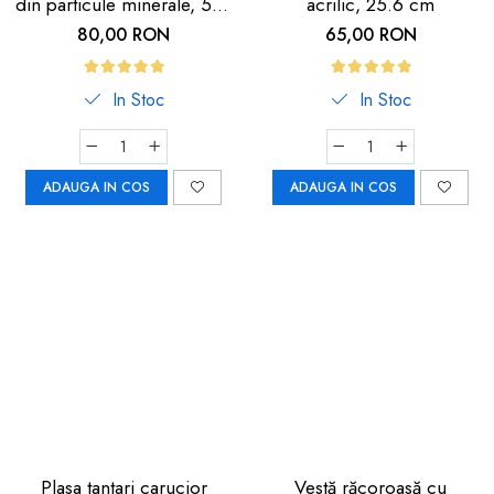
din particule minerale, 5m,
acrilic, 25.6 cm
neagra cu dunga
80,00 RON
65,00 RON
fosforescenta
In Stoc
In Stoc
ADAUGA IN COS
ADAUGA IN COS
Plasa tantari carucior
Vestă răcoroasă cu