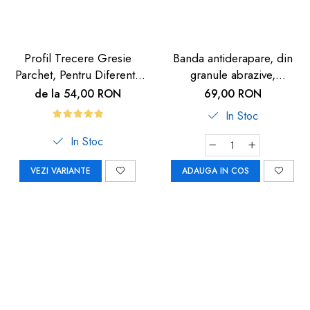
Profil Trecere Gresie
Banda antiderapare, din
Parchet, Pentru Diferenta
granule abrazive,
de Nivel, Culoare Lemn
autoadeziva, 5m, neagra
de la 54,00 RON
69,00 RON
Închis, Autoadeziv, 90cm
In Stoc
In Stoc
VEZI VARIANTE
ADAUGA IN COS