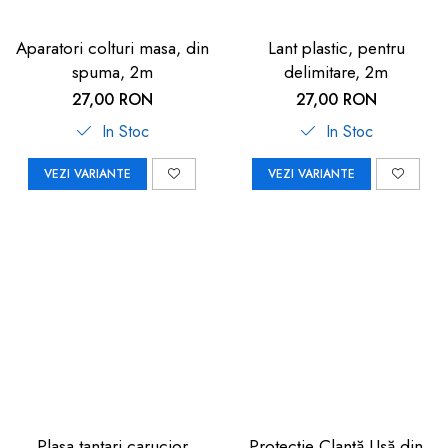
Aparatori colturi masa, din
Lant plastic, pentru
spuma, 2m
delimitare, 2m
27,00 RON
27,00 RON
In Stoc
In Stoc
VEZI VARIANTE
VEZI VARIANTE
Plasa tantari carucior
Protecție Clanță Ușă din