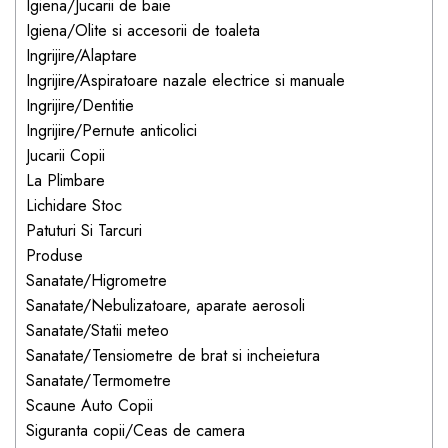
Igiena/Jucarii de baie
dopuri de urechi
Igiena/Olite si accesorii de toaleta
Produse îngrijire copii
Ingrijire/Alaptare
Ingrijire/Aspiratoare nazale electrice si manuale
Igiena copii
Ingrijire/Dentitie
Ingrijire/Pernute anticolici
Jucarii Copii
La Plimbare
Lichidare Stoc
Patuturi Si Tarcuri
Produse
Sanatate/Higrometre
Sanatate/Nebulizatoare, aparate aerosoli
Sanatate/Statii meteo
Sanatate/Tensiometre de brat si incheietura
Sanatate/Termometre
Scaune Auto Copii
Siguranta copii/Ceas de camera