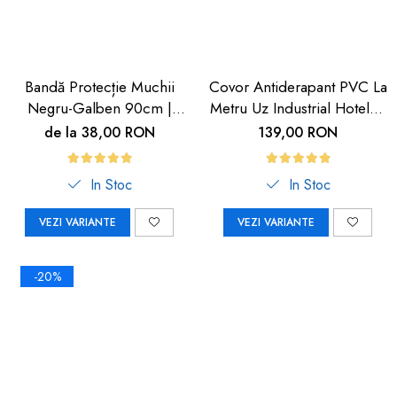
Bandă Protecție Muchii
Covor Antiderapant PVC La
Negru-Galben 90cm |
Metru Uz Industrial Hoteluri
Carboysafety
| Carboysafety
de la 38,00 RON
139,00 RON
In Stoc
In Stoc
VEZI VARIANTE
VEZI VARIANTE
-20%