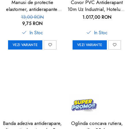
Manusi de protectie
Covor PVC Antiderapant
elastomer, antiderapante,
10m Uz Industrial, Hoteluri |
set 100 buc
Carboysafety
13,00 RON
1.017,00 RON
9,75 RON
In Stoc
In Stoc
VEZI VARIANTE
VEZI VARIANTE
Banda adeziva antiderapare,
Oglinda concava rutiera,