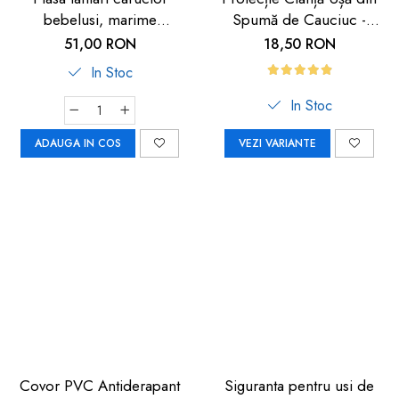
bebelusi, marime
Spumă de Cauciuc -
universala, neagra, Reer
Siguranță pentru Copii |
51,00 RON
18,50 RON
BiteSafe
Car Boy Safety
In Stoc
In Stoc
ADAUGA IN COS
VEZI VARIANTE
Covor PVC Antiderapant
Siguranta pentru usi de