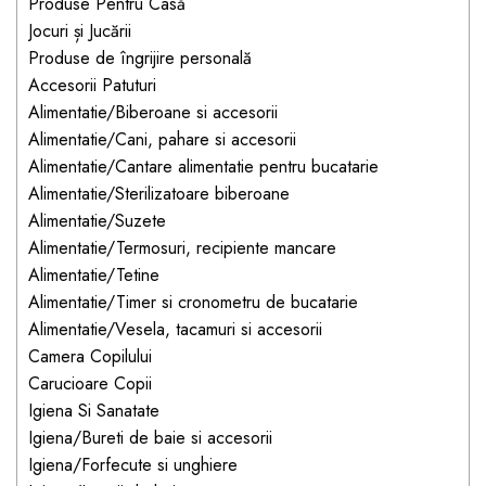
Jucarii pentru bebelusi
Produse Pentru Casă
Produse de protecție
Cărucioare copii
Jocuri și Jucării
mobilier industrial
Jocuri de familie sau grup
Produse de îngrijire personală
Accesorii Cărucioare
Bandă avertizare
Masinute, avioane,
Accesorii Patuturi
Set protecții copii
motociclete
Alimentatie/Biberoane si accesorii
Alimentatie/Cani, pahare si accesorii
Scaune auto copii
Jocuri de pictura si desen
Alimentatie/Cantare alimentatie pentru bucatarie
Siguranță auto copii
Jucarii muzicale
Alimentatie/Sterilizatoare biberoane
Tapet protector perete
Jucării educative copii
Alimentatie/Suzete
camera copiilor
Alimentatie/Termosuri, recipiente mancare
Biciclete și Triciclete
Alimentatie/Tetine
Incălzitoare biberoane
Alimentatie/Timer si cronometru de bucatarie
copii
Alimentatie/Vesela, tacamuri si accesorii
Termosuri, recipiente
Camera Copilului
mâncare pentru copii
Carucioare Copii
Suzete bebe
Igiena Si Sanatate
Igiena/Bureti de baie si accesorii
Termometre copii
Igiena/Forfecute si unghiere
Căști antifonice copii și