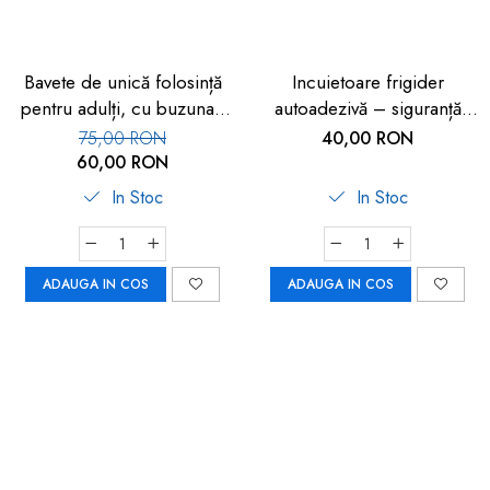
Bavete de unică folosință
Incuietoare frigider
pentru adulți, cu buzunar,
autoadezivă – siguranță
set 50 buc, FM-108
copii 2 buc
75,00 RON
40,00 RON
60,00 RON
In Stoc
In Stoc
ADAUGA IN COS
ADAUGA IN COS