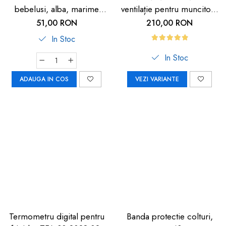
bebelusi, alba, marime
ventilație pentru muncitori,
universala, Reer BiteSafe
sportivi și HORECA
51,00 RON
210,00 RON
In Stoc
In Stoc
ADAUGA IN COS
VEZI VARIANTE
Termometru digital pentru
Banda protectie colturi,