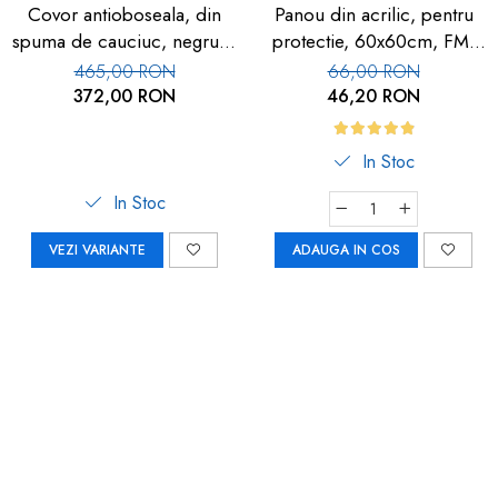
Covor antioboseala, din
Panou din acrilic, pentru
spuma de cauciuc, negru, 1
protectie, 60x60cm, FM-
buc
113
465,00 RON
66,00 RON
372,00 RON
46,20 RON
In Stoc
In Stoc
VEZI VARIANTE
ADAUGA IN COS