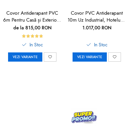
Covor Antiderapant PVC
Covor PVC Antiderapant
6m Pentru Casă și Exterior |
10m Uz Industrial, Hoteluri |
Carboysafety
Carboysafety
de la 815,00 RON
1.017,00 RON
In Stoc
In Stoc
VEZI VARIANTE
VEZI VARIANTE