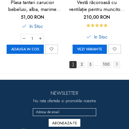
Plasa tantari carucior
Vestă răcoroasă cu
bebelusi, alba, marime
ventilație pentru muncitori,
universala, Reer BiteSafe
sportivi și HORECA
51,00 RON
210,00 RON
In Stoc
In Stoc
ADAUGA IN COS
VEZI VARIANTE
...
1
2
3
100
NEWSLETTER
Nu rata ofertele si promotiile noastre