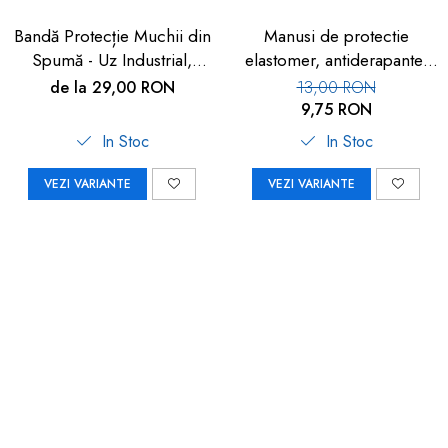
Bandă Protecție Muchii din
Manusi de protectie
Spumă - Uz Industrial,
elastomer, antiderapante,
Crem, 90cm | Car Boy
set 100 buc
de la 29,00 RON
13,00 RON
Safety
9,75 RON
In Stoc
In Stoc
VEZI VARIANTE
VEZI VARIANTE