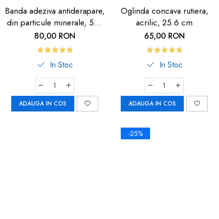
Banda adeziva antiderapare,
Oglinda concava rutiera,
din particule minerale, 5m,
acrilic, 25.6 cm
neagra cu dunga
80,00 RON
65,00 RON
fosforescenta
In Stoc
In Stoc
ADAUGA IN COS
ADAUGA IN COS
-25%