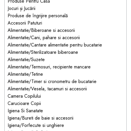
Jucarii pentru bebelusi
Produse Pentru Casă
Produse de protecție
Cărucioare copii
Jocuri și Jucării
mobilier industrial
Jocuri de familie sau grup
Produse de îngrijire personală
Accesorii Cărucioare
Bandă avertizare
Masinute, avioane,
Accesorii Patuturi
Set protecții copii
motociclete
Alimentatie/Biberoane si accesorii
Alimentatie/Cani, pahare si accesorii
Scaune auto copii
Jocuri de pictura si desen
Alimentatie/Cantare alimentatie pentru bucatarie
Siguranță auto copii
Jucarii muzicale
Alimentatie/Sterilizatoare biberoane
Tapet protector perete
Jucării educative copii
Alimentatie/Suzete
camera copiilor
Alimentatie/Termosuri, recipiente mancare
Biciclete și Triciclete
Alimentatie/Tetine
Incălzitoare biberoane
Alimentatie/Timer si cronometru de bucatarie
copii
Alimentatie/Vesela, tacamuri si accesorii
Termosuri, recipiente
Camera Copilului
mâncare pentru copii
Carucioare Copii
Suzete bebe
Igiena Si Sanatate
Igiena/Bureti de baie si accesorii
Termometre copii
Igiena/Forfecute si unghiere
Căști antifonice copii și