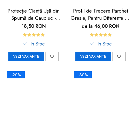
Protecție Clanță Ușă din
Profil de Trecere Parchet
Spumă de Cauciuc -
Gresie, Pentru Diferente de
Siguranță pentru Copii |
Nivel, Autoadeziv, Culoare
18,50 RON
de la 46,00 RON
Car Boy Safety
Lemn Deschis, 90cm
In Stoc
In Stoc
VEZI VARIANTE
VEZI VARIANTE
-20%
-30%