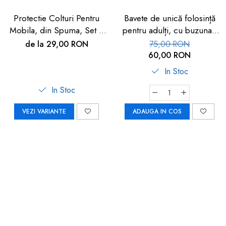
Protectie Colturi Pentru
Bavete de unică folosință
Mobila, din Spuma, Set 4
pentru adulți, cu buzunar,
buc
set 50 buc, FM-108
de la 29,00 RON
75,00 RON
60,00 RON
In Stoc
In Stoc
VEZI VARIANTE
ADAUGA IN COS