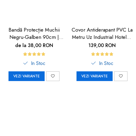
Bandă Protecție Muchii
Covor Antiderapant PVC La
Negru-Galben 90cm |
Metru Uz Industrial Hoteluri
Carboysafety
| Carboysafety
de la 38,00 RON
139,00 RON
In Stoc
In Stoc
VEZI VARIANTE
VEZI VARIANTE