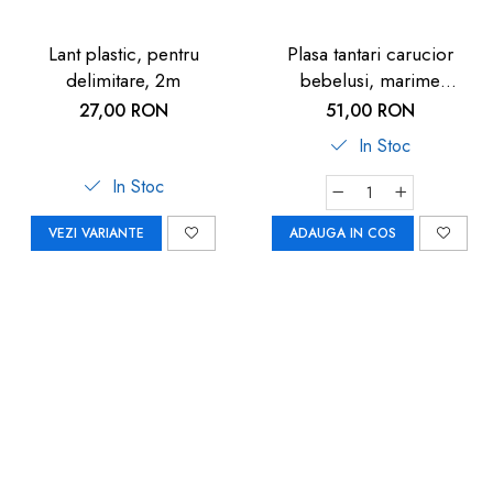
Lant plastic, pentru
Plasa tantari carucior
delimitare, 2m
bebelusi, marime
universala, neagra, Reer
27,00 RON
51,00 RON
BiteSafe
In Stoc
In Stoc
VEZI VARIANTE
ADAUGA IN COS