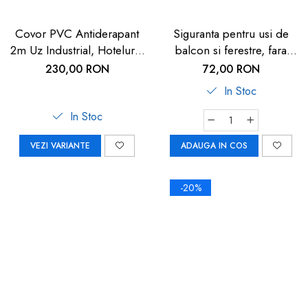
Covor PVC Antiderapant
Siguranta pentru usi de
2m Uz Industrial, Hoteluri |
balcon si ferestre, fara
Carboysafey
gaurire sau lipire, gri
230,00 RON
72,00 RON
antracit, Reer WinLock
In Stoc
70021
In Stoc
VEZI VARIANTE
ADAUGA IN COS
-20%