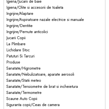
Igiena/Jucarii de baie
dopuri de urechi
Igiena/Olite si accesorii de toaleta
Produse îngrijire copii
Ingrijire/Alaptare
Ingrijire/Aspiratoare nazale electrice si manuale
Igiena copii
Ingrijire/Dentitie
Ingrijire/Pernute anticolici
Jucarii Copii
La Plimbare
Lichidare Stoc
Patuturi Si Tarcuri
Produse
Sanatate/Higrometre
Sanatate/Nebulizatoare, aparate aerosoli
Sanatate/Statii meteo
Sanatate/Tensiometre de brat si incheietura
Sanatate/Termometre
Scaune Auto Copii
Siguranta copii/Ceas de camera