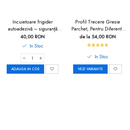
Incuietoare frigider
Profil Trecere Gresie
autoadezivă – siguranță
Parchet, Pentru Diferenta
copii 2 buc
de Nivel, Culoare Lemn
40,00 RON
de la 54,00 RON
Închis, Autoadeziv, 90cm
In Stoc
In Stoc
ADAUGA IN COS
VEZI VARIANTE