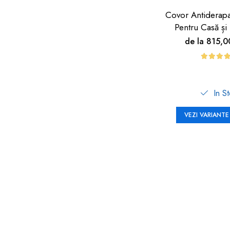
Covor Antiderap
Pentru Casă și 
Carboysa
de la 815,
In S
VEZI VARIANTE