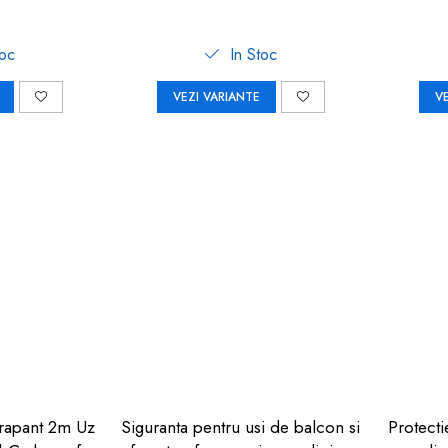
toc
In Stoc
VEZI VARIANTE
V
rapant 2m Uz
Siguranta pentru usi de balcon si
Protecti