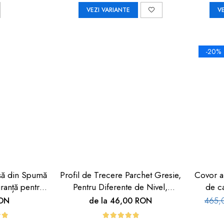
VEZI VARIANTE
V
-20%
Ușă din Spumă
Profil de Trecere Parchet Gresie,
Covor a
ranță pentru
Pentru Diferente de Nivel,
de c
oy Safety
Autoadeziv, Culoare Lemn
RON
de la 46,00 RON
465,
Deschis, 90cm