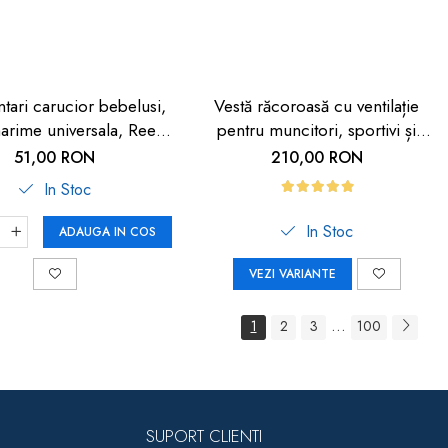
ntari carucior bebelusi,
Vestă răcoroasă cu ventilație
arime universala, Reer
pentru muncitori, sportivi și
BiteSafe
HORECA
51,00 RON
210,00 RON
In Stoc
In Stoc
ADAUGA IN COS
VEZI VARIANTE
...
1
2
3
100
SUPORT CLIENTI