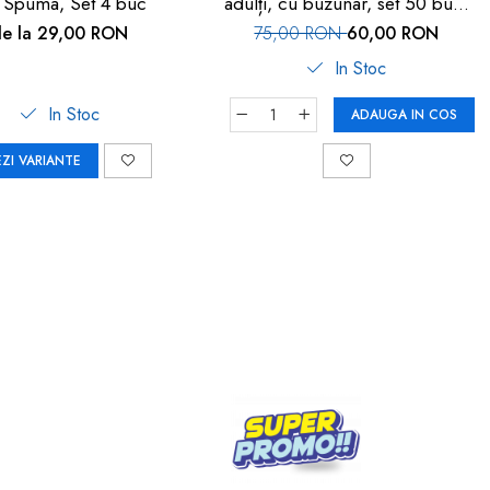
 Spuma, Set 4 buc
adulți, cu buzunar, set 50 buc,
FM-108
de la 29,00 RON
75,00 RON
60,00 RON
In Stoc
In Stoc
ADAUGA IN COS
EZI VARIANTE