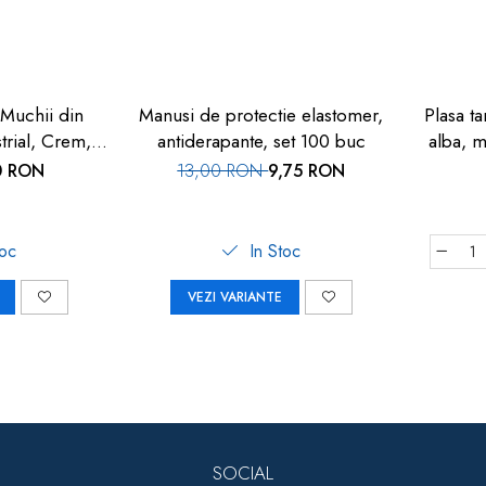
 Muchii din
Manusi de protectie elastomer,
Plasa ta
trial, Crem,
antiderapante, set 100 buc
alba, m
y Safety
0 RON
13,00 RON
9,75 RON
toc
In Stoc
VEZI VARIANTE
SOCIAL