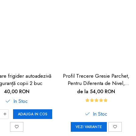
are frigider autoadezivă
Profil Trecere Gresie Parchet,
guranță copii 2 buc
Pentru Diferenta de Nivel,
Culoare Lemn Închis,
40,00 RON
de la 54,00 RON
Autoadeziv, 90cm
In Stoc
In Stoc
ADAUGA IN COS
VEZI VARIANTE