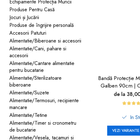
Jucarii pentru bebelusi
Echipamente Protecția Muncii
Produse de protecție
Cărucioare copii
Produse Pentru Casă
mobilier industrial
Jocuri de familie sau grup
Jocuri și Jucării
Accesorii Cărucioare
Bandă avertizare
Masinute, avioane,
Produse de îngrijire personală
Set protecții copii
motociclete
Accesorii Patuturi
Scaune auto copii
Jocuri de pictura si desen
Alimentatie/Biberoane si accesorii
Alimentatie/Cani, pahare si
Siguranță auto copii
Jucarii muzicale
accesorii
Tapet protector perete
Jucării educative copii
Alimentatie/Cantare alimentatie
camera copiilor
pentru bucatarie
Biciclete și Triciclete
Alimentatie/Sterilizatoare
Bandă Protecție M
Incălzitoare biberoane
biberoane
Galben 90cm | C
copii
Alimentatie/Suzete
de la 38,0
Termosuri, recipiente
Alimentatie/Termosuri, recipiente
mâncare pentru copii
mancare
Alimentatie/Tetine
In S
Suzete bebe
Alimentatie/Timer si cronometru
Termometre copii
de bucatarie
VEZI VARIANTE
Alimentatie/Vesela, tacamuri si
Căști antifonice copii și