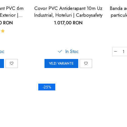
ant PVC 6m
Covor PVC Antiderapant 10m Uz
Banda ad
Exterior |
Industrial, Hoteluri | Carboysafety
particu
fety
cu 
00 RON
1.017,00 RON
toc
In Stoc
VEZI VARIANTE
-25%