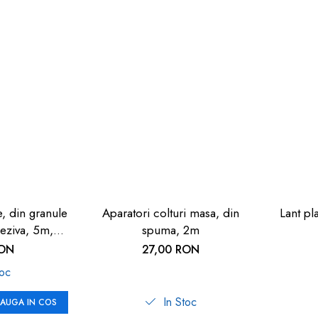
, din granule
Aparatori colturi masa, din
Lant pl
deziva, 5m,
spuma, 2m
a
RON
27,00 RON
toc
In Stoc
AUGA IN COS