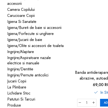
accesorii
dopuri de urechi
Camera Copilului
Produse îngrijire copii
Carucioare Copii
Igiena copii
Igiena Si Sanatate
Igiena/Bureti de baie si accesorii
Igiena/Forfecute si unghiere
Igiena/Jucarii de baie
Igiena/Olite si accesorii de toaleta
Ingrijire/Alaptare
Ingrijire/Aspiratoare nazale
electrice si manuale
Ingrijire/Dentitie
Banda antiderapare
Ingrijire/Pernute anticolici
abrazive, autoa
Jucarii Copii
neagr
69,00 
La Plimbare
In S
Lichidare Stoc
Patuturi Si Tarcuri
AD
Produse