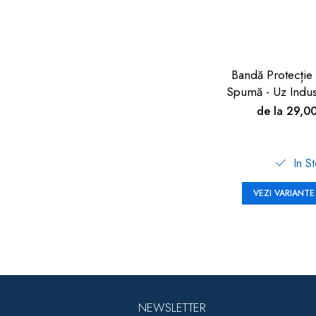
Bandă Protecție
Spumă - Uz Indus
90cm | Car Bo
de la 29,0
In S
VEZI VARIANTE
NEWSLETTER