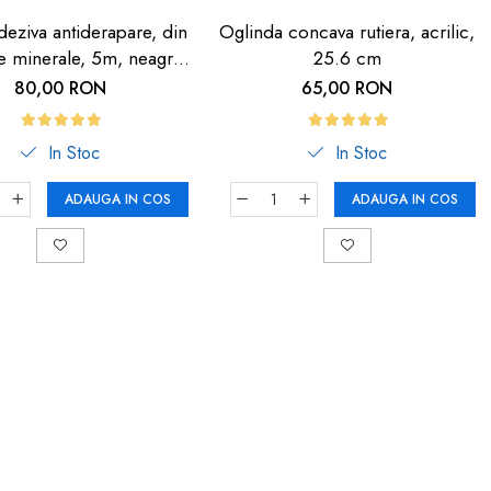
eziva antiderapare, din
Oglinda concava rutiera, acrilic,
le minerale, 5m, neagra
25.6 cm
dunga fosforescenta
80,00 RON
65,00 RON
In Stoc
In Stoc
ADAUGA IN COS
ADAUGA IN COS