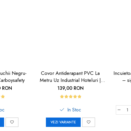
uchii Negru-
Covor Antiderapant PVC La
Incuieto
arboysafety
Metru Uz Industrial Hoteluri |
– si
Carboysafety
0 RON
139,00 RON
toc
In Stoc
VEZI VARIANTE