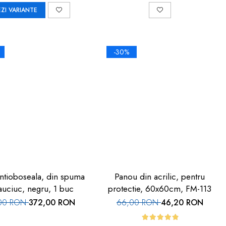
EZI VARIANTE
-30%
ntioboseala, din spuma
Panou din acrilic, pentru
auciuc, negru, 1 buc
protectie, 60x60cm, FM-113
00 RON
372,00 RON
66,00 RON
46,20 RON