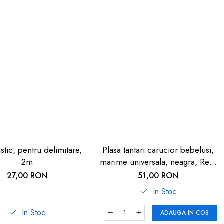
astic, pentru delimitare,
Plasa tantari carucior bebelusi,
2m
marime universala, neagra, Reer
BiteSafe
27,00 RON
51,00 RON
In Stoc
In Stoc
ADAUGA IN COS