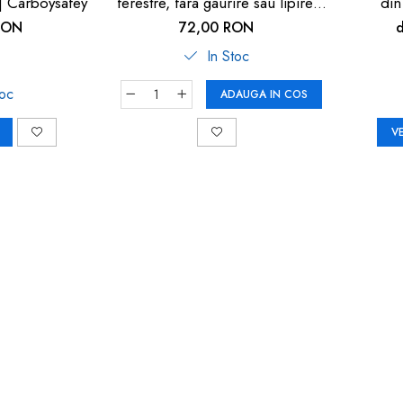
 | Carboysafey
ferestre, fara gaurire sau lipire,
din
gri antracit, Reer WinLock 70021
RON
72,00 RON
In Stoc
toc
ADAUGA IN COS
V