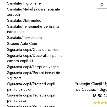
Sanatate/Higrometre
Sanatate/Nebulizatoare, aparate
aerosoli
Sanatate/Statii meteo
Sanatate/Tensiometre de brat si
incheietura
Sanatate/Termometre
Scaune Auto Copii
Siguranta copii/Ceas de camera
Siguranta copii/Decoratiuni pentru
camera copilului
Siguranta copii/Lampi de veghe
Siguranta copii/Porti si tarcuri de
siguranta
Protecție Clanță 
Siguranta copii/Protectii copii
pentru carucior
de Cauciuc - Sigu
Copii | Car B
Siguranta copii/Protectii copii
18,50 
pentru casa
Siguranta copii/Protectii copii