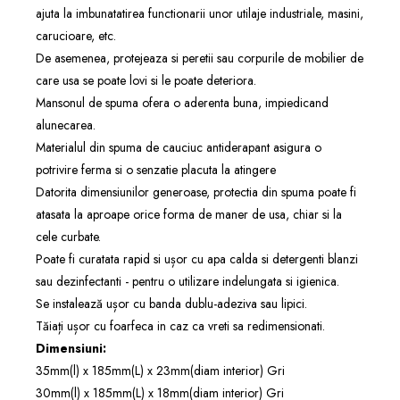
ajuta la imbunatatirea functionarii unor utilaje industriale, masini,
carucioare, etc.
De asemenea, protejeaza si peretii sau corpurile de mobilier de
care usa se poate lovi si le poate deteriora.
Mansonul de spuma ofera o aderenta buna, impiedicand
alunecarea.
Materialul din spuma de cauciuc antiderapant asigura o
potrivire ferma si o senzatie placuta la atingere
Datorita dimensiunilor generoase, protectia din spuma poate fi
atasata la aproape orice forma de maner de usa, chiar si la
cele curbate.
Poate fi curatata rapid si ușor cu apa calda si detergenti blanzi
sau dezinfectanti - pentru o utilizare indelungata si igienica.
Se instalează ușor cu banda dublu-adeziva sau lipici.
Tăiați ușor cu foarfeca in caz ca vreti sa redimensionati.
Dimensiuni:
35mm(l) x 185mm(L) x 23mm(diam interior) Gri
30mm(l) x 185mm(L) x 18mm(diam interior) Gri