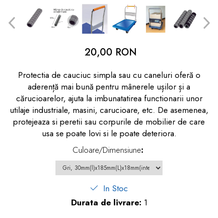
dopuri de urechi
Produse îngrijire copii
Igiena copii
20,00 RON
Protectia de cauciuc simpla sau cu caneluri oferă o
aderență mai bună pentru mânerele ușilor și a
cărucioarelor, ajuta la imbunatatirea functionarii unor
utilaje industriale, masini, carucioare, etc. De asemenea,
protejeaza si peretii sau corpurile de mobilier de care
usa se poate lovi si le poate deteriora.
Culoare/Dimensiune
:
In Stoc
Durata de livrare:
1