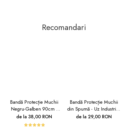
Recomandari
Bandă Protecție Muchii
Bandă Protecție Muchii
Negru-Galben 90cm |
din Spumă - Uz Industrial,
Carboysafety
Crem, 90cm | Car Boy
de la 38,00 RON
de la 29,00 RON
Safety