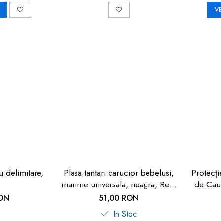
V
u delimitare,
Plasa tantari carucior bebelusi,
Protecț
marime universala, neagra, Reer
de Cauc
BiteSafe
Cop
RON
51,00 RON
In Stoc