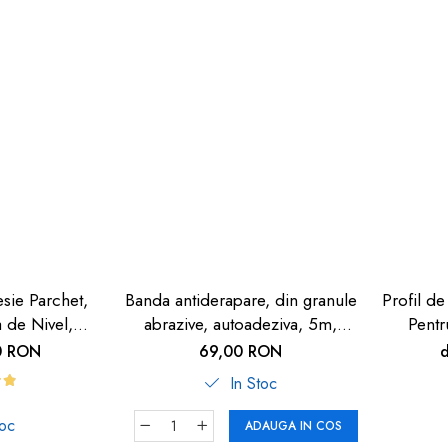
esie Parchet,
Banda antiderapare, din granule
Profil de
a de Nivel,
abrazive, autoadeziva, 5m,
Pentr
 Închis,
neagra
Autoa
0 RON
69,00 RON
, 90cm
In Stoc
toc
ADAUGA IN COS