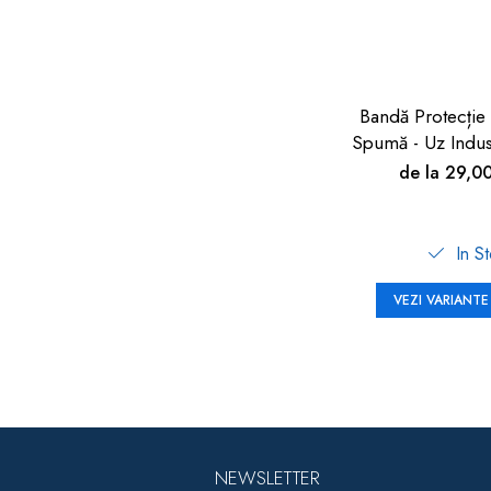
Bandă Protecție
Spumă - Uz Indus
90cm | Car Bo
de la 29,0
In S
VEZI VARIANTE
NEWSLETTER