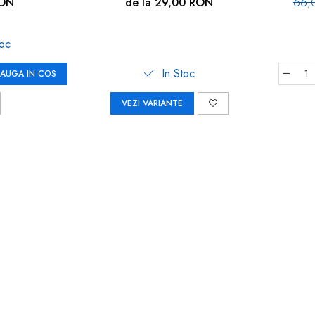
 WinLock 70021
RON
de la 29,00 RON
66,
toc
In Stoc
AUGA IN COS
VEZI VARIANTE