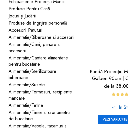
Jucarii pentru bebelusi
Echipamente Protecția Muncii
Produse de protecție
Cărucioare copii
Produse Pentru Casă
mobilier industrial
Jocuri de familie sau grup
Jocuri și Jucării
Accesorii Cărucioare
Bandă avertizare
Masinute, avioane,
Produse de îngrijire personală
Set protecții copii
motociclete
Accesorii Patuturi
Scaune auto copii
Jocuri de pictura si desen
Alimentatie/Biberoane si accesorii
Alimentatie/Cani, pahare si
Siguranță auto copii
Jucarii muzicale
accesorii
Tapet protector perete
Jucării educative copii
Alimentatie/Cantare alimentatie
camera copiilor
pentru bucatarie
Biciclete și Triciclete
Alimentatie/Sterilizatoare
Bandă Protecție M
Incălzitoare biberoane
biberoane
Galben 90cm | C
copii
Alimentatie/Suzete
de la 38,0
Termosuri, recipiente
Alimentatie/Termosuri, recipiente
mâncare pentru copii
mancare
Alimentatie/Tetine
In S
Suzete bebe
Alimentatie/Timer si cronometru
Termometre copii
de bucatarie
VEZI VARIANTE
Alimentatie/Vesela, tacamuri si
Căști antifonice copii și