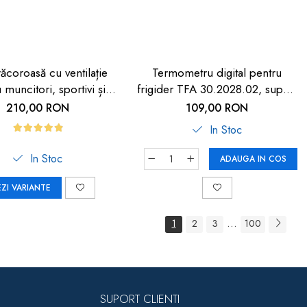
răcoroasă cu ventilație
Termometru digital pentru
 muncitori, sportivi și
frigider TFA 30.2028.02, suport
HORECA
magnetic
210,00 RON
109,00 RON
In Stoc
In Stoc
ADAUGA IN COS
EZI VARIANTE
...
1
2
3
100
SUPORT CLIENTI