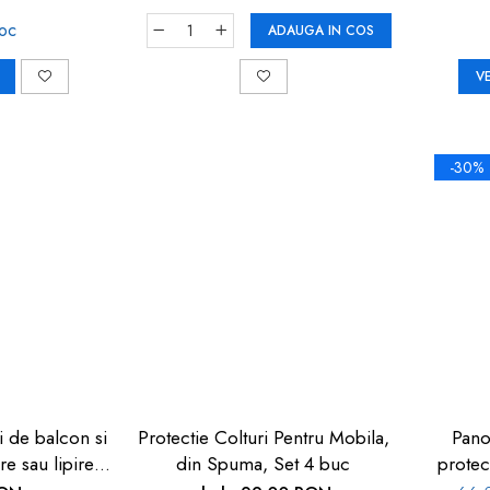
toc
ADAUGA IN COS
V
-30%
i de balcon si
Protectie Colturi Pentru Mobila,
Pano
re sau lipire,
din Spuma, Set 4 buc
protec