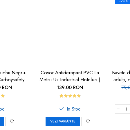
-20%
uchii Negru-
Covor Antiderapant PVC La
Bavete d
arboysafety
Metru Uz Industrial Hoteluri |
adulți,
Carboysafety
0 RON
139,00 RON
75,
toc
In Stoc
VEZI VARIANTE