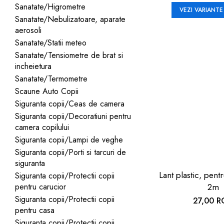
Sanatate/Higrometre
VEZI VARIANTE
Sanatate/Nebulizatoare, aparate
aerosoli
Sanatate/Statii meteo
Sanatate/Tensiometre de brat si
incheietura
Sanatate/Termometre
Scaune Auto Copii
Siguranta copii/Ceas de camera
Siguranta copii/Decoratiuni pentru
camera copilului
Siguranta copii/Lampi de veghe
Siguranta copii/Porti si tarcuri de
siguranta
Lant plastic, pentr
Siguranta copii/Protectii copii
pentru carucior
2m
Siguranta copii/Protectii copii
27,00 
pentru casa
Siguranta copii/Protectii copii