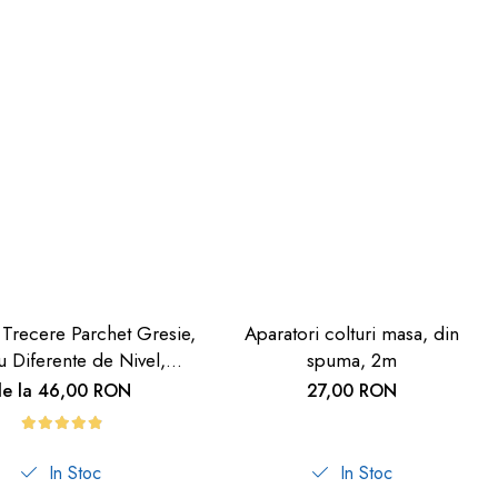
 Trecere Parchet Gresie,
Aparatori colturi masa, din
u Diferente de Nivel,
spuma, 2m
deziv, Culoare Lemn
de la 46,00 RON
27,00 RON
Deschis, 90cm
In Stoc
In Stoc