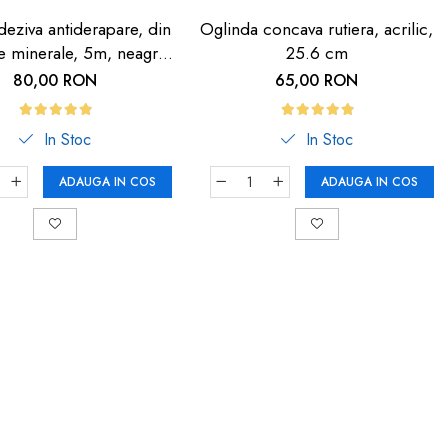
eziva antiderapare, din
Oglinda concava rutiera, acrilic,
le minerale, 5m, neagra
25.6 cm
dunga fosforescenta
80,00 RON
65,00 RON
In Stoc
In Stoc
ADAUGA IN COS
ADAUGA IN COS