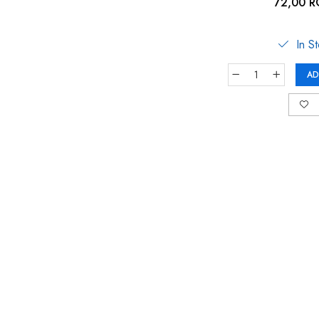
gri antracit, Reer
72,00 
In S
AD