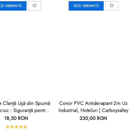
EZI VARIANTE
VEZI VARIANTE
ie Clanță Ușă din Spumă
Covor PVC Antiderapant 2m Uz
iuc - Siguranță pentru
Industrial, Hoteluri | Carboysafey
ii | Car Boy Safety
18,50 RON
230,00 RON