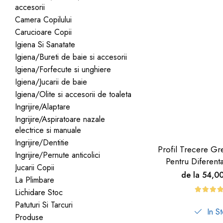
accesorii
dopuri de urechi
Camera Copilului
Produse îngrijire copii
Carucioare Copii
Igiena copii
Igiena Si Sanatate
Igiena/Bureti de baie si accesorii
Igiena/Forfecute si unghiere
Igiena/Jucarii de baie
Igiena/Olite si accesorii de toaleta
Ingrijire/Alaptare
Ingrijire/Aspiratoare nazale
electrice si manuale
Ingrijire/Dentitie
Profil Trecere Gr
Ingrijire/Pernute anticolici
Pentru Diferent
Jucarii Copii
Culoare Lemn
de la 54,0
La Plimbare
Autoadeziv
Lichidare Stoc
Patuturi Si Tarcuri
In S
Produse