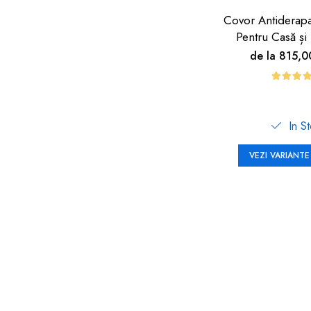
Covor Antiderap
Pentru Casă și 
Carboysa
de la 815,
In S
VEZI VARIANTE