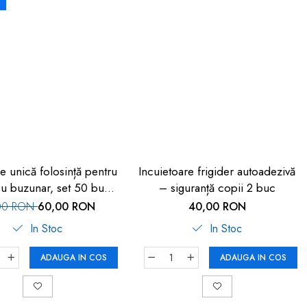
e unică folosință pentru
Incuietoare frigider autoadezivă
 cu buzunar, set 50 buc,
– siguranță copii 2 buc
FM-108
00 RON
60,00 RON
40,00 RON
In Stoc
In Stoc
ADAUGA IN COS
ADAUGA IN COS