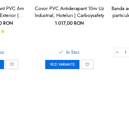
ant PVC 6m
Covor PVC Antiderapant 10m Uz
Banda ad
Exterior |
Industrial, Hoteluri | Carboysafety
particu
fety
cu 
00 RON
1.017,00 RON
toc
In Stoc
VEZI VARIANTE