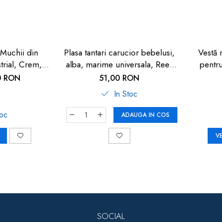
 Muchii din
Plasa tantari carucior bebelusi,
Vestă 
trial, Crem,
alba, marime universala, Reer
pentru
y Safety
BiteSafe
0 RON
51,00 RON
In Stoc
toc
ADAUGA IN COS
V
SOCIAL