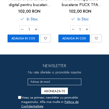
digital pentru bucatarie
bucatarie PUCK TFA
TFA 38.2022.01, suport
38.1028.02
102,00 RON
102,00 RON
magnetic
In Stoc
In Stoc
ADAUGA IN COS
ADAUGA IN COS
NEWSLETTER
Nu rata ofertele si promotiile noastre
Vreau sa primesc newsletter cu promotiile
magazinului. Afla mai multe in
Politica de
Confidentialitate