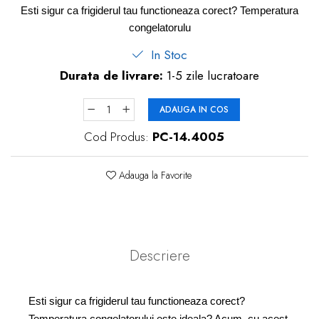
dopuri de urechi
Esti sigur ca frigiderul tau functioneaza corect? Temperatura
congelatorulu
Produse îngrijire copii
In Stoc
Igiena copii
Durata de livrare:
1-5 zile lucratoare
ADAUGA IN COS
Cod Produs:
PC-14.4005
Adauga la Favorite
Descriere
Esti sigur ca frigiderul tau functioneaza corect?