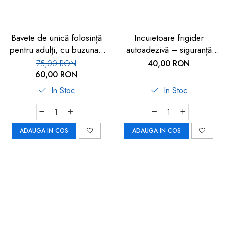
Bavete de unică folosință
Incuietoare frigider
pentru adulți, cu buzunar,
autoadezivă – siguranță
set 50 buc, FM-108
copii 2 buc
75,00 RON
40,00 RON
60,00 RON
In Stoc
In Stoc
ADAUGA IN COS
ADAUGA IN COS