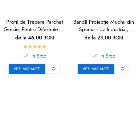
Profil de Trecere Parchet
Bandă Protecție Muchii din
Gresie, Pentru Diferente de
Spumă - Uz Industrial,
Nivel, Autoadeziv, Culoare
Crem, 90cm | Car Boy
de la 46,00 RON
de la 29,00 RON
Lemn Deschis, 90cm
Safety
In Stoc
In Stoc
VEZI VARIANTE
VEZI VARIANTE