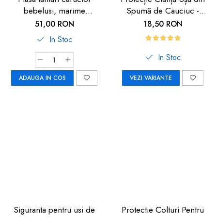
bebelusi, marime
Spumă de Cauciuc -
universala, neagra, Reer
Siguranță pentru Copii |
51,00 RON
18,50 RON
BiteSafe
Car Boy Safety
In Stoc
In Stoc
ADAUGA IN COS
VEZI VARIANTE
Siguranta pentru usi de
Protectie Colturi Pentru