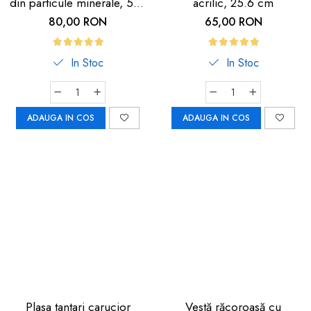
din particule minerale, 5m,
acrilic, 25.6 cm
neagra cu dunga
80,00 RON
65,00 RON
fosforescenta
In Stoc
In Stoc
ADAUGA IN COS
ADAUGA IN COS
Plasa tantari carucior
Vestă răcoroasă cu