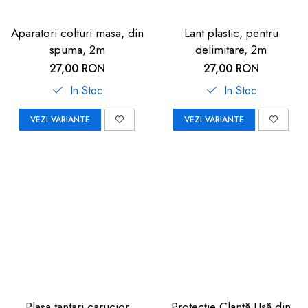
Aparatori colturi masa, din
Lant plastic, pentru
spuma, 2m
delimitare, 2m
27,00 RON
27,00 RON
In Stoc
In Stoc
VEZI VARIANTE
VEZI VARIANTE
Plasa tantari carucior
Protecție Clanță Ușă din