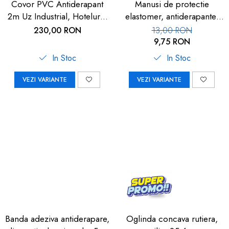
Covor PVC Antiderapant
Manusi de protectie
2m Uz Industrial, Hoteluri |
elastomer, antiderapante,
Carboysafey
set 100 buc
230,00 RON
13,00 RON
9,75 RON
In Stoc
In Stoc
VEZI VARIANTE
VEZI VARIANTE
Banda adeziva antiderapare,
Oglinda concava rutiera,