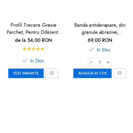
Profil Trecere Gresie
Banda antiderapare, din
Parchet, Pentru Diferenta
granule abrazive,
de Nivel, Culoare Lemn
autoadeziva, 5m, neagra
de la 54,00 RON
69,00 RON
Închis, Autoadeziv, 90cm
In Stoc
In Stoc
VEZI VARIANTE
ADAUGA IN COS