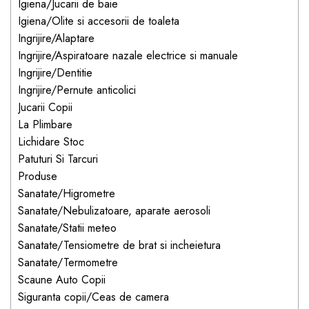
Igiena/Jucarii de baie
dopuri de urechi
Igiena/Olite si accesorii de toaleta
Produse îngrijire copii
Ingrijire/Alaptare
Ingrijire/Aspiratoare nazale electrice si manuale
Igiena copii
Ingrijire/Dentitie
Ingrijire/Pernute anticolici
Jucarii Copii
La Plimbare
Lichidare Stoc
Patuturi Si Tarcuri
Produse
Sanatate/Higrometre
Sanatate/Nebulizatoare, aparate aerosoli
Sanatate/Statii meteo
Sanatate/Tensiometre de brat si incheietura
Sanatate/Termometre
Scaune Auto Copii
Siguranta copii/Ceas de camera