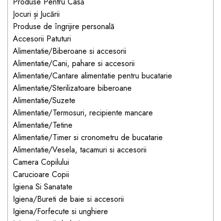
Jucarii pentru bebelusi
Produse Pentru Casă
Produse de protecție
Cărucioare copii
Jocuri și Jucării
mobilier industrial
Jocuri de familie sau grup
Produse de îngrijire personală
Accesorii Cărucioare
Bandă avertizare
Masinute, avioane,
Accesorii Patuturi
Set protecții copii
motociclete
Alimentatie/Biberoane si accesorii
Alimentatie/Cani, pahare si accesorii
Scaune auto copii
Jocuri de pictura si desen
Alimentatie/Cantare alimentatie pentru bucatarie
Siguranță auto copii
Jucarii muzicale
Alimentatie/Sterilizatoare biberoane
Tapet protector perete
Jucării educative copii
Alimentatie/Suzete
camera copiilor
Alimentatie/Termosuri, recipiente mancare
Biciclete și Triciclete
Alimentatie/Tetine
Incălzitoare biberoane
Alimentatie/Timer si cronometru de bucatarie
copii
Alimentatie/Vesela, tacamuri si accesorii
Termosuri, recipiente
Camera Copilului
mâncare pentru copii
Carucioare Copii
Suzete bebe
Igiena Si Sanatate
Igiena/Bureti de baie si accesorii
Termometre copii
Igiena/Forfecute si unghiere
Căști antifonice copii și