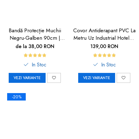
Bandă Protecție Muchii
Covor Antiderapant PVC La
Negru-Galben 90cm |
Metru Uz Industrial Hoteluri
Carboysafety
| Carboysafety
de la 38,00 RON
139,00 RON
In Stoc
In Stoc
VEZI VARIANTE
VEZI VARIANTE
-20%