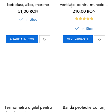
bebelusi, alba, marime
ventilație pentru muncitori,
universala, Reer BiteSafe
sportivi și HORECA
51,00 RON
210,00 RON
In Stoc
In Stoc
ADAUGA IN COS
VEZI VARIANTE
Termometru digital pentru
Banda protectie colturi,