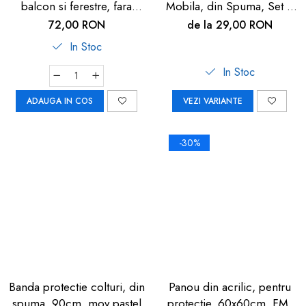
balcon si ferestre, fara
Mobila, din Spuma, Set 4
gaurire sau lipire, gri
buc
72,00 RON
de la 29,00 RON
antracit, Reer WinLock
In Stoc
70021
In Stoc
ADAUGA IN COS
VEZI VARIANTE
-30%
Banda protectie colturi, din
Panou din acrilic, pentru
spuma, 90cm, mov pastel
protectie, 60x60cm, FM-