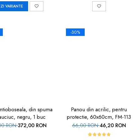
EZI VARIANTE
-30%
ntioboseala, din spuma
Panou din acrilic, pentru
auciuc, negru, 1 buc
protectie, 60x60cm, FM-113
00 RON
372,00 RON
66,00 RON
46,20 RON