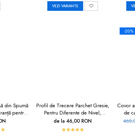
VEZI VARIANTE
V
-20%
Ușă din Spumă
Profil de Trecere Parchet Gresie,
Covor a
ranță pentru
Pentru Diferente de Nivel,
de c
oy Safety
Autoadeziv, Culoare Lemn
RON
de la 46,00 RON
465,
Deschis, 90cm