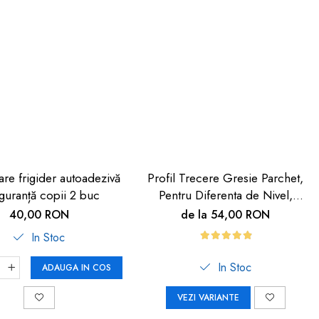
are frigider autoadezivă
Profil Trecere Gresie Parchet,
guranță copii 2 buc
Pentru Diferenta de Nivel,
Culoare Lemn Închis,
40,00 RON
de la 54,00 RON
Autoadeziv, 90cm
In Stoc
In Stoc
ADAUGA IN COS
VEZI VARIANTE