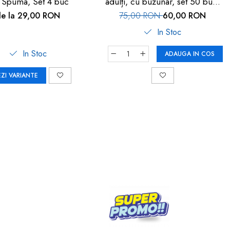
 Spuma, Set 4 buc
adulți, cu buzunar, set 50 buc,
FM-108
de la 29,00 RON
75,00 RON
60,00 RON
In Stoc
In Stoc
ADAUGA IN COS
EZI VARIANTE