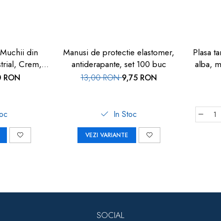
 Muchii din
Manusi de protectie elastomer,
Plasa ta
trial, Crem,
antiderapante, set 100 buc
alba, m
y Safety
0 RON
13,00 RON
9,75 RON
toc
In Stoc
VEZI VARIANTE
SOCIAL