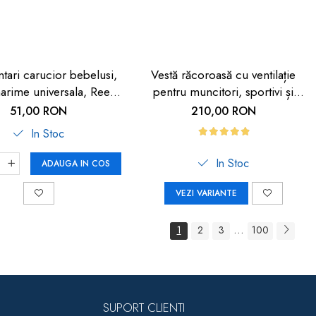
ntari carucior bebelusi,
Vestă răcoroasă cu ventilație
arime universala, Reer
pentru muncitori, sportivi și
BiteSafe
HORECA
51,00 RON
210,00 RON
In Stoc
In Stoc
ADAUGA IN COS
VEZI VARIANTE
...
1
2
3
100
SUPORT CLIENTI