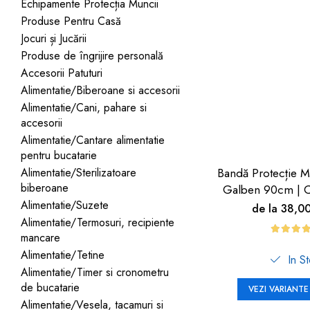
Jucarii pentru bebelusi
Echipamente Protecția Muncii
Produse de protecție
Cărucioare copii
Produse Pentru Casă
mobilier industrial
Jocuri de familie sau grup
Jocuri și Jucării
Accesorii Cărucioare
Bandă avertizare
Masinute, avioane,
Produse de îngrijire personală
Set protecții copii
motociclete
Accesorii Patuturi
Scaune auto copii
Jocuri de pictura si desen
Alimentatie/Biberoane si accesorii
Alimentatie/Cani, pahare si
Siguranță auto copii
Jucarii muzicale
accesorii
Tapet protector perete
Jucării educative copii
Alimentatie/Cantare alimentatie
camera copiilor
pentru bucatarie
Biciclete și Triciclete
Alimentatie/Sterilizatoare
Bandă Protecție M
Incălzitoare biberoane
biberoane
Galben 90cm | C
copii
Alimentatie/Suzete
de la 38,0
Termosuri, recipiente
Alimentatie/Termosuri, recipiente
mâncare pentru copii
mancare
Alimentatie/Tetine
In S
Suzete bebe
Alimentatie/Timer si cronometru
Termometre copii
de bucatarie
VEZI VARIANTE
Alimentatie/Vesela, tacamuri si
Căști antifonice copii și