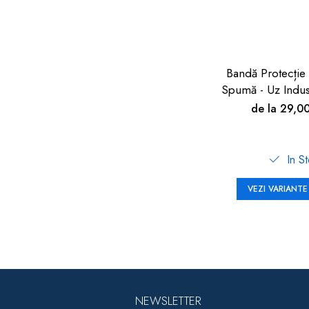
Bandă Protecție
Spumă - Uz Indus
90cm | Car Bo
de la 29,0
In S
VEZI VARIANTE
NEWSLETTER