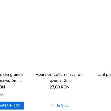
, din granule
Aparatori colturi masa, din
Lant pl
deziva, 5m,
spuma, 2m
a
RON
27,00 RON
toc
In Stoc
AUGA IN COS