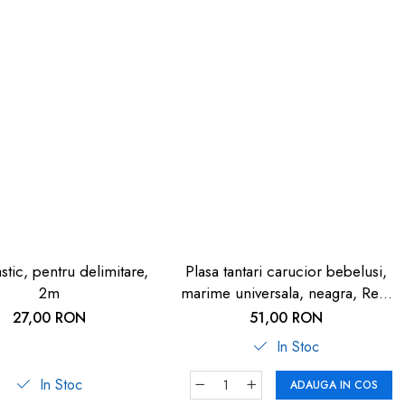
astic, pentru delimitare,
Plasa tantari carucior bebelusi,
2m
marime universala, neagra, Reer
BiteSafe
27,00 RON
51,00 RON
In Stoc
In Stoc
ADAUGA IN COS