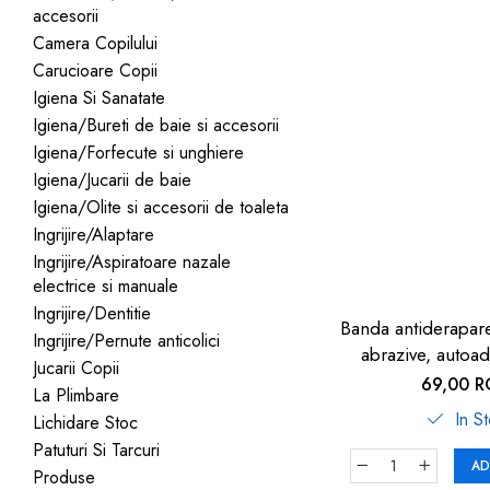
accesorii
dopuri de urechi
Camera Copilului
Produse îngrijire copii
Carucioare Copii
Igiena copii
Igiena Si Sanatate
Igiena/Bureti de baie si accesorii
Igiena/Forfecute si unghiere
Igiena/Jucarii de baie
Igiena/Olite si accesorii de toaleta
Ingrijire/Alaptare
Ingrijire/Aspiratoare nazale
electrice si manuale
Ingrijire/Dentitie
Banda antiderapare
Ingrijire/Pernute anticolici
abrazive, autoa
Jucarii Copii
neagr
69,00 
La Plimbare
In S
Lichidare Stoc
Patuturi Si Tarcuri
AD
Produse