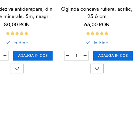
eziva antiderapare, din
Oglinda concava rutiera, acrilic,
le minerale, 5m, neagra
25.6 cm
dunga fosforescenta
80,00 RON
65,00 RON
In Stoc
In Stoc
ADAUGA IN COS
ADAUGA IN COS