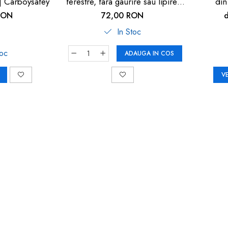
 | Carboysafey
ferestre, fara gaurire sau lipire,
din
gri antracit, Reer WinLock 70021
RON
72,00 RON
In Stoc
toc
ADAUGA IN COS
V