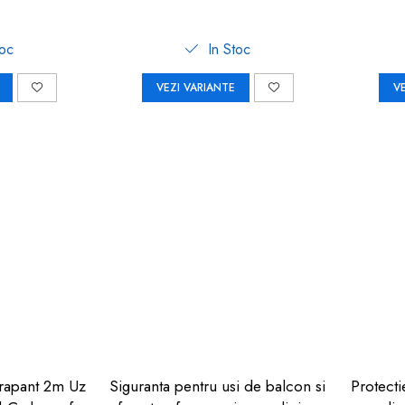
toc
In Stoc
VEZI VARIANTE
V
rapant 2m Uz
Siguranta pentru usi de balcon si
Protecti