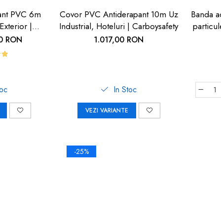
ant PVC 6m
Covor PVC Antiderapant 10m Uz
Banda ad
Exterior |
Industrial, Hoteluri | Carboysafety
particu
fety
cu 
00 RON
1.017,00 RON
toc
In Stoc
VEZI VARIANTE
-25%