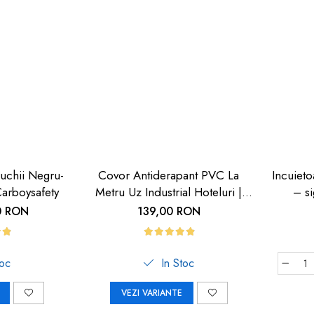
uchii Negru-
Covor Antiderapant PVC La
Incuieto
arboysafety
Metru Uz Industrial Hoteluri |
– si
Carboysafety
0 RON
139,00 RON
toc
In Stoc
VEZI VARIANTE