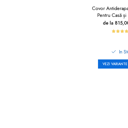
Covor Antiderap
Pentru Casă și 
Carboysa
de la 815,
In S
VEZI VARIANTE