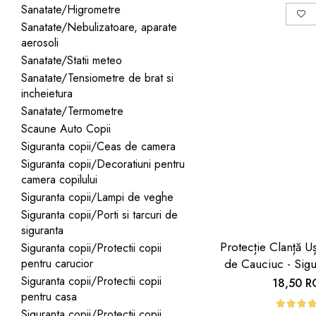
Sanatate/Higrometre
Sanatate/Nebulizatoare, aparate
aerosoli
Sanatate/Statii meteo
Sanatate/Tensiometre de brat si
incheietura
Sanatate/Termometre
Scaune Auto Copii
Siguranta copii/Ceas de camera
Siguranta copii/Decoratiuni pentru
camera copilului
Siguranta copii/Lampi de veghe
Siguranta copii/Porti si tarcuri de
siguranta
Protecție Clanță 
Siguranta copii/Protectii copii
pentru carucior
de Cauciuc - Sigu
Copii | Car B
Siguranta copii/Protectii copii
18,50 
pentru casa
Siguranta copii/Protectii copii