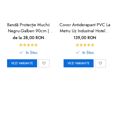
Bandă Protecție Muchii
Covor Antiderapant PVC La
Negru-Galben 90cm |
Metru Uz Industrial Hoteluri
Carboysafety
| Carboysafety
de la 38,00 RON
139,00 RON
In Stoc
In Stoc
VEZI VARIANTE
VEZI VARIANTE