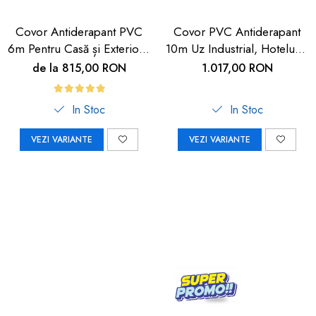
Covor Antiderapant PVC
Covor PVC Antiderapant
6m Pentru Casă și Exterior |
10m Uz Industrial, Hoteluri |
Carboysafety
Carboysafety
de la 815,00 RON
1.017,00 RON
In Stoc
In Stoc
VEZI VARIANTE
VEZI VARIANTE