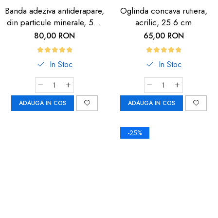
Banda adeziva antiderapare,
Oglinda concava rutiera,
din particule minerale, 5m,
acrilic, 25.6 cm
neagra cu dunga
80,00 RON
65,00 RON
fosforescenta
In Stoc
In Stoc
ADAUGA IN COS
ADAUGA IN COS
-25%