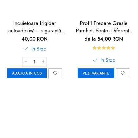
Incuietoare frigider
Profil Trecere Gresie
autoadezivă – siguranță
Parchet, Pentru Diferenta
copii 2 buc
de Nivel, Culoare Lemn
40,00 RON
de la 54,00 RON
Închis, Autoadeziv, 90cm
In Stoc
In Stoc
ADAUGA IN COS
VEZI VARIANTE