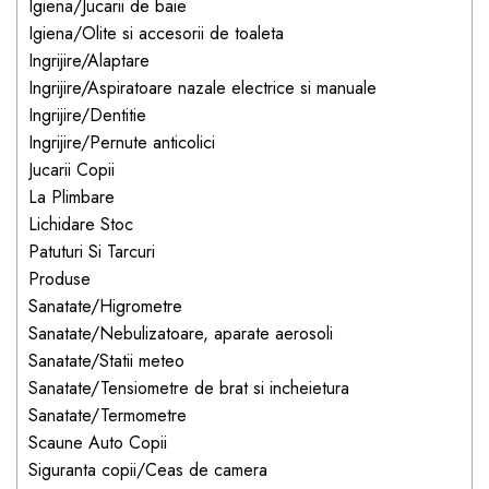
Igiena/Jucarii de baie
dopuri de urechi
Igiena/Olite si accesorii de toaleta
Produse îngrijire copii
Ingrijire/Alaptare
Ingrijire/Aspiratoare nazale electrice si manuale
Igiena copii
Ingrijire/Dentitie
Ingrijire/Pernute anticolici
Jucarii Copii
La Plimbare
Lichidare Stoc
Patuturi Si Tarcuri
Produse
Sanatate/Higrometre
Sanatate/Nebulizatoare, aparate aerosoli
Sanatate/Statii meteo
Sanatate/Tensiometre de brat si incheietura
Sanatate/Termometre
Scaune Auto Copii
Siguranta copii/Ceas de camera