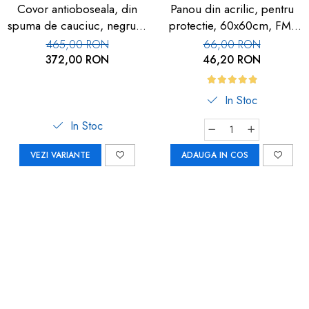
Covor antioboseala, din
Panou din acrilic, pentru
spuma de cauciuc, negru, 1
protectie, 60x60cm, FM-
buc
113
465,00 RON
66,00 RON
372,00 RON
46,20 RON
In Stoc
In Stoc
VEZI VARIANTE
ADAUGA IN COS