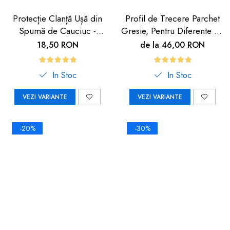
Protecție Clanță Ușă din
Profil de Trecere Parchet
Spumă de Cauciuc -
Gresie, Pentru Diferente de
Siguranță pentru Copii |
Nivel, Autoadeziv, Culoare
18,50 RON
de la 46,00 RON
Car Boy Safety
Lemn Deschis, 90cm
In Stoc
In Stoc
VEZI VARIANTE
VEZI VARIANTE
-20%
-30%