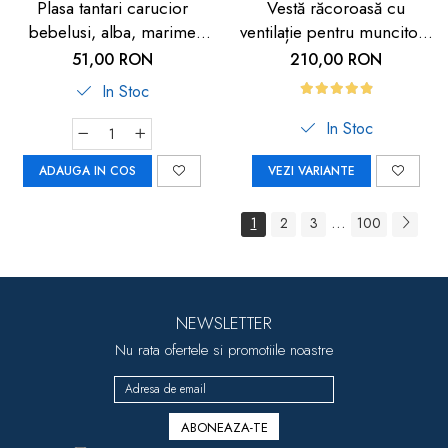
Plasa tantari carucior
Vestă răcoroasă cu
bebelusi, alba, marime
ventilație pentru muncitori,
universala, Reer BiteSafe
sportivi și HORECA
51,00 RON
210,00 RON
In Stoc
In Stoc
ADAUGA IN COS
VEZI VARIANTE
...
1
2
3
100
NEWSLETTER
Nu rata ofertele si promotiile noastre