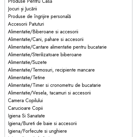
Jucarii pentru bebelusi
Produse Pentru Casă
Produse de protecție
Cărucioare copii
Jocuri și Jucării
mobilier industrial
Jocuri de familie sau grup
Produse de îngrijire personală
Accesorii Cărucioare
Bandă avertizare
Masinute, avioane,
Accesorii Patuturi
Set protecții copii
motociclete
Alimentatie/Biberoane si accesorii
Alimentatie/Cani, pahare si accesorii
Scaune auto copii
Jocuri de pictura si desen
Alimentatie/Cantare alimentatie pentru bucatarie
Siguranță auto copii
Jucarii muzicale
Alimentatie/Sterilizatoare biberoane
Tapet protector perete
Jucării educative copii
Alimentatie/Suzete
camera copiilor
Alimentatie/Termosuri, recipiente mancare
Biciclete și Triciclete
Alimentatie/Tetine
Incălzitoare biberoane
Alimentatie/Timer si cronometru de bucatarie
copii
Alimentatie/Vesela, tacamuri si accesorii
Termosuri, recipiente
Camera Copilului
mâncare pentru copii
Carucioare Copii
Suzete bebe
Igiena Si Sanatate
Igiena/Bureti de baie si accesorii
Termometre copii
Igiena/Forfecute si unghiere
Căști antifonice copii și