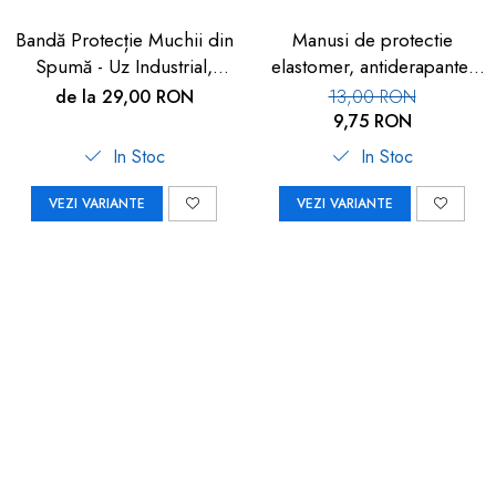
Bandă Protecție Muchii din
Manusi de protectie
Spumă - Uz Industrial,
elastomer, antiderapante,
Crem, 90cm | Car Boy
set 100 buc
de la 29,00 RON
13,00 RON
Safety
9,75 RON
In Stoc
In Stoc
VEZI VARIANTE
VEZI VARIANTE