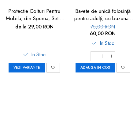
Protectie Colturi Pentru
Bavete de unică folosință
Mobila, din Spuma, Set 4
pentru adulți, cu buzunar,
buc
set 50 buc, FM-108
de la 29,00 RON
75,00 RON
60,00 RON
In Stoc
In Stoc
VEZI VARIANTE
ADAUGA IN COS