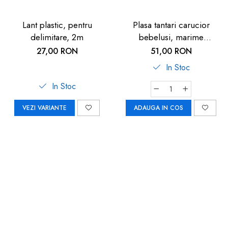
Lant plastic, pentru
Plasa tantari carucior
delimitare, 2m
bebelusi, marime
universala, neagra, Reer
27,00 RON
51,00 RON
BiteSafe
In Stoc
In Stoc
VEZI VARIANTE
ADAUGA IN COS