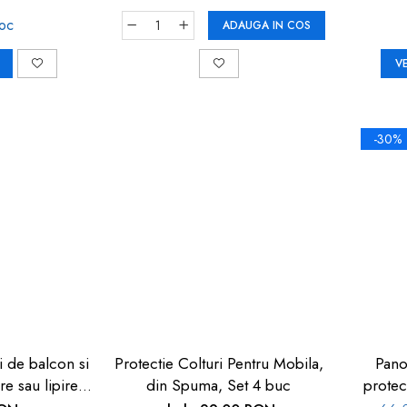
toc
ADAUGA IN COS
V
-30%
i de balcon si
Protectie Colturi Pentru Mobila,
Pano
re sau lipire,
din Spuma, Set 4 buc
protec