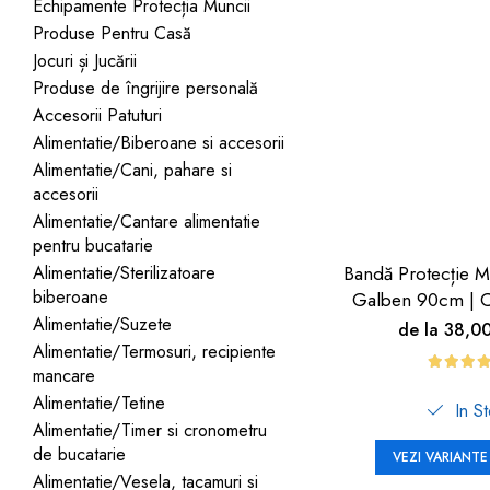
Jucarii pentru bebelusi
Echipamente Protecția Muncii
Produse de protecție
Cărucioare copii
Produse Pentru Casă
mobilier industrial
Jocuri de familie sau grup
Jocuri și Jucării
Accesorii Cărucioare
Bandă avertizare
Masinute, avioane,
Produse de îngrijire personală
Set protecții copii
motociclete
Accesorii Patuturi
Scaune auto copii
Jocuri de pictura si desen
Alimentatie/Biberoane si accesorii
Alimentatie/Cani, pahare si
Siguranță auto copii
Jucarii muzicale
accesorii
Tapet protector perete
Jucării educative copii
Alimentatie/Cantare alimentatie
camera copiilor
pentru bucatarie
Biciclete și Triciclete
Alimentatie/Sterilizatoare
Bandă Protecție M
Incălzitoare biberoane
biberoane
Galben 90cm | C
copii
Alimentatie/Suzete
de la 38,0
Termosuri, recipiente
Alimentatie/Termosuri, recipiente
mâncare pentru copii
mancare
Alimentatie/Tetine
In S
Suzete bebe
Alimentatie/Timer si cronometru
Termometre copii
de bucatarie
VEZI VARIANTE
Alimentatie/Vesela, tacamuri si
Căști antifonice copii și