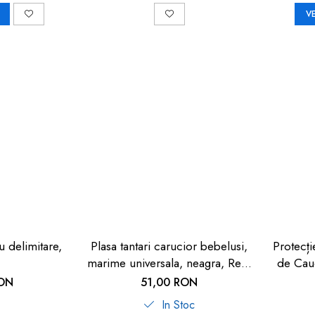
V
u delimitare,
Plasa tantari carucior bebelusi,
Protecț
marime universala, neagra, Reer
de Cauc
BiteSafe
Cop
RON
51,00 RON
In Stoc