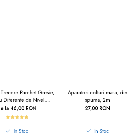
 Trecere Parchet Gresie,
Aparatori colturi masa, din
u Diferente de Nivel,
spuma, 2m
deziv, Culoare Lemn
de la 46,00 RON
27,00 RON
Deschis, 90cm
In Stoc
In Stoc