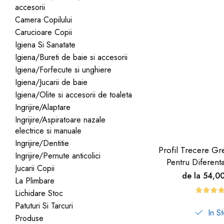
accesorii
dopuri de urechi
Camera Copilului
Produse îngrijire copii
Carucioare Copii
Igiena copii
Igiena Si Sanatate
Igiena/Bureti de baie si accesorii
Igiena/Forfecute si unghiere
Igiena/Jucarii de baie
Igiena/Olite si accesorii de toaleta
Ingrijire/Alaptare
Ingrijire/Aspiratoare nazale
electrice si manuale
Ingrijire/Dentitie
Profil Trecere Gr
Ingrijire/Pernute anticolici
Pentru Diferent
Jucarii Copii
Culoare Lemn
de la 54,0
La Plimbare
Autoadeziv
Lichidare Stoc
Patuturi Si Tarcuri
In S
Produse