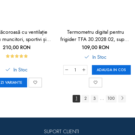
răcoroasă cu ventilație
Termometru digital pentru
 muncitori, sportivi și
frigider TFA 30.2028.02, suport
HORECA
magnetic
210,00 RON
109,00 RON
In Stoc
In Stoc
ADAUGA IN COS
EZI VARIANTE
...
1
2
3
100
SUPORT CLIENTI