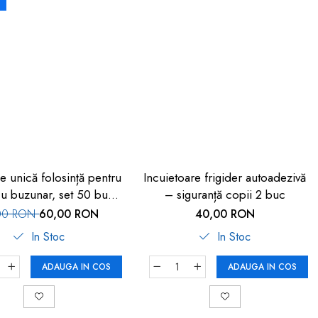
e unică folosință pentru
Incuietoare frigider autoadezivă
 cu buzunar, set 50 buc,
– siguranță copii 2 buc
FM-108
00 RON
60,00 RON
40,00 RON
In Stoc
In Stoc
ADAUGA IN COS
ADAUGA IN COS