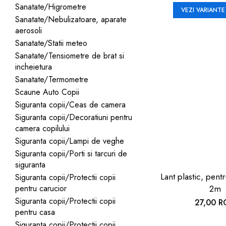
Sanatate/Higrometre
VEZI VARIANTE
Sanatate/Nebulizatoare, aparate
aerosoli
Sanatate/Statii meteo
Sanatate/Tensiometre de brat si
incheietura
Sanatate/Termometre
Scaune Auto Copii
Siguranta copii/Ceas de camera
Siguranta copii/Decoratiuni pentru
camera copilului
Siguranta copii/Lampi de veghe
Siguranta copii/Porti si tarcuri de
siguranta
Lant plastic, pentr
Siguranta copii/Protectii copii
pentru carucior
2m
Siguranta copii/Protectii copii
27,00 
pentru casa
Siguranta copii/Protectii copii