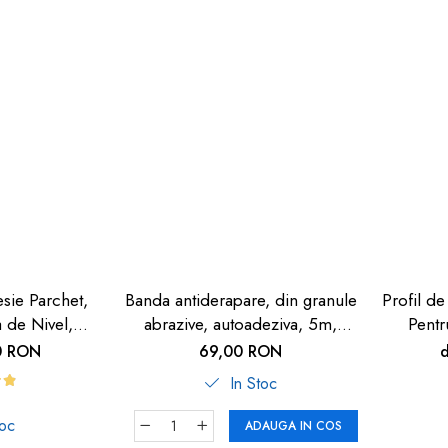
esie Parchet,
Banda antiderapare, din granule
Profil de
a de Nivel,
abrazive, autoadeziva, 5m,
Pentr
 Închis,
neagra
Autoa
0 RON
69,00 RON
, 90cm
In Stoc
toc
ADAUGA IN COS