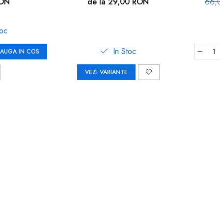
 WinLock 70021
RON
de la 29,00 RON
66,
toc
In Stoc
AUGA IN COS
VEZI VARIANTE