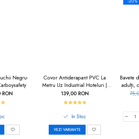
-20%
uchii Negru-
Covor Antiderapant PVC La
Bavete d
arboysafety
Metru Uz Industrial Hoteluri |
adulți,
Carboysafety
0 RON
139,00 RON
75,
toc
In Stoc
VEZI VARIANTE