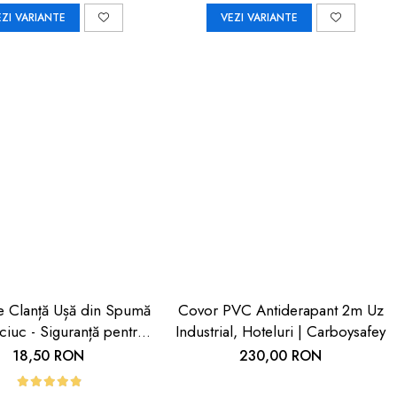
EZI VARIANTE
VEZI VARIANTE
ie Clanță Ușă din Spumă
Covor PVC Antiderapant 2m Uz
iuc - Siguranță pentru
Industrial, Hoteluri | Carboysafey
ii | Car Boy Safety
18,50 RON
230,00 RON