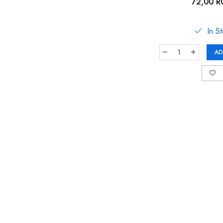
gri antracit, Reer
72,00 
In S
AD