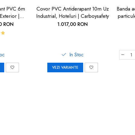
ant PVC 6m
Covor PVC Antiderapant 10m Uz
Banda ad
Exterior |
Industrial, Hoteluri | Carboysafety
particu
fety
cu 
00 RON
1.017,00 RON
toc
In Stoc
VEZI VARIANTE