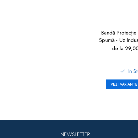
Bandă Protecție
Spumă - Uz Indus
90cm | Car Bo
de la 29,0
In S
VEZI VARIANTE
NEWSLETTER