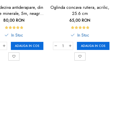
eziva antiderapare, din
Oglinda concava rutiera, acrilic,
le minerale, 5m, neagra
25.6 cm
dunga fosforescenta
80,00 RON
65,00 RON
In Stoc
In Stoc
ADAUGA IN COS
ADAUGA IN COS