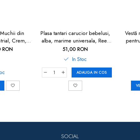
 Muchii din
Plasa tantari carucior bebelusi,
Vestă 
trial, Crem,
alba, marime universala, Reer
pentru
y Safety
BiteSafe
0 RON
51,00 RON
In Stoc
toc
ADAUGA IN COS
V
SOCIAL