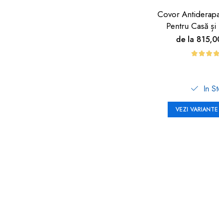
Covor Antiderap
Pentru Casă și 
Carboysa
de la 815,
In S
VEZI VARIANTE