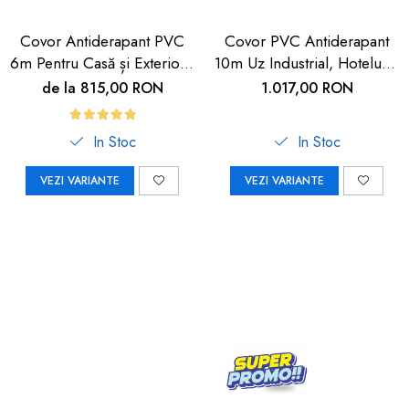
Covor Antiderapant PVC
Covor PVC Antiderapant
6m Pentru Casă și Exterior |
10m Uz Industrial, Hoteluri |
Carboysafety
Carboysafety
de la 815,00 RON
1.017,00 RON
In Stoc
In Stoc
VEZI VARIANTE
VEZI VARIANTE