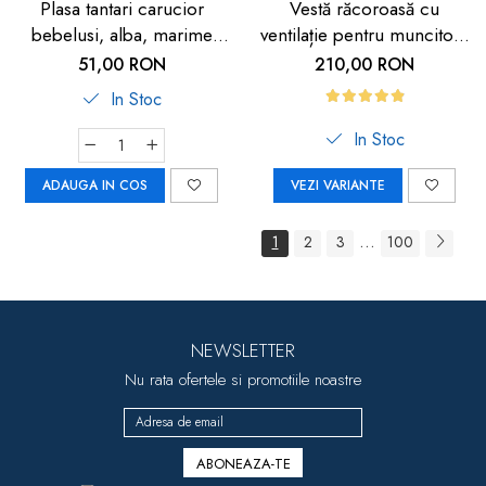
Plasa tantari carucior
Vestă răcoroasă cu
bebelusi, alba, marime
ventilație pentru muncitori,
universala, Reer BiteSafe
sportivi și HORECA
51,00 RON
210,00 RON
In Stoc
In Stoc
ADAUGA IN COS
VEZI VARIANTE
...
1
2
3
100
NEWSLETTER
Nu rata ofertele si promotiile noastre