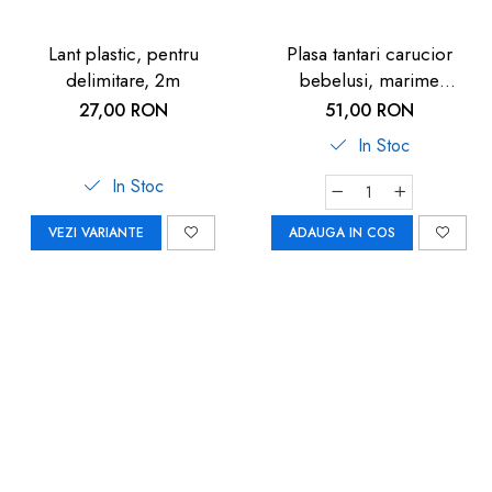
Lant plastic, pentru
Plasa tantari carucior
delimitare, 2m
bebelusi, marime
universala, neagra, Reer
27,00 RON
51,00 RON
BiteSafe
In Stoc
In Stoc
VEZI VARIANTE
ADAUGA IN COS