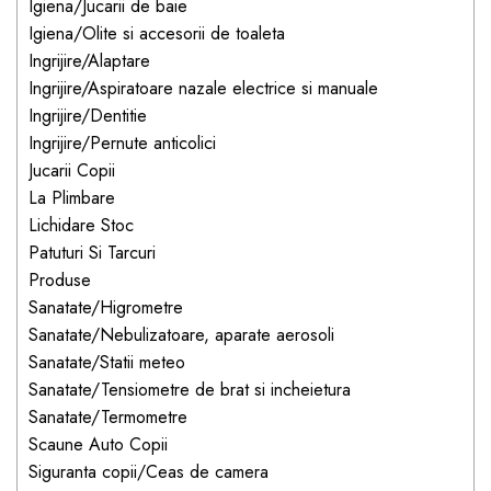
Igiena/Jucarii de baie
dopuri de urechi
Igiena/Olite si accesorii de toaleta
Produse îngrijire copii
Ingrijire/Alaptare
Ingrijire/Aspiratoare nazale electrice si manuale
Igiena copii
Ingrijire/Dentitie
Ingrijire/Pernute anticolici
Jucarii Copii
La Plimbare
Lichidare Stoc
Patuturi Si Tarcuri
Produse
Sanatate/Higrometre
Sanatate/Nebulizatoare, aparate aerosoli
Sanatate/Statii meteo
Sanatate/Tensiometre de brat si incheietura
Sanatate/Termometre
Scaune Auto Copii
Siguranta copii/Ceas de camera