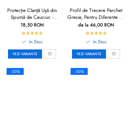
Protecție Clanță Ușă din
Profil de Trecere Parchet
Spumă de Cauciuc -
Gresie, Pentru Diferente de
Siguranță pentru Copii |
Nivel, Autoadeziv, Culoare
18,50 RON
de la 46,00 RON
Car Boy Safety
Lemn Deschis, 90cm
In Stoc
In Stoc
VEZI VARIANTE
VEZI VARIANTE
-20%
-30%