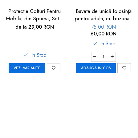
Protectie Colturi Pentru
Bavete de unică folosință
Mobila, din Spuma, Set 4
pentru adulți, cu buzunar,
buc
set 50 buc, FM-108
de la 29,00 RON
75,00 RON
60,00 RON
In Stoc
In Stoc
VEZI VARIANTE
ADAUGA IN COS