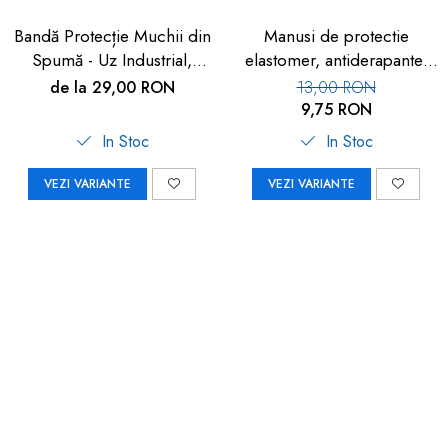
Bandă Protecție Muchii din
Manusi de protectie
Spumă - Uz Industrial,
elastomer, antiderapante,
Crem, 90cm | Car Boy
set 100 buc
de la 29,00 RON
13,00 RON
Safety
9,75 RON
In Stoc
In Stoc
VEZI VARIANTE
VEZI VARIANTE