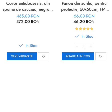
Covor antioboseala, din
Panou din acrilic, pentru
spuma de cauciuc, negru, 1
protectie, 60x60cm, FM-
buc
113
465,00 RON
66,00 RON
372,00 RON
46,20 RON
In Stoc
In Stoc
VEZI VARIANTE
ADAUGA IN COS