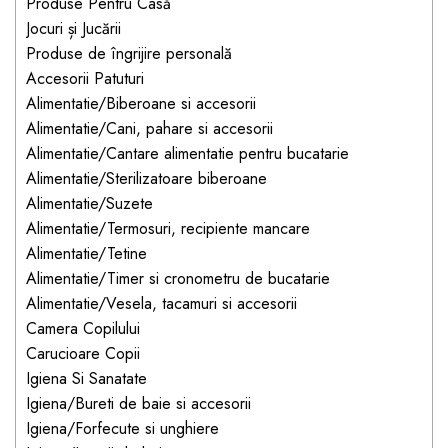
Jucarii pentru bebelusi
Produse Pentru Casă
Produse de protecție
Cărucioare copii
Jocuri și Jucării
mobilier industrial
Jocuri de familie sau grup
Produse de îngrijire personală
Accesorii Cărucioare
Bandă avertizare
Masinute, avioane,
Accesorii Patuturi
Set protecții copii
motociclete
Alimentatie/Biberoane si accesorii
Alimentatie/Cani, pahare si accesorii
Scaune auto copii
Jocuri de pictura si desen
Alimentatie/Cantare alimentatie pentru bucatarie
Siguranță auto copii
Jucarii muzicale
Alimentatie/Sterilizatoare biberoane
Tapet protector perete
Jucării educative copii
Alimentatie/Suzete
camera copiilor
Alimentatie/Termosuri, recipiente mancare
Biciclete și Triciclete
Alimentatie/Tetine
Incălzitoare biberoane
Alimentatie/Timer si cronometru de bucatarie
copii
Alimentatie/Vesela, tacamuri si accesorii
Termosuri, recipiente
Camera Copilului
mâncare pentru copii
Carucioare Copii
Suzete bebe
Igiena Si Sanatate
Igiena/Bureti de baie si accesorii
Termometre copii
Igiena/Forfecute si unghiere
Căști antifonice copii și