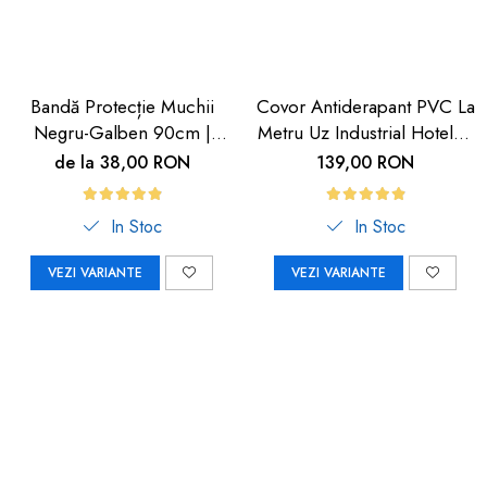
Bandă Protecție Muchii
Covor Antiderapant PVC La
Negru-Galben 90cm |
Metru Uz Industrial Hoteluri
Carboysafety
| Carboysafety
de la 38,00 RON
139,00 RON
In Stoc
In Stoc
VEZI VARIANTE
VEZI VARIANTE