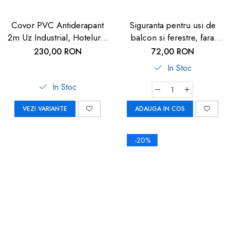
Covor PVC Antiderapant
Siguranta pentru usi de
2m Uz Industrial, Hoteluri |
balcon si ferestre, fara
Carboysafey
gaurire sau lipire, gri
230,00 RON
72,00 RON
antracit, Reer WinLock
In Stoc
70021
In Stoc
VEZI VARIANTE
ADAUGA IN COS
-20%