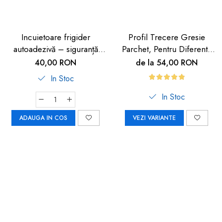
Incuietoare frigider
Profil Trecere Gresie
autoadezivă – siguranță
Parchet, Pentru Diferenta
copii 2 buc
de Nivel, Culoare Lemn
40,00 RON
de la 54,00 RON
Închis, Autoadeziv, 90cm
In Stoc
In Stoc
ADAUGA IN COS
VEZI VARIANTE