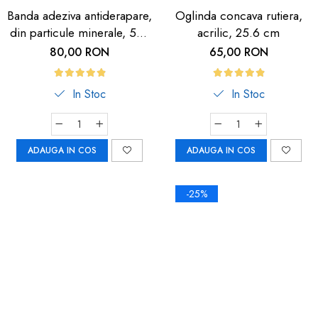
Banda adeziva antiderapare,
Oglinda concava rutiera,
din particule minerale, 5m,
acrilic, 25.6 cm
neagra cu dunga
80,00 RON
65,00 RON
fosforescenta
In Stoc
In Stoc
ADAUGA IN COS
ADAUGA IN COS
-25%