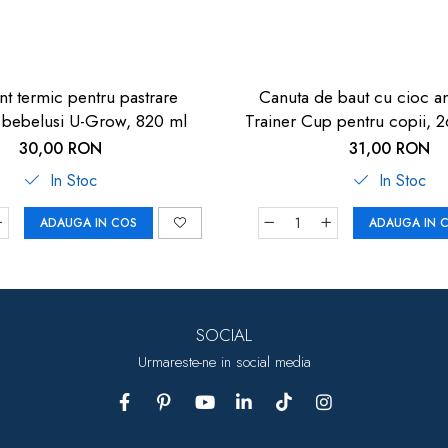
nt termic pentru pastrare
Canuta de baut cu cioc an
bebelusi U-Grow, 820 ml
Trainer Cup pentru copii, 2
9 luni, nip 3509
30,00 RON
31,00 RON
In Stoc
In Stoc
ADAUGA IN COS
ADAUGA IN 
SOCIAL
Urmareste-ne in social media