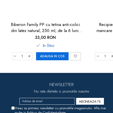
Biberon Family PP cu tetina anti-colici
Recipie
din latex natural, 250 ml, de la 6 luni,
mancare 
debit mediu (M), nip 35007
33,00 RON
In Stoc
ADAUGA IN COS
NEWSLETTER
Nu rata ofertele si promotiile noastre
Vreau sa primesc newsletter cu promotiile magazinului. Afla mai
multe in
Politica de Confidentialitate