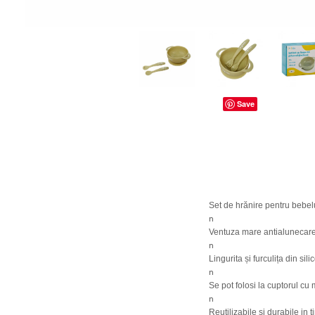
dopuri de urechi
Produse îngrijire copii
Igiena copii
Save
Set de hrănire pentru bebeluși
n
Ventuza mare antialunecare 
n
Lingurita și furculița din si
n
Se pot folosi la cuptorul cu
n
Reutilizabile și durabile in 