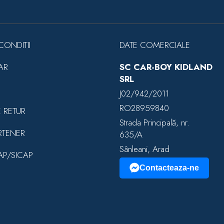
CONDITII
DATE COMERCIALE
AR
SC CAR-BOY KIDLAND
SRL
J02/942/2011
RO28959840
E RETUR
Strada Principală, nr.
RTENER
635/A
Sânleani, Arad
EAP/SICAP
Contacteaza-ne