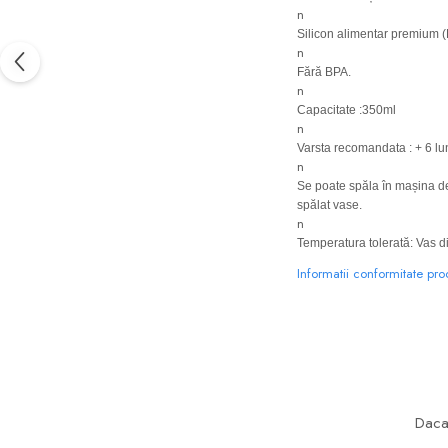
n
Silicon alimentar premium 
n
Fără BPA.
n
Capacitate :350ml
n
Varsta recomandata : + 6 lu
n
Se poate spăla în mașina de 
spălat vase.
n
Temperatura tolerată: Vas di
Informatii conformitate pr
Daca 