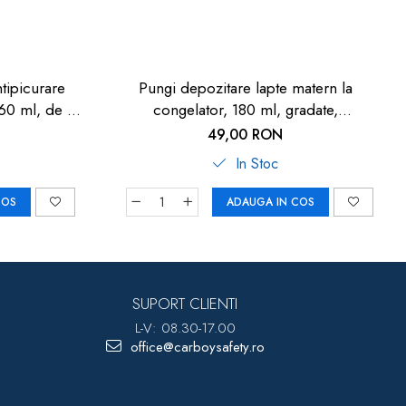
tipicurare
Pungi depozitare lapte matern la
60 ml, de la
congelator, 180 ml, gradate,
9
transparente, 20 bucati, ELANEE 711-00
49,00 RON
In Stoc
COS
ADAUGA IN COS
SUPORT CLIENTI
L-V: 08.30-17.00
office@carboysafety.ro