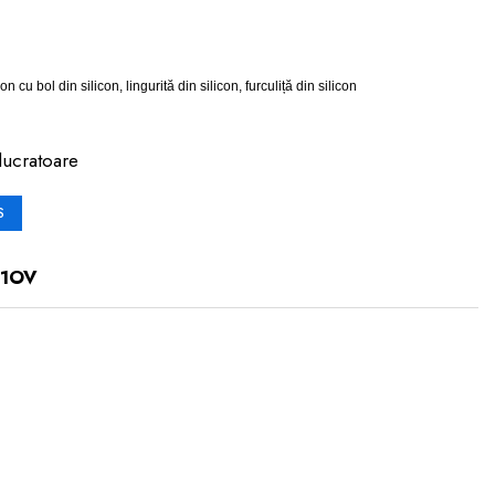
 cu bol din silicon, lingurită din silicon, furculiță din silicon
lucratoare
S
11OV