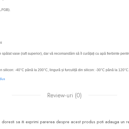
(LFGB).
ni
spălat vase (raft superior), dar vă recomandăm să îl curățați cu apă fierbinte pentr
n silicon: -40°C până la 200°C, lingură și furculiță din silicon: -30°C până la 120°C
odus
Review-uri
(0)
doresti sa iti exprimi parerea despre acest produs poti adauga un r