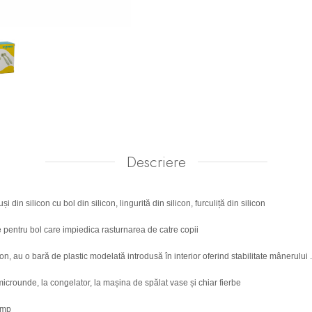
Descriere
 din silicon cu bol din silicon, lingurită din silicon, furculiță din silicon
pentru bol care impiedica rasturnarea de catre copii
licon, au o bară de plastic modelată introdusă în interior oferind stabilitate mânerului .
 microunde, la congelator, la mașina de spălat vase și chiar fierbe
timp