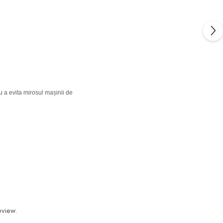
u a evita mirosul mașinii de
.
eview.