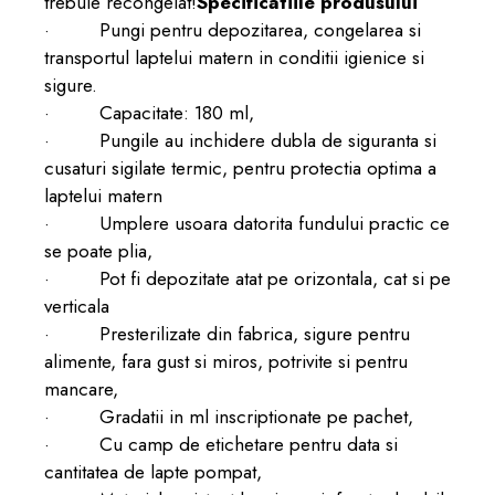
trebuie recongelat!
Specificatiile produsului
·
Pungi pentru depozitarea, congelarea si
transportul laptelui matern in conditii igienice si
sigure.
·
Capacitate: 180 ml,
·
Pungile au inchidere dubla de siguranta si
cusaturi sigilate termic, pentru protectia optima a
laptelui matern
·
Umplere usoara datorita fundului practic ce
se poate plia,
·
Pot fi depozitate atat pe orizontala, cat si pe
verticala
·
Presterilizate din fabrica, sigure pentru
alimente, fara gust si miros, potrivite si pentru
mancare,
·
Gradatii in ml inscriptionate pe pachet,
·
Cu camp de etichetare pentru data si
cantitatea de lapte pompat,