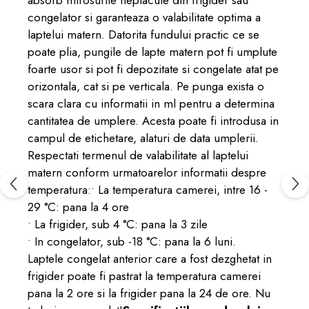
absorb mirosurile neplacute din frigider sau
congelator si garanteaza o valabilitate optima a
laptelui matern. Datorita fundului practic ce se
poate plia, pungile de lapte matern pot fi umplute
foarte usor si pot fi depozitate si congelate atat pe
orizontala, cat si pe verticala. Pe punga exista o
scara clara cu informatii in ml pentru a determina
cantitatea de umplere. Acesta poate fi introdusa in
campul de etichetare, alaturi de data umplerii.
Respectati termenul de valabilitate al laptelui
matern conform urmatoarelor informatii despre
temperatura:• La temperatura camerei, intre 16 -
29 °C: pana la 4 ore
• La frigider, sub 4 °C: pana la 3 zile
• In congelator, sub -18 °C: pana la 6 luni.
Laptele congelat anterior care a fost dezghetat in
frigider poate fi pastrat la temperatura camerei
pana la 2 ore si la frigider pana la 24 de ore. Nu