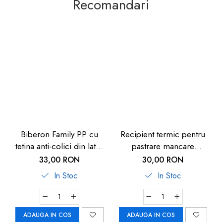
Recomandari
Biberon Family PP cu
Recipient termic pentru
tetina anti-colici din latex
pastrare mancare
natural, 250 ml, de la 6
bebelusi U-Grow, 820 ml
33,00 RON
30,00 RON
luni, debit mediu (M), nip
In Stoc
In Stoc
35007
ADAUGA IN COS
ADAUGA IN COS