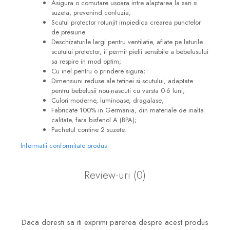
Asigura o comutare usoara intre alaptarea la san si
suzeta, prevenind confuzia;
Scutul protector rotunjit impiedica crearea punctelor
de presiune
Deschizaturile largi pentru ventilatie, aflate pe laturile
scutului protector, ii permit pielii sensibile a bebelusului
sa respire in mod optim;
Cu inel pentru o prindere sigura;
Dimensiuni reduse ale tetinei si scutului, adaptate
pentru bebelusii nou-nascuti cu varsta 0-6 luni;
Culori moderne, luminoase, dragalase;
Fabricate 100% in Germania, din materiale de inalta
calitate, fara bisfenol A (BPA);
Pachetul contine 2 suzete.
Informatii conformitate produs
Review-uri
(0)
Daca doresti sa iti exprimi parerea despre acest produs