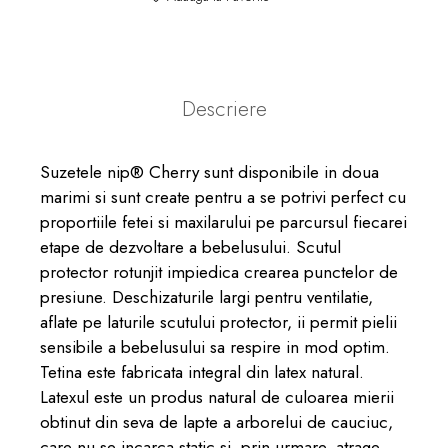
Descriere
Suzetele nip® Cherry
sunt disponibile in doua
marimi si
sunt create pentru a se potrivi perfect cu
proportiile fetei si maxilarului pe parcursul fiecarei
etape de dezvoltare a bebelusului. Scutul
protector rotunjit impiedica crearea punctelor de
presiune. Deschizaturile largi pentru ventilatie,
aflate pe laturile scutului protector, ii permit pielii
sensibile a bebelusului sa respire in mod optim.
Tetina este fabricata integral din latex natural.
Latexul este un produs natural de culoarea mierii
obtinut din seva de lapte a arborelui de cauciuc,
care nu se incarca static si, prin urmare, atrage