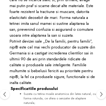
mai putin praf si scame decat alte materiale. Este
foarte rezistent la tractiune si muscare, datorita
elasticitatii deosebit de mari.
Forma naturala a
tetinei imita sanul mamei si sustine alaptarea la
san, prevenind confuzia si asigurand o comutare
usoara intre alaptarea la san si suzeta.
Potrivit devizei sale „De la familii, pentru familii”,
nip® este cel mai vechi producator de suzete din
Germania si a castigat increderea clientilor sai in
ultimii 90 de ani prin standardele ridicate de
calitate si produsele sale inteligente. Familiile
multumite si bebelusii fericiti au prioritate pentru
nip®, la fel ca produsele sigure, functionale si de
inalta calitate.
Specificatiile produsului
Suzeta cu tetina moale anatomica din latex natural, cu
forma rotunda, ce ofera o senzatie de alaptare
naturala;