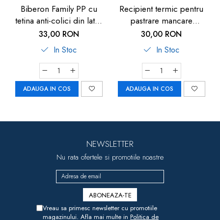
Biberon Family PP cu
Recipient termic pentru
tetina anti-colici din latex
pastrare mancare
natural, 250 ml, de la 6
bebelusi U-Grow, 820 ml
33,00 RON
30,00 RON
luni, debit mediu (M), nip
In Stoc
In Stoc
35007
ADAUGA IN COS
ADAUGA IN COS
NEWSLETTER
Nu rata ofertele si promotiile noastre
Vreau sa primesc newsletter cu promotiile
magazinului. Afla mai multe in
Politica de